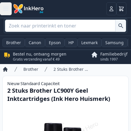
Winkel
Log in
Brother
Canon
Epson
HP
Lexmark
Samsung
Bestel nu, ontvang morgen
Familiebedrijf
Gratis verzending vanaf € 49
sinds 1997
Brother
2 Stuks Brother LC900Y Geel Inktcartridges (Ink Hero Huismerk)
Home
Nieuw
Standaard
Capaciteit
2 Stuks Brother LC900Y Geel
Inktcartridges (Ink Hero Huismerk)
Product information