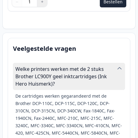
−
+
Bestellen
Aantal
Gebruik de knoppen om aan te passen
Aantal
:
1
Veelgestelde vragen
Welke printers werken met de 2 stuks
Brother LC900Y geel inktcartridges (Ink
Hero Huismerk)?
De cartridges werken gegarandeerd met de
Brother DCP-110C, DCP-115C, DCP-120C, DCP-
310CN, DCP-315CN, DCP-340CW, Fax-1840C, Fax-
1940CN, Fax-2440C, MFC-210C, MFC-215C, MFC-
3240C, MFC-3340C, MFC-3340CN, MFC-410CN, MFC-
420, MFC-425CN, MFC-5440CN, MFC-5840CN, MFC-