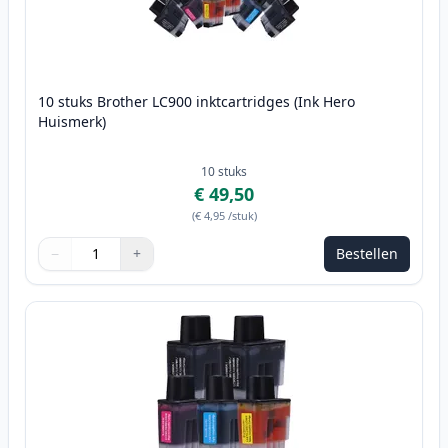
10 stuks Brother LC900 inktcartridges (Ink Hero
Huismerk)
10
stuks
€ 49,50
(
€ 4,95
/stuk
)
−
+
Bestellen
Aantal
Gebruik de knoppen om aan te passen
Aantal
:
1