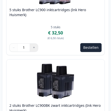
5 stuks Brother LC900 inktcartridges (Ink Hero
Huismerk)
5
stuks
€ 32,50
(
€ 6,50
/stuk
)
−
+
Bestellen
Aantal
Gebruik de knoppen om aan te passen
Aantal
:
1
2 stuks Brother LC900BK zwart inktcartridges (Ink Hero
Huismerk)