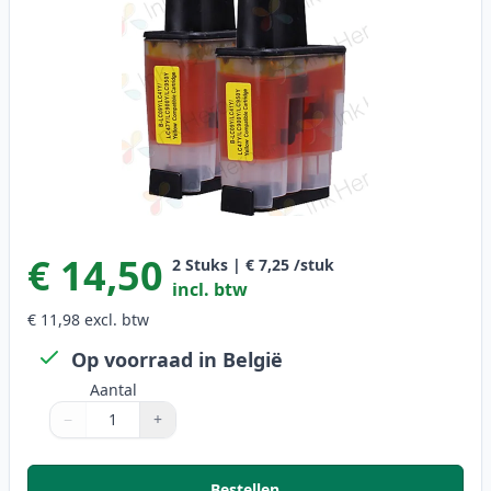
€ 14,50
2
Stuks
|
€ 7,25
/stuk
incl. btw
€ 11,98
excl. btw
Op voorraad in België
Aantal
−
+
Aantal
Gebruik de knoppen om aan te passen
Aantal
:
1
Bestellen