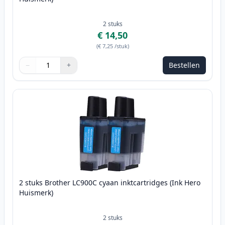
2
stuks
€ 14,50
(
€ 7,25
/stuk
)
−
+
Bestellen
Aantal
Gebruik de knoppen om aan te passen
Aantal
:
1
2 stuks Brother LC900C cyaan inktcartridges (Ink Hero
Huismerk)
2
stuks