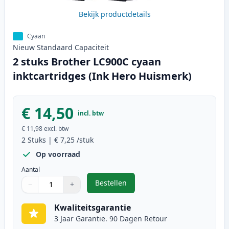
Bekijk productdetails
Cyaan
Nieuw
Standaard
Capaciteit
2 stuks Brother LC900C cyaan
inktcartridges (Ink Hero Huismerk)
€ 14,50
incl. btw
€ 11,98
excl. btw
2
Stuks
|
€ 7,25
/stuk
Op voorraad
Aantal
Bestellen
−
+
,
2 stuks Brother LC900C cyaan ink
Aantal
Gebruik de knoppen om aan te passen
Aantal
:
1
Kwaliteitsgarantie
3 Jaar Garantie. 90 Dagen Retour