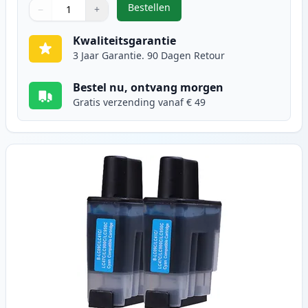
Bestellen
−
+
,
2 stuks Brother LC900BK zwart in
Aantal
Gebruik de knoppen om aan te passen
Aantal
:
1
Kwaliteitsgarantie
3 Jaar Garantie. 90 Dagen Retour
Bestel nu, ontvang morgen
Gratis verzending vanaf € 49