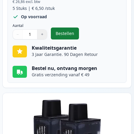
€ 26,86
excl. btw
5
Stuks
|
€ 6,50
/stuk
Op voorraad
Aantal
Bestellen
−
+
,
5 stuks Brother LC900 inktcartri
Aantal
Gebruik de knoppen om aan te passen
Aantal
:
1
Kwaliteitsgarantie
3 Jaar Garantie. 90 Dagen Retour
Bestel nu, ontvang morgen
Gratis verzending vanaf € 49