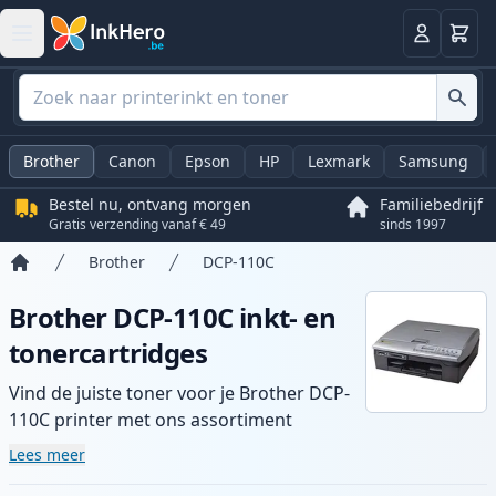
Winkel
Log in
Brother
Canon
Epson
HP
Lexmark
Samsung
Bestel nu, ontvang morgen
Familiebedrijf
Gratis verzending vanaf € 49
sinds 1997
Brother
DCP-110C
Home
Brother DCP-110C inkt- en
tonercartridges
Vind de juiste toner voor je Brother DCP-
110C printer met ons assortiment
compatibele en high-yield cartridges.
Lees meer
Geniet van consistente printkwaliteit en