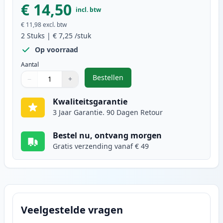
€ 14,50
incl. btw
€ 11,98
excl. btw
2
Stuks
|
€ 7,25
/stuk
Op voorraad
Aantal
Bestellen
−
+
,
2 stuks Brother LC900Y geel inkt
Aantal
Gebruik de knoppen om aan te passen
Aantal
:
1
Kwaliteitsgarantie
3 Jaar Garantie. 90 Dagen Retour
Bestel nu, ontvang morgen
Gratis verzending vanaf € 49
Veelgestelde vragen