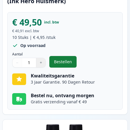
(Ink Hero Huismerk)
€ 49,50
incl. btw
€ 40,91
excl. btw
10
Stuks
|
€ 4,95
/stuk
Op voorraad
Aantal
Bestellen
−
+
,
10 stuks Brother LC900 inktcartr
Aantal
Gebruik de knoppen om aan te passen
Aantal
:
1
Kwaliteitsgarantie
3 Jaar Garantie. 90 Dagen Retour
Bestel nu, ontvang morgen
Gratis verzending vanaf € 49