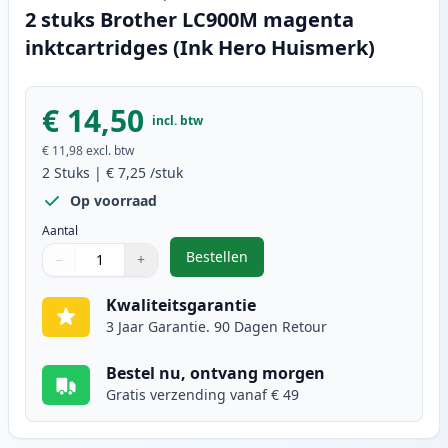
2 stuks Brother LC900M magenta
inktcartridges (Ink Hero Huismerk)
€ 14,50
incl. btw
€ 11,98
excl. btw
2
Stuks
|
€ 7,25
/stuk
Op voorraad
Aantal
Bestellen
−
+
,
2 stuks Brother LC900M magenta 
Aantal
Gebruik de knoppen om aan te passen
Aantal
:
1
Kwaliteitsgarantie
3 Jaar Garantie. 90 Dagen Retour
Bestel nu, ontvang morgen
Gratis verzending vanaf € 49