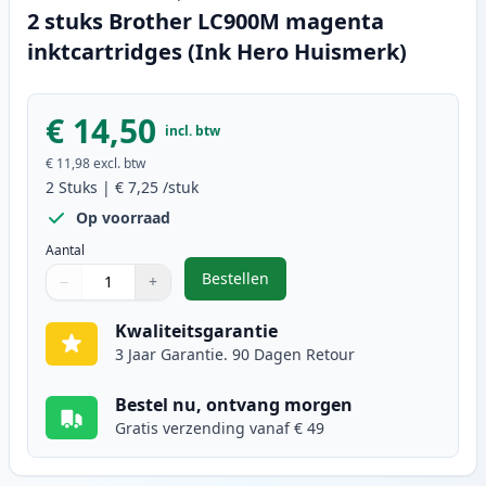
2 stuks Brother LC900M magenta
inktcartridges (Ink Hero Huismerk)
€ 14,50
incl. btw
€ 11,98
excl. btw
2
Stuks
|
€ 7,25
/stuk
Op voorraad
Aantal
Bestellen
−
+
,
2 stuks Brother LC900M magenta 
Aantal
Gebruik de knoppen om aan te passen
Aantal
:
1
Kwaliteitsgarantie
3 Jaar Garantie. 90 Dagen Retour
Bestel nu, ontvang morgen
Gratis verzending vanaf € 49