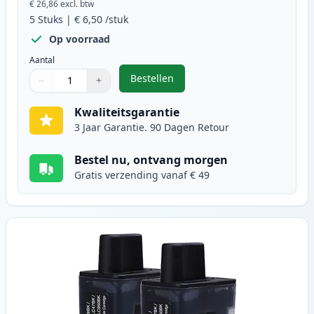
€ 26,86
excl. btw
5
Stuks
|
€ 6,50
/stuk
Op voorraad
Aantal
Bestellen
−
+
,
5 stuks Brother LC900 inktcartri
Aantal
Gebruik de knoppen om aan te passen
Aantal
:
1
Kwaliteitsgarantie
3 Jaar Garantie. 90 Dagen Retour
Bestel nu, ontvang morgen
Gratis verzending vanaf € 49