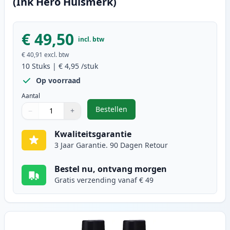
(Ink Hero Huismerk)
€ 49,50
incl. btw
€ 40,91
excl. btw
10
Stuks
|
€ 4,95
/stuk
Op voorraad
Aantal
Bestellen
−
+
,
10 stuks Brother LC900 inktcartr
Aantal
Gebruik de knoppen om aan te passen
Aantal
:
1
Kwaliteitsgarantie
3 Jaar Garantie. 90 Dagen Retour
Bestel nu, ontvang morgen
Gratis verzending vanaf € 49