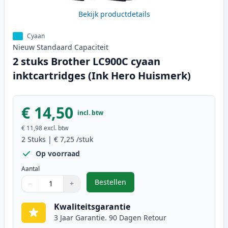
Bekijk productdetails
Cyaan
Nieuw
Standaard
Capaciteit
2 stuks Brother LC900C cyaan
inktcartridges (Ink Hero Huismerk)
€ 14,50
incl. btw
€ 11,98
excl. btw
2
Stuks
|
€ 7,25
/stuk
Op voorraad
Aantal
Bestellen
−
+
,
2 stuks Brother LC900C cyaan ink
Aantal
Gebruik de knoppen om aan te passen
Aantal
:
1
Kwaliteitsgarantie
3 Jaar Garantie. 90 Dagen Retour