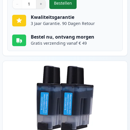
Bestellen
−
+
,
2 stuks Brother LC900BK zwart in
Aantal
Gebruik de knoppen om aan te passen
Aantal
:
1
Kwaliteitsgarantie
3 Jaar Garantie. 90 Dagen Retour
Bestel nu, ontvang morgen
Gratis verzending vanaf € 49