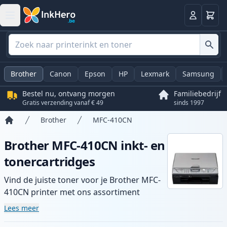
Winkel
Log in
Brother
Canon
Epson
HP
Lexmark
Samsung
Bestel nu, ontvang morgen
Familiebedrijf
Gratis verzending vanaf € 49
sinds 1997
Brother
MFC-410CN
Home
Brother MFC-410CN inkt- en
tonercartridges
Vind de juiste toner voor je Brother MFC-
410CN printer met ons assortiment
compatibele en high-yield cartridges.
Lees meer
Geniet van consistente printkwaliteit en