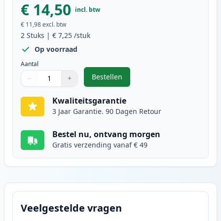
€ 14,50
incl. btw
€ 11,98
excl. btw
2
Stuks
|
€ 7,25
/stuk
Op voorraad
Aantal
Bestellen
−
+
,
2 stuks Brother LC900Y geel inkt
Aantal
Gebruik de knoppen om aan te passen
Aantal
:
1
Kwaliteitsgarantie
3 Jaar Garantie. 90 Dagen Retour
Bestel nu, ontvang morgen
Gratis verzending vanaf € 49
Veelgestelde vragen