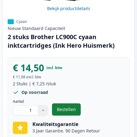
Bekijk productdetails
Cyaan
Nieuw
Standaard
Capaciteit
2 stuks Brother LC900C cyaan
inktcartridges (Ink Hero Huismerk)
€ 14,50
incl. btw
€ 11,98
excl. btw
2
Stuks
|
€ 7,25
/stuk
Op voorraad
Aantal
Bestellen
−
+
,
2 stuks Brother LC900C cyaan ink
Aantal
Gebruik de knoppen om aan te passen
Aantal
:
1
Kwaliteitsgarantie
3 Jaar Garantie. 90 Dagen Retour