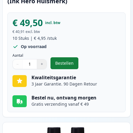
(Ink Hero Huismerk)
€ 49,50
incl. btw
€ 40,91
excl. btw
10
Stuks
|
€ 4,95
/stuk
Op voorraad
Aantal
Bestellen
−
+
,
10 stuks Brother LC900 inktcartr
Aantal
Gebruik de knoppen om aan te passen
Aantal
:
1
Kwaliteitsgarantie
3 Jaar Garantie. 90 Dagen Retour
Bestel nu, ontvang morgen
Gratis verzending vanaf € 49