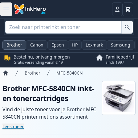
Winkel
Log in
Brother
Canon
Epson
HP
Lexmark
Samsung
Bestel nu, ontvang morgen
Familiebedrijf
Gratis verzending vanaf € 49
sinds 1997
Brother
MFC-5840CN
Home
Brother MFC-5840CN inkt-
en tonercartridges
Vind de juiste toner voor je Brother MFC-
5840CN printer met ons assortiment
compatibele en high-yield cartridges.
Lees meer
Geniet van consistente printkwaliteit en