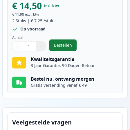
€ 14,50
incl. btw
€ 11,98
excl. btw
2
Stuks
|
€ 7,25
/stuk
Op voorraad
Aantal
Bestellen
−
+
,
2 stuks Brother LC900Y geel inkt
Aantal
Gebruik de knoppen om aan te passen
Aantal
:
1
Kwaliteitsgarantie
3 Jaar Garantie. 90 Dagen Retour
Bestel nu, ontvang morgen
Gratis verzending vanaf € 49
Veelgestelde vragen