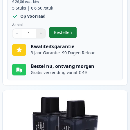
€ 26,86
excl. btw
5
Stuks
|
€ 6,50
/stuk
Op voorraad
Aantal
Bestellen
−
+
,
5 stuks Brother LC900 inktcartri
Aantal
Gebruik de knoppen om aan te passen
Aantal
:
1
Kwaliteitsgarantie
3 Jaar Garantie. 90 Dagen Retour
Bestel nu, ontvang morgen
Gratis verzending vanaf € 49