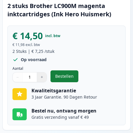
2 stuks Brother LC900M magenta
inktcartridges (Ink Hero Huismerk)
€ 14,50
incl. btw
€ 11,98
excl. btw
2
Stuks
|
€ 7,25
/stuk
Op voorraad
Aantal
Bestellen
−
+
,
2 stuks Brother LC900M magenta 
Aantal
Gebruik de knoppen om aan te passen
Aantal
:
1
Kwaliteitsgarantie
3 Jaar Garantie. 90 Dagen Retour
Bestel nu, ontvang morgen
Gratis verzending vanaf € 49