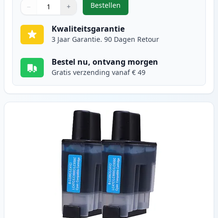
Bestellen
−
+
,
2 stuks Brother LC900BK zwart in
Aantal
Gebruik de knoppen om aan te passen
Aantal
:
1
Kwaliteitsgarantie
3 Jaar Garantie. 90 Dagen Retour
Bestel nu, ontvang morgen
Gratis verzending vanaf € 49