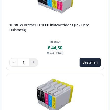
10 stuks Brother LC1000 inktcartridges (Ink Hero
Huismerk)
10
stuks
€ 44,50
(
€ 4,45
/stuk
)
−
+
Bestellen
Aantal
Gebruik de knoppen om aan te passen
Aantal
:
1