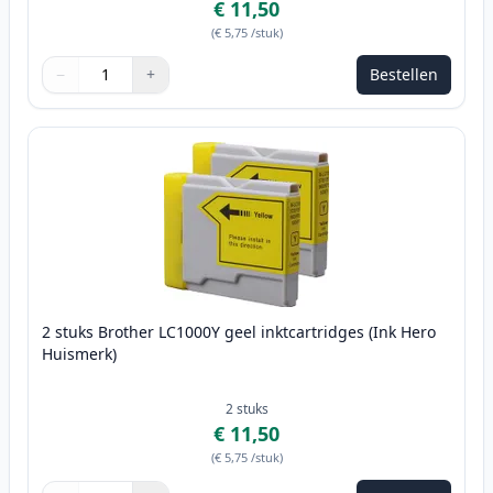
€ 11,50
(
€ 5,75
/stuk
)
−
+
Bestellen
Aantal
Gebruik de knoppen om aan te passen
Aantal
:
1
2 stuks Brother LC1000Y geel inktcartridges (Ink Hero
Huismerk)
2
stuks
€ 11,50
(
€ 5,75
/stuk
)