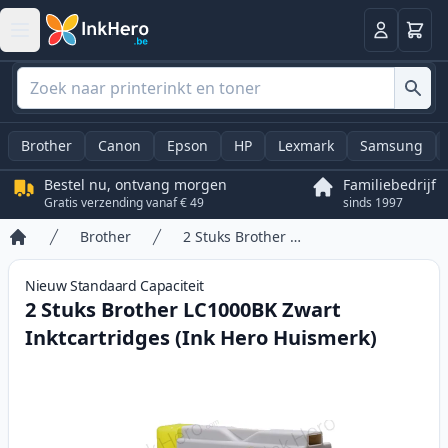
Winkel
Log in
Brother
Canon
Epson
HP
Lexmark
Samsung
Bestel nu, ontvang morgen
Familiebedrijf
Gratis verzending vanaf € 49
sinds 1997
Brother
2 Stuks Brother LC1000BK Zwart Inktcartridges (Ink Hero Huismerk)
Home
Nieuw
Standaard
Capaciteit
2 Stuks Brother LC1000BK Zwart
Inktcartridges (Ink Hero Huismerk)
Product information