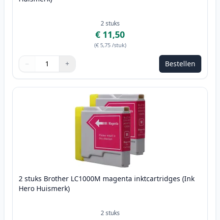
2
stuks
€ 11,50
(
€ 5,75
/stuk
)
−
+
Bestellen
Aantal
Gebruik de knoppen om aan te passen
Aantal
:
1
2 stuks Brother LC1000M magenta inktcartridges (Ink
Hero Huismerk)
2
stuks