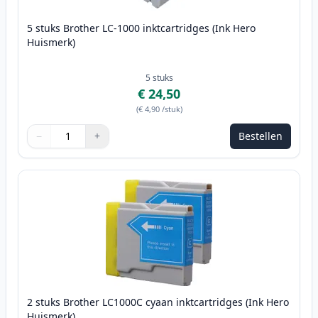
5 stuks Brother LC-1000 inktcartridges (Ink Hero
Huismerk)
5
stuks
€ 24,50
(
€ 4,90
/stuk
)
−
+
Bestellen
Aantal
Gebruik de knoppen om aan te passen
Aantal
:
1
2 stuks Brother LC1000C cyaan inktcartridges (Ink Hero
Huismerk)