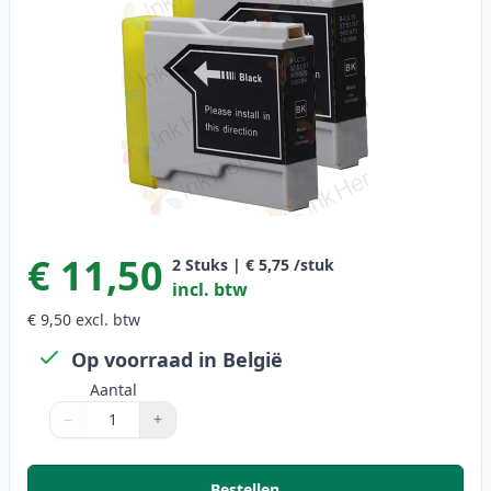
€ 11,50
2
Stuks
|
€ 5,75
/stuk
incl. btw
€ 9,50
excl. btw
Op voorraad in België
Aantal
−
+
Aantal
Gebruik de knoppen om aan te passen
Aantal
:
1
Bestellen