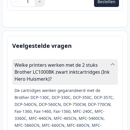
−
+
Bestellen
Aantal
Gebruik de knoppen om aan te passen
Aantal
:
1
Veelgestelde vragen
Welke printers werken met de 2 stuks
Brother LC1000BK zwart inktcartridges (Ink
Hero Huismerk)?
De cartridges werken gegarandeerd met de
Brother DCP-130C, DCP-330C, DCP-350C, DCP-357C,
DCP-540CN, DCP-560CN, DCP-750CW, DCP-770CW,
Fax-1360, Fax-1460, Fax-1560, MFC-240C, MFC-
3360C, MFC-440CN, MFC-465CN, MFC-5460CN,
MFC-5860CN, MFC-660CN, MFC-680CN, MFC-