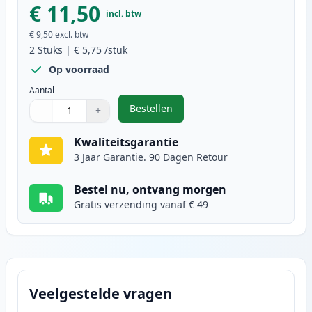
€ 11,50
incl. btw
€ 9,50
excl. btw
2
Stuks
|
€ 5,75
/stuk
Op voorraad
Aantal
Bestellen
−
+
,
2 stuks Brother LC1000Y geel ink
Aantal
Gebruik de knoppen om aan te passen
Aantal
:
1
Kwaliteitsgarantie
3 Jaar Garantie. 90 Dagen Retour
Bestel nu, ontvang morgen
Gratis verzending vanaf € 49
Veelgestelde vragen