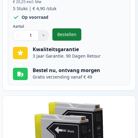
€ 20,25
excl. btw
5
Stuks
|
€ 4,90
/stuk
Op voorraad
Aantal
Bestellen
−
+
,
5 stuks Brother LC-1000 inktcartr
Aantal
Gebruik de knoppen om aan te passen
Aantal
:
1
Kwaliteitsgarantie
3 Jaar Garantie. 90 Dagen Retour
Bestel nu, ontvang morgen
Gratis verzending vanaf € 49