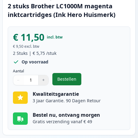
2 stuks Brother LC1000M magenta
inktcartridges (Ink Hero Huismerk)
€ 11,50
incl. btw
€ 9,50
excl. btw
2
Stuks
|
€ 5,75
/stuk
Op voorraad
Aantal
Bestellen
−
+
,
2 stuks Brother LC1000M magenta
Aantal
Gebruik de knoppen om aan te passen
Aantal
:
1
Kwaliteitsgarantie
3 Jaar Garantie. 90 Dagen Retour
Bestel nu, ontvang morgen
Gratis verzending vanaf € 49