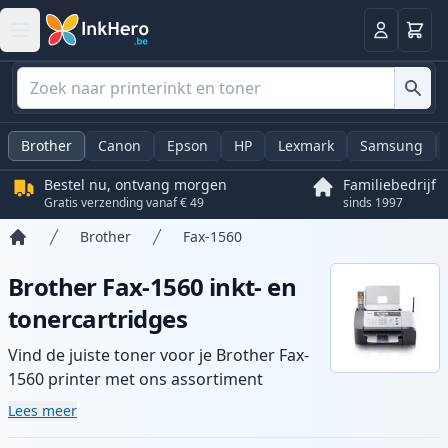
Winkel
Log in
Brother
Canon
Epson
HP
Lexmark
Samsung
Bestel nu, ontvang morgen
Familiebedrijf
Gratis verzending vanaf € 49
sinds 1997
Brother
Fax-1560
Home
Brother Fax-1560 inkt- en
tonercartridges
Vind de juiste toner voor je Brother Fax-
1560 printer met ons assortiment
compatibele en high-yield cartridges.
Lees meer
Geniet van consistente printkwaliteit en