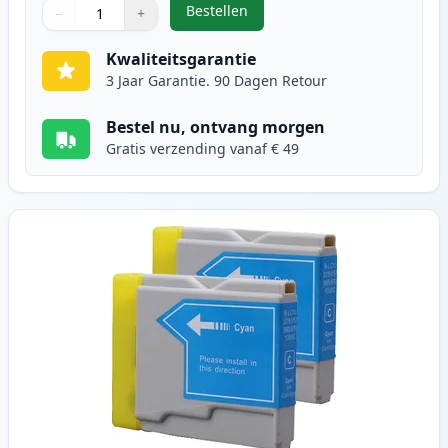
Bestellen
−
+
,
2 stuks Brother LC1000BK zwart i
Aantal
Gebruik de knoppen om aan te passen
Aantal
:
1
Kwaliteitsgarantie
3 Jaar Garantie. 90 Dagen Retour
Bestel nu, ontvang morgen
Gratis verzending vanaf € 49