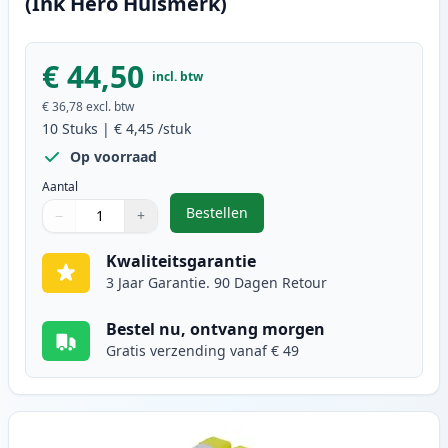
(Ink Hero Huismerk)
€ 44,50
incl. btw
€ 36,78
excl. btw
10
Stuks
|
€ 4,45
/stuk
Op voorraad
Aantal
Bestellen
−
+
,
10 stuks Brother LC1000 inktcart
Aantal
Gebruik de knoppen om aan te passen
Aantal
:
1
Kwaliteitsgarantie
3 Jaar Garantie. 90 Dagen Retour
Bestel nu, ontvang morgen
Gratis verzending vanaf € 49