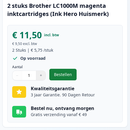
2 stuks Brother LC1000M magenta
inktcartridges (Ink Hero Huismerk)
€ 11,50
incl. btw
€ 9,50
excl. btw
2
Stuks
|
€ 5,75
/stuk
Op voorraad
Aantal
Bestellen
−
+
,
2 stuks Brother LC1000M magenta
Aantal
Gebruik de knoppen om aan te passen
Aantal
:
1
Kwaliteitsgarantie
3 Jaar Garantie. 90 Dagen Retour
Bestel nu, ontvang morgen
Gratis verzending vanaf € 49