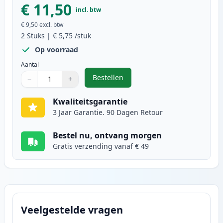
€ 11,50
incl. btw
€ 9,50
excl. btw
2
Stuks
|
€ 5,75
/stuk
Op voorraad
Aantal
Bestellen
−
+
,
2 stuks Brother LC1000Y geel ink
Aantal
Gebruik de knoppen om aan te passen
Aantal
:
1
Kwaliteitsgarantie
3 Jaar Garantie. 90 Dagen Retour
Bestel nu, ontvang morgen
Gratis verzending vanaf € 49
Veelgestelde vragen