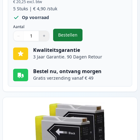
€ 20,25
excl. btw
5
Stuks
|
€ 4,90
/stuk
Op voorraad
Aantal
Bestellen
−
+
,
5 stuks Brother LC-1000 inktcartr
Aantal
Gebruik de knoppen om aan te passen
Aantal
:
1
Kwaliteitsgarantie
3 Jaar Garantie. 90 Dagen Retour
Bestel nu, ontvang morgen
Gratis verzending vanaf € 49