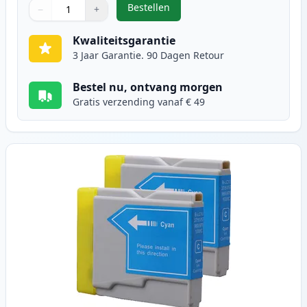
Bestellen
−
+
,
2 stuks Brother LC1000BK zwart i
Aantal
Gebruik de knoppen om aan te passen
Aantal
:
1
Kwaliteitsgarantie
3 Jaar Garantie. 90 Dagen Retour
Bestel nu, ontvang morgen
Gratis verzending vanaf € 49