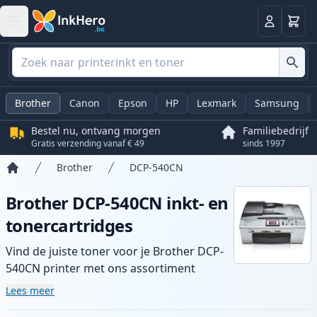
Winkel
Log in
Brother
Canon
Epson
HP
Lexmark
Samsung
Bestel nu, ontvang morgen
Familiebedrijf
Gratis verzending vanaf € 49
sinds 1997
Brother
DCP-540CN
Home
Brother DCP-540CN inkt- en
tonercartridges
Vind de juiste toner voor je Brother DCP-
540CN printer met ons assortiment
compatibele en high-yield cartridges.
Lees meer
Geniet van consistente printkwaliteit en