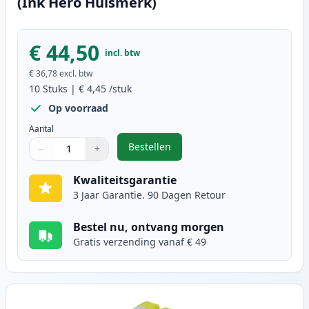
(Ink Hero Huismerk)
€ 44,50
incl. btw
€ 36,78
excl. btw
10
Stuks
|
€ 4,45
/stuk
Op voorraad
Aantal
Bestellen
−
+
,
10 stuks Brother LC1000 inktcart
Aantal
Gebruik de knoppen om aan te passen
Aantal
:
1
Kwaliteitsgarantie
3 Jaar Garantie. 90 Dagen Retour
Bestel nu, ontvang morgen
Gratis verzending vanaf € 49