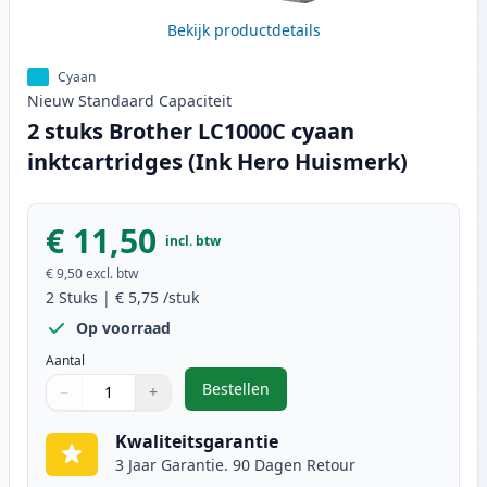
Bekijk productdetails
Cyaan
Nieuw
Standaard
Capaciteit
2 stuks Brother LC1000C cyaan
inktcartridges (Ink Hero Huismerk)
€ 11,50
incl. btw
€ 9,50
excl. btw
2
Stuks
|
€ 5,75
/stuk
Op voorraad
Aantal
Bestellen
−
+
,
2 stuks Brother LC1000C cyaan in
Aantal
Gebruik de knoppen om aan te passen
Aantal
:
1
Kwaliteitsgarantie
3 Jaar Garantie. 90 Dagen Retour