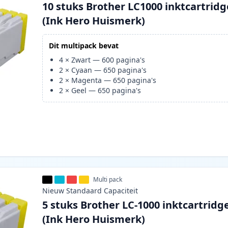
10 stuks Brother LC1000 inktcartridg
(Ink Hero Huismerk)
Dit multipack bevat
4
×
Zwart
—
600
pagina's
2
×
Cyaan
—
650
pagina's
2
×
Magenta
—
650
pagina's
2
×
Geel
—
650
pagina's
Multi pack
Nieuw
Standaard
Capaciteit
5 stuks Brother LC-1000 inktcartridg
(Ink Hero Huismerk)