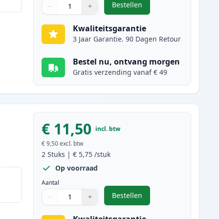
Bestellen
−
+
,
2 stuks Brother LC1000BK z
Aantal
Gebruik de knoppen om aan te passen
Aantal
:
1
Kwaliteitsgarantie
3 Jaar Garantie. 90 Dagen Retour
Bestel nu, ontvang morgen
Gratis verzending vanaf € 49
€ 11,50
incl. btw
€ 9,50
excl. btw
2
Stuks
|
€ 5,75
/stuk
Op voorraad
Aantal
Bestellen
−
+
,
2 stuks Brother LC1000C cy
Aantal
Gebruik de knoppen om aan te passen
Aantal
:
1