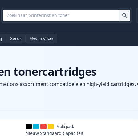
g
Xerox
Meer merken
en tonercartridges
 met ons assortiment compatibele en high-yield cartridges. 
Multi pack
Nieuw
Standaard
Capaciteit