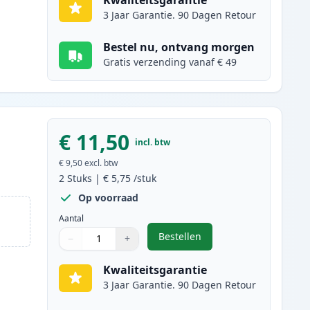
Kwaliteitsgarantie
3 Jaar Garantie. 90 Dagen Retour
Bestel nu, ontvang morgen
Gratis verzending vanaf € 49
€ 11,50
incl. btw
€ 9,50
excl. btw
2
Stuks
|
€ 5,75
/stuk
Op voorraad
Aantal
Bestellen
−
+
,
2 stuks Brother LC1000M m
Aantal
Gebruik de knoppen om aan te passen
Aantal
:
1
Kwaliteitsgarantie
3 Jaar Garantie. 90 Dagen Retour