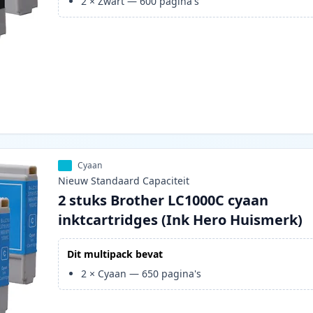
2
×
Zwart
—
600
pagina's
Cyaan
Nieuw
Standaard
Capaciteit
2 stuks Brother LC1000C cyaan
inktcartridges (Ink Hero Huismerk)
Dit multipack bevat
2
×
Cyaan
—
650
pagina's