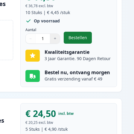
es
€ 36,78
excl. btw
10
Stuks
|
€ 4,45
/stuk
Op voorraad
Aantal
Bestellen
−
+
,
10 stuks Brother LC1000 in
Aantal
Gebruik de knoppen om aan te passen
Aantal
:
1
Kwaliteitsgarantie
3 Jaar Garantie. 90 Dagen Retour
Bestel nu, ontvang morgen
Gratis verzending vanaf € 49
€ 24,50
incl. btw
es
€ 20,25
excl. btw
5
Stuks
|
€ 4,90
/stuk