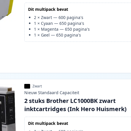
Dit multipack bevat
2
×
Zwart
—
600
pagina's
1
×
Cyaan
—
650
pagina's
1
×
Magenta
—
650
pagina's
1
×
Geel
—
650
pagina's
Zwart
Nieuw
Standaard
Capaciteit
2 stuks Brother LC1000BK zwart
inktcartridges (Ink Hero Huismerk)
Dit multipack bevat