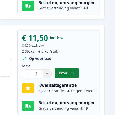
Bestel nu, ontvang morgen
Gratis verzending vanaf € 49
€ 11,50
incl. btw
€ 9,50
excl. btw
2
Stuks
|
€ 5,75
/stuk
Op voorraad
Aantal
Bestellen
−
+
,
2 stuks Brother LC1000Y ge
Aantal
Gebruik de knoppen om aan te passen
Aantal
:
1
Kwaliteitsgarantie
3 Jaar Garantie. 90 Dagen Retour
Bestel nu, ontvang morgen
Gratis verzending vanaf € 49