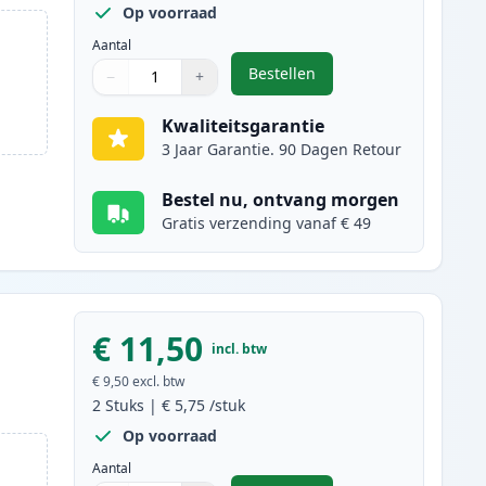
Op voorraad
Aantal
Bestellen
−
+
,
5 stuks Brother LC-1000 in
Aantal
Gebruik de knoppen om aan te passen
Aantal
:
1
Kwaliteitsgarantie
3 Jaar Garantie. 90 Dagen Retour
Bestel nu, ontvang morgen
Gratis verzending vanaf € 49
€ 11,50
incl. btw
€ 9,50
excl. btw
2
Stuks
|
€ 5,75
/stuk
Op voorraad
Aantal