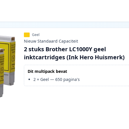
Geel
Nieuw
Standaard
Capaciteit
2 stuks Brother LC1000Y geel
inktcartridges (Ink Hero Huismerk)
Dit multipack bevat
2
×
Geel
—
650
pagina's