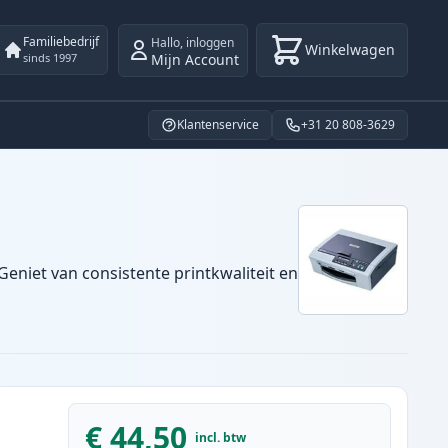
Familiebedrijf
Hallo
,
inloggen
Winkelwagen
Mijn Account
sinds 1997
Klantenservice
+31 20 808-3629
Geniet van consistente printkwaliteit en
€ 44,50
incl. btw