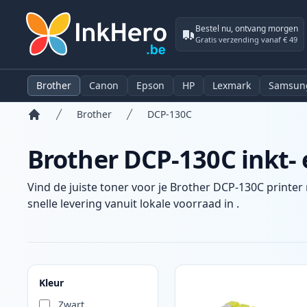
Bestel nu, ontvang morgen
Gratis verzending vanaf € 49
Brother
Canon
Epson
HP
Lexmark
Samsun
Brother
DCP-130C
Home
Brother DCP-130C inkt- 
Vind de juiste toner voor je Brother DCP-130C printer
snelle levering vanuit lokale voorraad in .
Producten
Kleur
Zwart