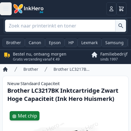
Winkel
Log in
Brother
Canon
Epson
HP
Lexmark
Samsung
Bestel nu, ontvang morgen
Familiebedrijf
Gratis verzending vanaf € 49
sinds 1997
Brother
Brother LC3217BK Inktcartridge Zwart Hoge Capaciteit (Ink Hero Huismerk)
Home
Nieuw
Standaard
Capaciteit
Brother LC3217BK Inktcartridge Zwart
Hoge Capaciteit (Ink Hero Huismerk)
Product information
Met chip