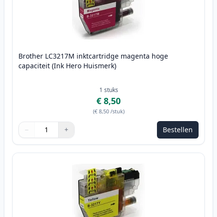
Brother LC3217M inktcartridge magenta hoge
capaciteit (Ink Hero Huismerk)
1
stuks
€ 8,50
(
€ 8,50
/stuk
)
−
+
Bestellen
Aantal
Gebruik de knoppen om aan te passen
Aantal
:
1