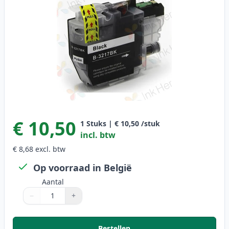
€ 10,50
1
Stuks
|
€ 10,50
/stuk
incl. btw
€ 8,68
excl. btw
Op voorraad in België
Aantal
−
+
Aantal
Gebruik de knoppen om aan te passen
Aantal
:
1
Bestellen