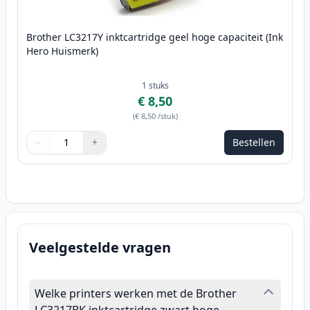
Brother LC3217Y inktcartridge geel hoge capaciteit (Ink
Hero Huismerk)
1
stuks
€ 8,50
(
€ 8,50
/stuk
)
−
+
Bestellen
Aantal
Gebruik de knoppen om aan te passen
Aantal
:
1
Veelgestelde vragen
Welke printers werken met de Brother