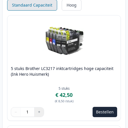
Standaard Capaciteit
Hoog
5 stuks Brother LC3217 inktcartridges hoge capaciteit
(Ink Hero Huismerk)
5
stuks
€ 42,50
(
€ 8,50
/stuk
)
−
+
Bestellen
Aantal
Gebruik de knoppen om aan te passen
Aantal
:
1