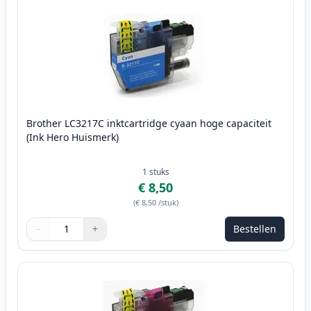
Brother LC3217C inktcartridge cyaan hoge capaciteit
(Ink Hero Huismerk)
1
stuks
€ 8,50
(
€ 8,50
/stuk
)
−
+
Bestellen
Aantal
Gebruik de knoppen om aan te passen
Aantal
:
1