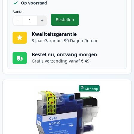
Op voorraad
Aantal
Bestellen
−
+
,
Brother LC3219BK inktcartridge z
Aantal
Gebruik de knoppen om aan te passen
Aantal
:
1
Kwaliteitsgarantie
3 Jaar Garantie. 90 Dagen Retour
Bestel nu, ontvang morgen
Gratis verzending vanaf € 49
Met chip