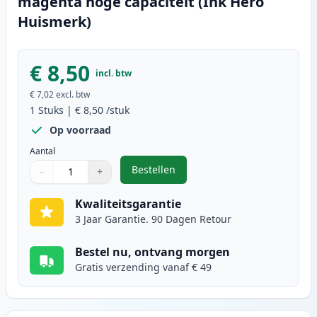
magenta hoge capaciteit (Ink Hero
Huismerk)
€ 8,50
incl. btw
€ 7,02
excl. btw
1
Stuks
|
€ 8,50
/stuk
Op voorraad
Aantal
Bestellen
−
+
,
Brother LC3217M inktcartridge m
Aantal
Gebruik de knoppen om aan te passen
Aantal
:
1
Kwaliteitsgarantie
3 Jaar Garantie. 90 Dagen Retour
Bestel nu, ontvang morgen
Gratis verzending vanaf € 49