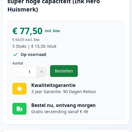
super hoge capaciteit (Ink Hero
Huismerk)
€ 77,50
incl. btw
€ 64,05
excl. btw
5
Stuks
|
€ 15,50
/stuk
Op voorraad
Aantal
Bestellen
−
+
,
5 stuks Brother LC3219 inktcartr
Aantal
Gebruik de knoppen om aan te passen
Aantal
:
1
Kwaliteitsgarantie
3 Jaar Garantie. 90 Dagen Retour
Bestel nu, ontvang morgen
Gratis verzending vanaf € 49