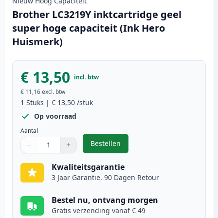
Nieuw
Hoog
Capaciteit
Brother LC3219Y inktcartridge geel
super hoge capaciteit (Ink Hero
Huismerk)
€ 13,50
incl. btw
€ 11,16
excl. btw
1
Stuks
|
€ 13,50
/stuk
Op voorraad
Aantal
Bestellen
−
+
,
Brother LC3219Y inktcartridge ge
Aantal
Gebruik de knoppen om aan te passen
Aantal
:
1
Kwaliteitsgarantie
3 Jaar Garantie. 90 Dagen Retour
Bestel nu, ontvang morgen
Gratis verzending vanaf € 49