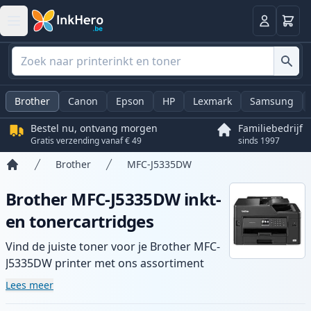
Winkel
Log in
Brother
Canon
Epson
HP
Lexmark
Samsung
Bestel nu, ontvang morgen
Familiebedrijf
Gratis verzending vanaf € 49
sinds 1997
Brother
MFC-J5335DW
Home
Brother MFC-J5335DW inkt-
en tonercartridges
Vind de juiste toner voor je Brother MFC-
J5335DW printer met ons assortiment
compatibele en high-yield cartridges.
Lees meer
Geniet van consistente printkwaliteit en