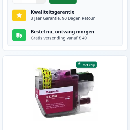
,
Brother LC3219C inktcartridge cy
Aantal
Gebruik de knoppen om aan te passen
Aantal
:
1
Kwaliteitsgarantie
3 Jaar Garantie. 90 Dagen Retour
Bestel nu, ontvang morgen
Gratis verzending vanaf € 49
Met chip