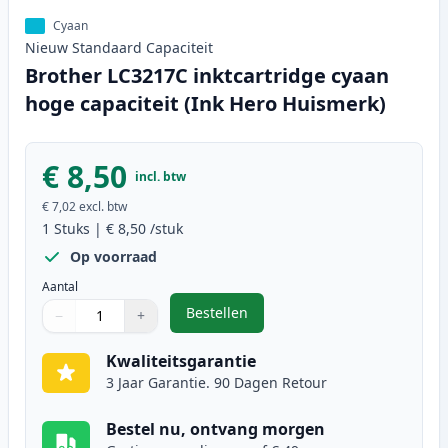
Cyaan
Nieuw
Standaard
Capaciteit
Brother LC3217C inktcartridge cyaan
hoge capaciteit (Ink Hero Huismerk)
€ 8,50
incl. btw
€ 7,02
excl. btw
1
Stuks
|
€ 8,50
/stuk
Op voorraad
Aantal
Bestellen
−
+
,
Brother LC3217C inktcartridge cy
Aantal
Gebruik de knoppen om aan te passen
Aantal
:
1
Kwaliteitsgarantie
3 Jaar Garantie. 90 Dagen Retour
Bestel nu, ontvang morgen