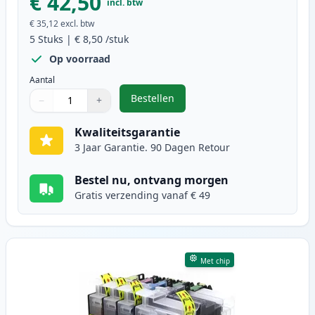
€ 42,50
incl. btw
€ 35,12
excl. btw
5
Stuks
|
€ 8,50
/stuk
Op voorraad
Aantal
Bestellen
−
+
,
5 stuks Brother LC3217 inktcartri
Aantal
Gebruik de knoppen om aan te passen
Aantal
:
1
Kwaliteitsgarantie
3 Jaar Garantie. 90 Dagen Retour
Bestel nu, ontvang morgen
Gratis verzending vanaf € 49
Met chip