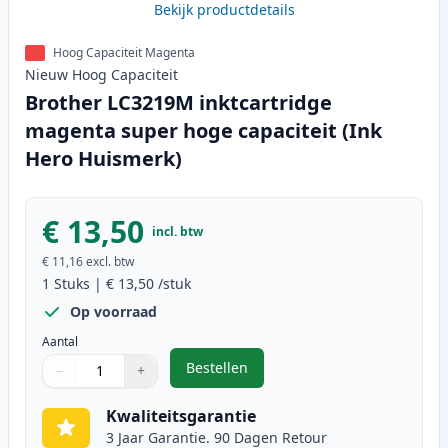
Bekijk productdetails
Hoog Capaciteit Magenta
Nieuw
Hoog
Capaciteit
Brother LC3219M inktcartridge
magenta super hoge capaciteit (Ink
Hero Huismerk)
€ 13,50
incl. btw
€ 11,16
excl. btw
1
Stuks
|
€ 13,50
/stuk
Op voorraad
Aantal
Bestellen
−
+
,
Brother LC3219M inktcartridge m
Aantal
Gebruik de knoppen om aan te passen
Aantal
:
1
Kwaliteitsgarantie
3 Jaar Garantie. 90 Dagen Retour