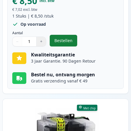
€ 8,50
incl. btw
€ 7,02
excl. btw
1
Stuks
|
€ 8,50
/stuk
Op voorraad
Aantal
Bestellen
−
+
,
Brother LC3217Y inktcartridge ge
Aantal
Gebruik de knoppen om aan te passen
Aantal
:
1
Kwaliteitsgarantie
3 Jaar Garantie. 90 Dagen Retour
Bestel nu, ontvang morgen
Gratis verzending vanaf € 49
Met chip