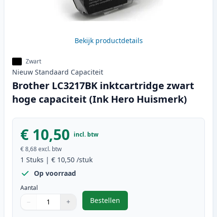
Bekijk productdetails
Zwart
Nieuw
Standaard
Capaciteit
Brother LC3217BK inktcartridge zwart
hoge capaciteit (Ink Hero Huismerk)
€ 10,50
incl. btw
€ 8,68
excl. btw
1
Stuks
|
€ 10,50
/stuk
Op voorraad
Aantal
Bestellen
−
+
,
Brother LC3217BK inktcartridge z
Aantal
Gebruik de knoppen om aan te passen
Aantal
:
1