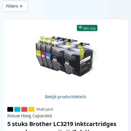
snelle levering vanuit lokale voorraad in .
Filters
Producten
Met chip
Bekijk productdetails
Multi pack
Nieuw
Hoog
Capaciteit
5 stuks Brother LC3219 inktcartridges