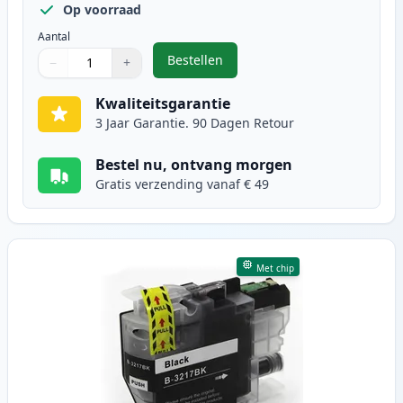
Op voorraad
Aantal
Bestellen
−
+
,
4 stuks Brother LC3219 inktcartr
Aantal
Gebruik de knoppen om aan te passen
Aantal
:
1
Kwaliteitsgarantie
3 Jaar Garantie. 90 Dagen Retour
Bestel nu, ontvang morgen
Gratis verzending vanaf € 49
Met chip