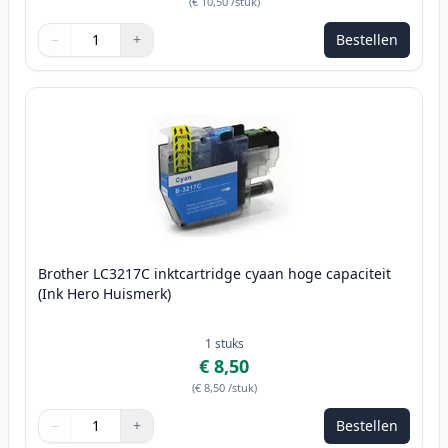
(
€ 10,50
/stuk
)
−
+
Bestellen
Aantal
Gebruik de knoppen om aan te passen
Aantal
:
1
Brother LC3217C inktcartridge cyaan hoge capaciteit
(Ink Hero Huismerk)
1
stuks
€ 8,50
(
€ 8,50
/stuk
)
−
+
Bestellen
Aantal
Gebruik de knoppen om aan te passen
Aantal
:
1