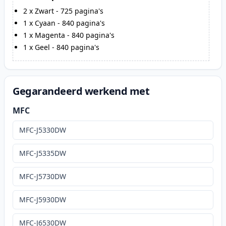
2
x
Zwart
-
725
pagina's
1
x
Cyaan
-
840
pagina's
1
x
Magenta
-
840
pagina's
1
x
Geel
-
840
pagina's
Gegarandeerd werkend met
MFC
MFC-J5330DW
MFC-J5335DW
MFC-J5730DW
MFC-J5930DW
MFC-J6530DW