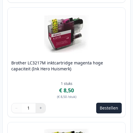
Brother LC3217M inktcartridge magenta hoge
capaciteit (Ink Hero Huismerk)
1
stuks
€ 8,50
(
€ 8,50
/stuk
)
−
+
Bestellen
Aantal
Gebruik de knoppen om aan te passen
Aantal
:
1