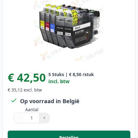
€ 42,50
5
Stuks
|
€ 8,50
/stuk
incl. btw
€ 35,12
excl. btw
Op voorraad in België
Aantal
−
+
Aantal
Gebruik de knoppen om aan te passen
Aantal
:
1
Bestellen