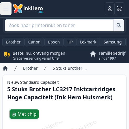
Winkel
Log in
Brother
Canon
Epson
HP
Lexmark
Samsung
Bestel nu, ontvang morgen
Familiebedrijf
Gratis verzending vanaf € 49
sinds 1997
Brother
5 Stuks Brother LC3217 Inktcartridges Hoge Capaciteit (Ink Hero Huismerk)
Home
Nieuw
Standaard
Capaciteit
5 Stuks Brother LC3217 Inktcartridges
Hoge Capaciteit (Ink Hero Huismerk)
Product information
Met chip