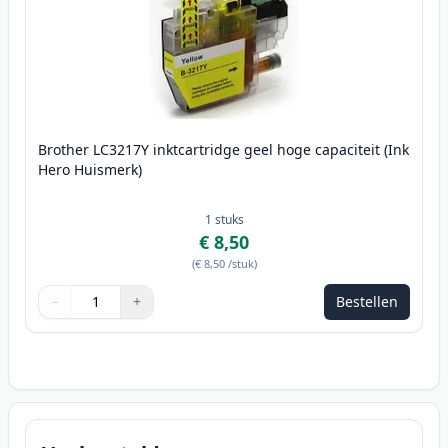
Brother LC3217Y inktcartridge geel hoge capaciteit (Ink
Hero Huismerk)
1
stuks
€ 8,50
(
€ 8,50
/stuk
)
−
+
Bestellen
Aantal
Gebruik de knoppen om aan te passen
Aantal
:
1