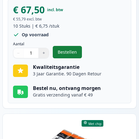
€ 67,50
incl. btw
€ 55,79
excl. btw
10
Stuks
|
€ 6,75
/stuk
Op voorraad
Aantal
Bestellen
−
+
,
10 stuks Canon PGI-550XL & CLI-5
Aantal
Gebruik de knoppen om aan te passen
Aantal
:
1
Kwaliteitsgarantie
3 Jaar Garantie. 90 Dagen Retour
Bestel nu, ontvang morgen
Gratis verzending vanaf € 49
Met chip