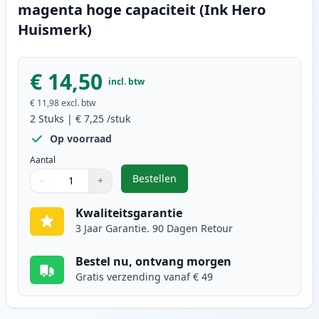
magenta hoge capaciteit (Ink Hero
Huismerk)
€ 14,50
incl. btw
€ 11,98
excl. btw
2
Stuks
|
€ 7,25
/stuk
Op voorraad
Aantal
Bestellen
−
+
,
2 stuks Canon CLI-551XL inktcart
Aantal
Gebruik de knoppen om aan te passen
Aantal
:
1
Kwaliteitsgarantie
3 Jaar Garantie. 90 Dagen Retour
Bestel nu, ontvang morgen
Gratis verzending vanaf € 49