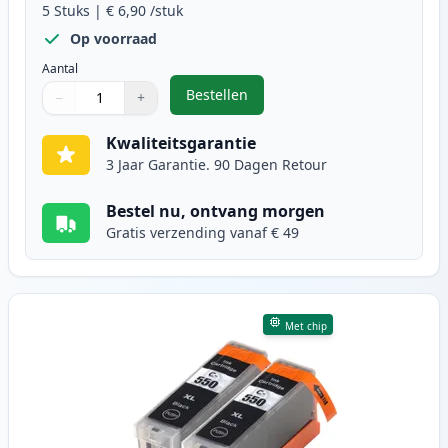
5
Stuks
|
€ 6,90
/stuk
Op voorraad
Aantal
Bestellen
−
+
,
5 stuks Canon PGI-550XL & CLI-55
Aantal
Gebruik de knoppen om aan te passen
Aantal
:
1
Kwaliteitsgarantie
3 Jaar Garantie. 90 Dagen Retour
Bestel nu, ontvang morgen
Gratis verzending vanaf € 49
Met chip