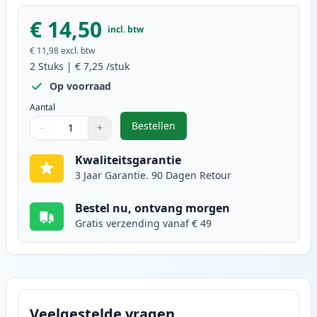
€ 14,50
incl. btw
€ 11,98
excl. btw
2
Stuks
|
€ 7,25
/stuk
Op voorraad
Aantal
Bestellen
−
+
,
2 stuks Canon CLI-551XL inktcart
Aantal
Gebruik de knoppen om aan te passen
Aantal
:
1
Kwaliteitsgarantie
3 Jaar Garantie. 90 Dagen Retour
Bestel nu, ontvang morgen
Gratis verzending vanaf € 49
Veelgestelde vragen