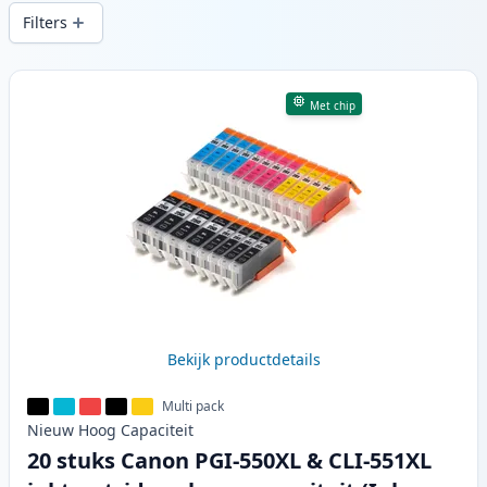
snelle levering vanuit lokale voorraad in .
Filters
Producten
Met chip
Bekijk productdetails
Multi pack
Nieuw
Hoog
Capaciteit
20 stuks Canon PGI-550XL & CLI-551XL