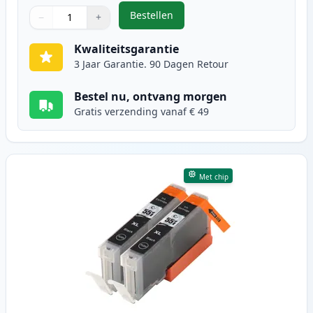
Bestellen
−
+
,
2 stuks Canon PGI-550XL inktcart
Aantal
Gebruik de knoppen om aan te passen
Aantal
:
1
Kwaliteitsgarantie
3 Jaar Garantie. 90 Dagen Retour
Bestel nu, ontvang morgen
Gratis verzending vanaf € 49
Met chip