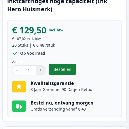
inktcartridges hoge capaciteit (Ink
Hero Huismerk)
€ 129,50
incl. btw
€ 107,02
excl. btw
20
Stuks
|
€ 6,48
/stuk
Op voorraad
Aantal
Bestellen
−
+
,
20 stuks Canon PGI-550XL & CLI-5
Aantal
Gebruik de knoppen om aan te passen
Aantal
:
1
Kwaliteitsgarantie
3 Jaar Garantie. 90 Dagen Retour
Bestel nu, ontvang morgen
Gratis verzending vanaf € 49