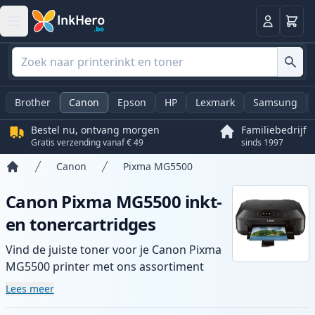
Winkel
Log in
Brother
Canon
Epson
HP
Lexmark
Samsung
Bestel nu, ontvang morgen
Familiebedrijf
Gratis verzending vanaf € 49
sinds 1997
Canon
Pixma MG5500
Home
Canon Pixma MG5500 inkt-
en tonercartridges
Vind de juiste toner voor je Canon Pixma
MG5500 printer met ons assortiment
compatibele en high-yield cartridges.
Lees meer
Geniet van consistente printkwaliteit en