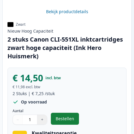
Bekijk productdetails
Zwart
Nieuw
Hoog
Capaciteit
2 stuks Canon CLI-551XL inktcartridges
zwart hoge capaciteit (Ink Hero
Huismerk)
€ 14,50
incl. btw
€ 11,98
excl. btw
2
Stuks
|
€ 7,25
/stuk
Op voorraad
Aantal
Bestellen
−
+
,
2 stuks Canon CLI-551XL inktcart
Aantal
Gebruik de knoppen om aan te passen
Aantal
:
1
Kwaliteitsgarantie