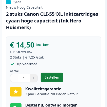
Cyaan
Nieuw
Hoog
Capaciteit
2 stuks Canon CLI-551XL inktcartridges
cyaan hoge capaciteit (Ink Hero
Huismerk)
€ 14,50
incl. btw
€ 11,98
excl. btw
2
Stuks
|
€ 7,25
/stuk
Op voorraad
Aantal
Bestellen
−
+
,
2 stuks Canon CLI-551XL inktcart
Aantal
Gebruik de knoppen om aan te passen
Aantal
:
1
Kwaliteitsgarantie
3 Jaar Garantie. 90 Dagen Retour
Bestel nu, ontvang morgen