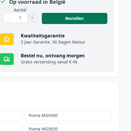
Op voorraad in België
Aantal
−
+
,
2 stuks Canon CLI-551
Bestellen
Aantal
Gebruik de knoppen om aan te passen
Aantal
:
1
Kwaliteitsgarantie
3 Jaar Garantie. 90 Dagen Retour
Bestel nu, ontvang morgen
Gratis verzending vanaf € 49
Pixma MG5450
Pixma MG5650