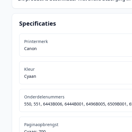
Specificaties
Printermerk
Canon
Kleur
Cyaan
Onderdelenummers
550, 551, 6443B006, 6444B001, 6496B005, 6509B001, 65
Paginaopbrengst
Cyaan: 700