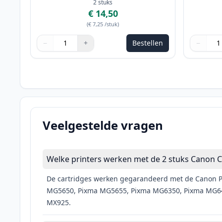
2
stuks
€ 14,50
(
€ 7,25
/stuk
)
−
+
Bestellen
−
Aantal
Gebruik de knoppen om aan te passen
Aantal
:
1
Aantal
Gebruik 
Aantal
:
1
Veelgestelde vragen
Welke printers werken met de 2 stuks Canon CL
De cartridges werken gegarandeerd met de Canon P
MG5650, Pixma MG5655, Pixma MG6350, Pixma MG64
MX925.