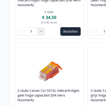
inktcartridges hoge capaciteit (Ink Hero
zwart hog
Huismerk)
Huismerk
5
stuks
€ 34,50
(
€ 6,90
/stuk
)
−
+
Bestellen
−
Aantal
Gebruik de knoppen om aan te passen
Aantal
:
1
Aantal
Gebruik 
Aantal
:
1
2 stuks Canon CLI-551XL inktcartridges
2 stuks C
geel hoge capaciteit (Ink Hero
grijs hog
Huismerk)
Huismerk