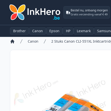
Bestel nu, ontvang morgen
Gratis verzending vanaf € 49
Brother
Canon
Epson
HP
Lexmark
Samsun
Canon
Home