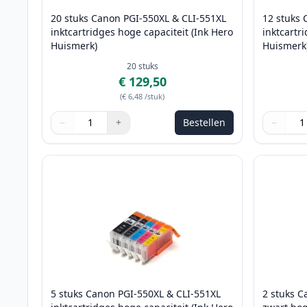
20 stuks Canon PGI-550XL & CLI-551XL
12 stuks 
inktcartridges hoge capaciteit (Ink Hero
inktcartr
Huismerk)
Huismerk
20
stuks
€ 129,50
(
€ 6,48
/stuk
)
−
+
Bestellen
−
Aantal
Gebruik de knoppen om aan te passen
Aantal
:
1
Aantal
Gebruik 
Aantal
:
1
5 stuks Canon PGI-550XL & CLI-551XL
2 stuks C