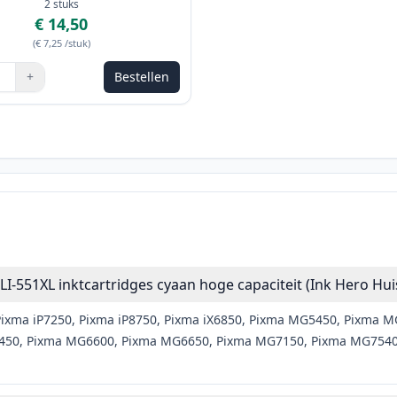
2
stuks
€ 14,50
(
€ 7,25
/stuk
)
+
Bestellen
de knoppen om aan te passen
I-551XL inktcartridges cyaan hoge capaciteit (Ink Hero Hu
ixma iP7250, Pixma iP8750, Pixma iX6850, Pixma MG5450, Pixma 
50, Pixma MG6600, Pixma MG6650, Pixma MG7150, Pixma MG7540,