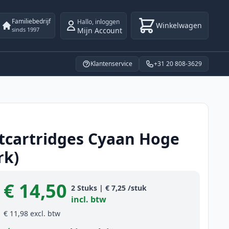
Familiebedrijf
Hallo
,
inloggen
Winkelwagen
Mijn Account
sinds 1997
Klantenservice
+31 20 808-3629
ktcartridges Cyaan Hoge
rk)
€ 14,50
Product information
2
Stuks
|
€ 7,25
/stuk
incl. btw
€ 11,98
excl. btw