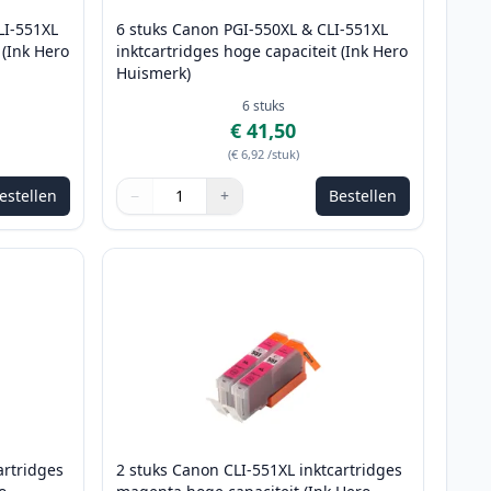
LI-551XL
6 stuks Canon PGI-550XL & CLI-551XL
 (Ink Hero
inktcartridges hoge capaciteit (Ink Hero
Huismerk)
6
stuks
€ 41,50
(
€ 6,92
/stuk
)
estellen
−
+
Bestellen
e passen
Aantal
Gebruik de knoppen om aan te passen
Aantal
:
1
artridges
2 stuks Canon CLI-551XL inktcartridges