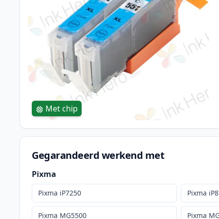
Met chip
Gegarandeerd werkend met
Pixma
Pixma iP7250
Pixma iP
Pixma MG5500
Pixma M