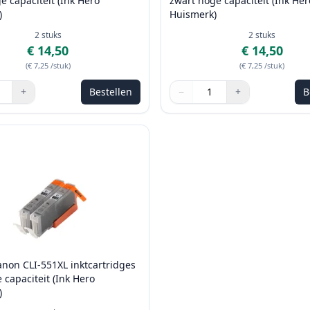
e capaciteit (Ink Hero
zwart hoge capaciteit (Ink Her
)
Huismerk)
2
stuks
2
stuks
€ 14,50
€ 14,50
(
€ 7,25
/stuk
)
(
€ 7,25
/stuk
)
+
Bestellen
−
+
B
de knoppen om aan te passen
Aantal
Gebruik de knoppen om aan t
Aantal
:
1
anon CLI-551XL inktcartridges
e capaciteit (Ink Hero
)