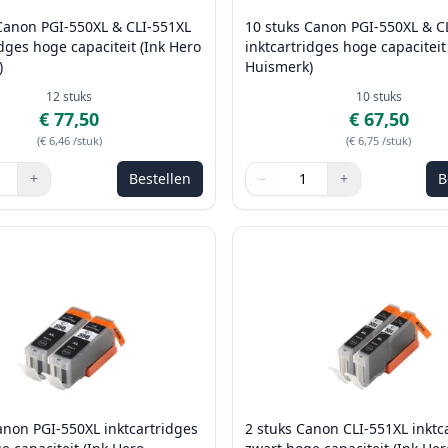
Canon PGI-550XL & CLI-551XL
10 stuks Canon PGI-550XL & C
idges hoge capaciteit (Ink Hero
inktcartridges hoge capaciteit
)
Huismerk)
12
stuks
10
stuks
€ 77,50
€ 67,50
(
€ 6,46
/stuk
)
(
€ 6,75
/stuk
)
+
Bestellen
−
+
B
de knoppen om aan te passen
Aantal
Gebruik de knoppen om aan t
Aantal
:
1
anon PGI-550XL inktcartridges
2 stuks Canon CLI-551XL inktc