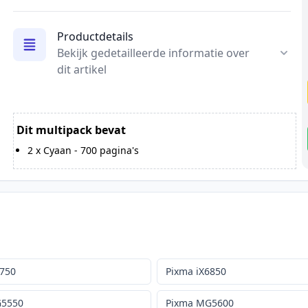
Productdetails
Bekijk gedetailleerde informatie over
dit artikel
Dit multipack bevat
2
x
Cyaan
-
700
pagina's
8750
Pixma iX6850
G5550
Pixma MG5600