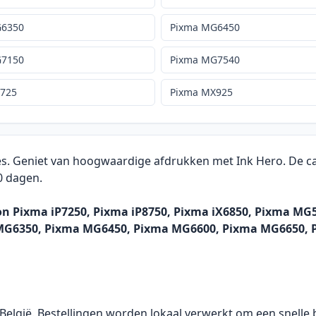
G6350
Pixma MG6450
G7150
Pixma MG7540
X725
Pixma MX925
es. Geniet van hoogwaardige afdrukken met Ink Hero. De car
0 dagen.
on Pixma iP7250, Pixma iP8750, Pixma iX6850, Pixma M
MG6350, Pixma MG6450, Pixma MG6600, Pixma MG6650, 
 België. Bestellingen worden lokaal verwerkt om een snelle