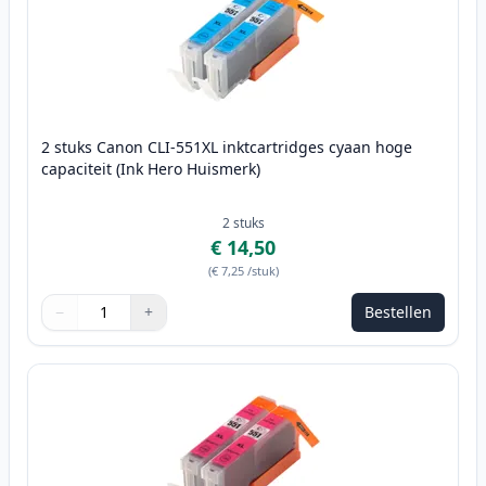
2 stuks Canon CLI-551XL inktcartridges cyaan hoge
capaciteit (Ink Hero Huismerk)
2
stuks
€ 14,50
(
€ 7,25
/stuk
)
−
+
Bestellen
Aantal
Gebruik de knoppen om aan te passen
Aantal
:
1