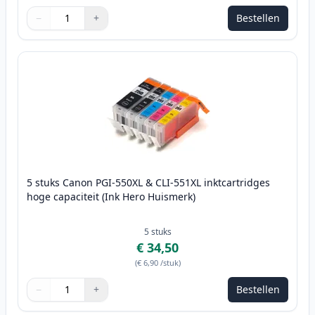
−
+
Bestellen
Aantal
Gebruik de knoppen om aan te passen
Aantal
:
1
5 stuks Canon PGI-550XL & CLI-551XL inktcartridges
hoge capaciteit (Ink Hero Huismerk)
5
stuks
€ 34,50
(
€ 6,90
/stuk
)
−
+
Bestellen
Aantal
Gebruik de knoppen om aan te passen
Aantal
:
1