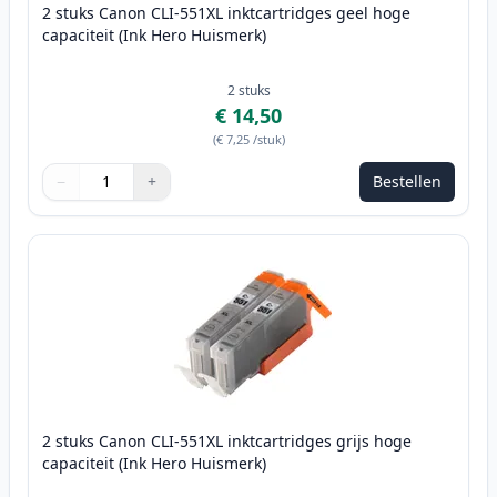
2 stuks Canon CLI-551XL inktcartridges geel hoge
capaciteit (Ink Hero Huismerk)
2
stuks
€ 14,50
(
€ 7,25
/stuk
)
−
+
Bestellen
Aantal
Gebruik de knoppen om aan te passen
Aantal
:
1
2 stuks Canon CLI-551XL inktcartridges grijs hoge
capaciteit (Ink Hero Huismerk)