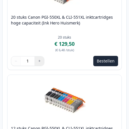
20 stuks Canon PGI-550XL & CLI-551XL inktcartridges
hoge capaciteit (Ink Hero Huismerk)
20
stuks
€ 129,50
(
€ 6,48
/stuk
)
−
+
Bestellen
Aantal
Gebruik de knoppen om aan te passen
Aantal
:
1
12 stuks Canon PGI-550XL & CLI-551XL inktcartridges