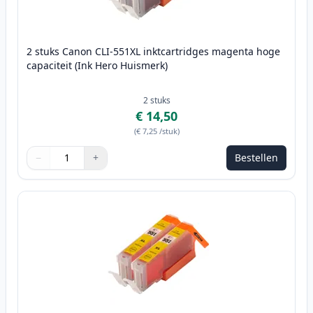
2 stuks Canon CLI-551XL inktcartridges magenta hoge
capaciteit (Ink Hero Huismerk)
2
stuks
€ 14,50
(
€ 7,25
/stuk
)
−
+
Bestellen
Aantal
Gebruik de knoppen om aan te passen
Aantal
:
1