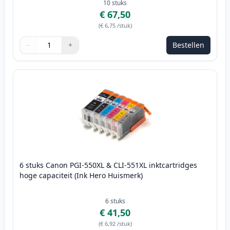
10
stuks
€ 67,50
(
€ 6,75
/stuk
)
−
+
Bestellen
Aantal
Gebruik de knoppen om aan te passen
Aantal
:
1
6 stuks Canon PGI-550XL & CLI-551XL inktcartridges
hoge capaciteit (Ink Hero Huismerk)
6
stuks
€ 41,50
(
€ 6,92
/stuk
)