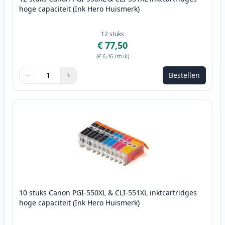
hoge capaciteit (Ink Hero Huismerk)
12
stuks
€ 77,50
(
€ 6,46
/stuk
)
−
+
Bestellen
Aantal
Gebruik de knoppen om aan te passen
Aantal
:
1
10 stuks Canon PGI-550XL & CLI-551XL inktcartridges
hoge capaciteit (Ink Hero Huismerk)