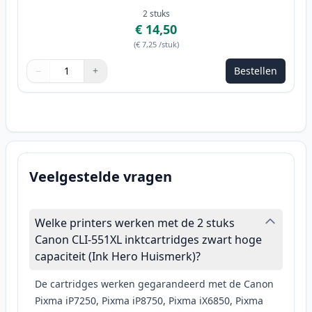
2
stuks
€ 14,50
(
€ 7,25
/stuk
)
−
+
Bestellen
Aantal
Gebruik de knoppen om aan te passen
Aantal
:
1
Veelgestelde vragen
Welke printers werken met de 2 stuks
Canon CLI-551XL inktcartridges zwart hoge
capaciteit (Ink Hero Huismerk)?
De cartridges werken gegarandeerd met de Canon
Pixma iP7250, Pixma iP8750, Pixma iX6850, Pixma