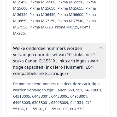
MG5450, Pixma MG5500, Pixma MG5550, Pixma
MG5600, Pixma MG5650, Pixma MG5655, Pixma
MG6350, Pixma MG6450, Pixma MG6600, Pixma
MG6650, Pixma MG7150, Pixma MG7540, Pixma
MG7550, Pixma MX720, Pixma MX725, Pixma
MX925.
Welke onderdeelnummers worden
vervangen door de set van 10 stuks met 2
stuks Canon CLI-551XL inktcartridges zwart
hoge capaciteit (Ink Hero Huismerk) LC41
compatibele inktcartridges?
De onderdelennummers die door deze cartridges
worden vervangen zijn: Canon 550, 551, 6431B001,
6431B005, 6443B001, 6443B006, 6496B001,
6496B005, 6508B001, 6509B009, CLI-551, CLI-
551BK, CLI-551XL, CLI-551XL BK, PGI-550.