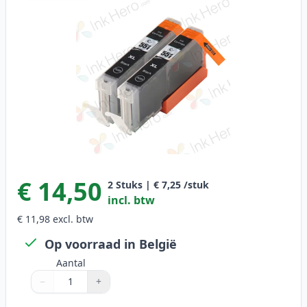
€ 14,50
2
Stuks
|
€ 7,25
/stuk
incl. btw
€ 11,98
excl. btw
Op voorraad in België
Aantal
−
+
Aantal
Gebruik de knoppen om aan te passen
Aantal
:
1