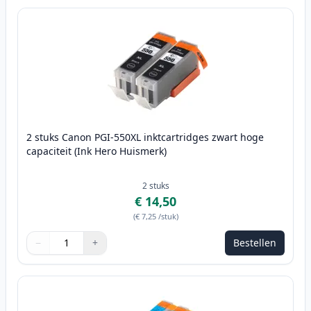
2 stuks Canon PGI-550XL inktcartridges zwart hoge
capaciteit (Ink Hero Huismerk)
2
stuks
€ 14,50
(
€ 7,25
/stuk
)
−
+
Bestellen
Aantal
Gebruik de knoppen om aan te passen
Aantal
:
1