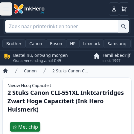
Winkel
Log in
Brother
Canon
Epson
HP
Lexmark
Samsung
Bestel nu, ontvang morgen
Familiebedrijf
Gratis verzending vanaf € 49
sinds 1997
Canon
2 Stuks Canon CLI-551XL Inktcartridges Zwart Hoge Capaciteit (Ink Hero Huismerk)
Home
Nieuw
Hoog
Capaciteit
2 Stuks Canon CLI-551XL Inktcartridges
Zwart Hoge Capaciteit (Ink Hero
Huismerk)
Product information
Met chip