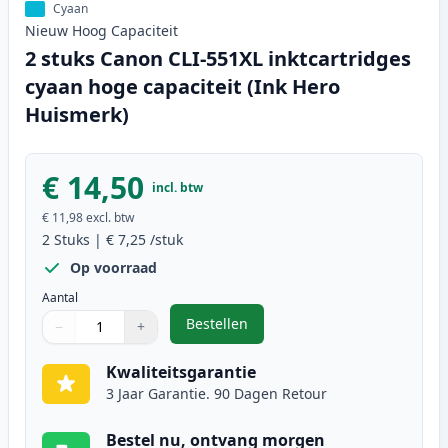
Cyaan
Nieuw
Hoog
Capaciteit
2 stuks Canon CLI-551XL inktcartridges
cyaan hoge capaciteit (Ink Hero
Huismerk)
€ 14,50
incl. btw
€ 11,98
excl. btw
2
Stuks
|
€ 7,25
/stuk
Op voorraad
Aantal
Bestellen
−
+
,
2 stuks Canon CLI-551XL inktcart
Aantal
Gebruik de knoppen om aan te passen
Aantal
:
1
Kwaliteitsgarantie
3 Jaar Garantie. 90 Dagen Retour
Bestel nu, ontvang morgen