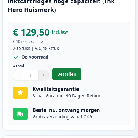
inktcartridges hoge capaciteit (Ink
Hero Huismerk)
€ 129,50
incl. btw
€ 107,02
excl. btw
20
Stuks
|
€ 6,48
/stuk
Op voorraad
Aantal
Bestellen
−
+
,
20 stuks Canon PGI-550XL & CLI-5
Aantal
Gebruik de knoppen om aan te passen
Aantal
:
1
Kwaliteitsgarantie
3 Jaar Garantie. 90 Dagen Retour
Bestel nu, ontvang morgen
Gratis verzending vanaf € 49