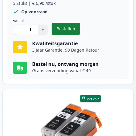
5
Stuks
|
€ 6,90
/stuk
Op voorraad
Aantal
Bestellen
−
+
,
5 stuks Canon PGI-550XL & CLI-55
Aantal
Gebruik de knoppen om aan te passen
Aantal
:
1
Kwaliteitsgarantie
3 Jaar Garantie. 90 Dagen Retour
Bestel nu, ontvang morgen
Gratis verzending vanaf € 49
Met chip