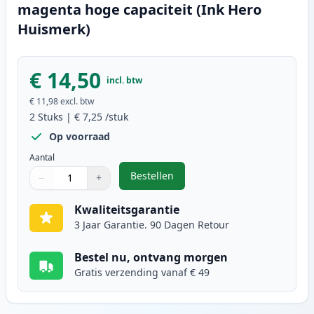
magenta hoge capaciteit (Ink Hero
Huismerk)
€ 14,50
incl. btw
€ 11,98
excl. btw
2
Stuks
|
€ 7,25
/stuk
Op voorraad
Aantal
Bestellen
−
+
,
2 stuks Canon CLI-551XL inktcart
Aantal
Gebruik de knoppen om aan te passen
Aantal
:
1
Kwaliteitsgarantie
3 Jaar Garantie. 90 Dagen Retour
Bestel nu, ontvang morgen
Gratis verzending vanaf € 49