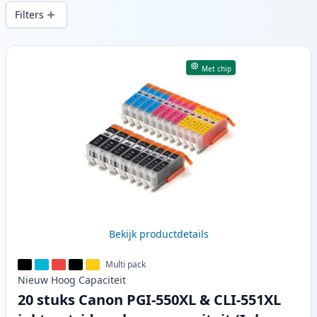
snelle levering vanuit lokale voorraad in .
Filters
Producten
Met chip
Bekijk productdetails
Multi pack
Nieuw
Hoog
Capaciteit
20 stuks Canon PGI-550XL & CLI-551XL