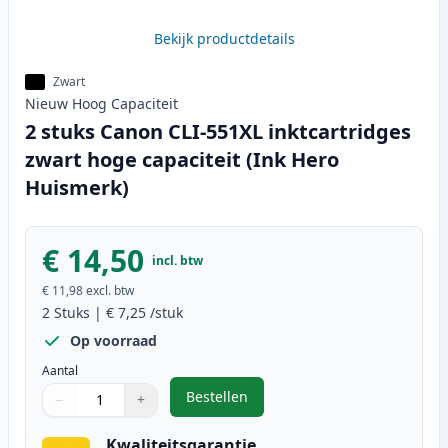
Bekijk productdetails
Zwart
Nieuw
Hoog
Capaciteit
2 stuks Canon CLI-551XL inktcartridges
zwart hoge capaciteit (Ink Hero
Huismerk)
€ 14,50
incl. btw
€ 11,98
excl. btw
2
Stuks
|
€ 7,25
/stuk
Op voorraad
Aantal
Bestellen
−
+
,
2 stuks Canon CLI-551XL inktcart
Aantal
Gebruik de knoppen om aan te passen
Aantal
:
1
Kwaliteitsgarantie