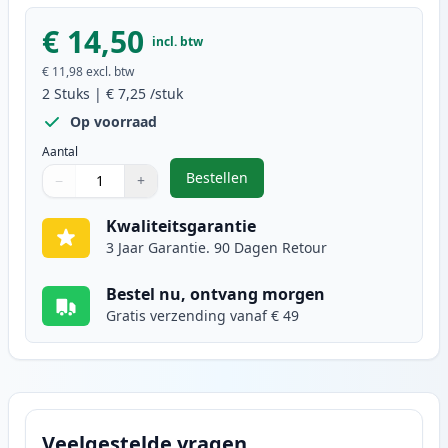
€ 14,50
incl. btw
€ 11,98
excl. btw
2
Stuks
|
€ 7,25
/stuk
Op voorraad
Aantal
Bestellen
−
+
,
2 stuks Canon CLI-551XL inktcart
Aantal
Gebruik de knoppen om aan te passen
Aantal
:
1
Kwaliteitsgarantie
3 Jaar Garantie. 90 Dagen Retour
Bestel nu, ontvang morgen
Gratis verzending vanaf € 49
Veelgestelde vragen