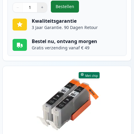
Bestellen
−
+
,
2 stuks Canon PGI-550XL inktcart
Aantal
Gebruik de knoppen om aan te passen
Aantal
:
1
Kwaliteitsgarantie
3 Jaar Garantie. 90 Dagen Retour
Bestel nu, ontvang morgen
Gratis verzending vanaf € 49
Met chip