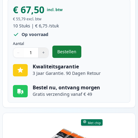
€ 67,50
incl. btw
€ 55,79
excl. btw
10
Stuks
|
€ 6,75
/stuk
Op voorraad
Aantal
Bestellen
−
+
,
10 stuks Canon PGI-550XL & CLI-5
Aantal
Gebruik de knoppen om aan te passen
Aantal
:
1
Kwaliteitsgarantie
3 Jaar Garantie. 90 Dagen Retour
Bestel nu, ontvang morgen
Gratis verzending vanaf € 49
Met chip