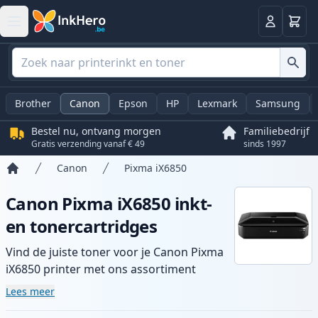
Winkel
Log in
Brother
Canon
Epson
HP
Lexmark
Samsung
Bestel nu, ontvang morgen
Familiebedrijf
Gratis verzending vanaf € 49
sinds 1997
Canon
Pixma iX6850
Home
Canon Pixma iX6850 inkt-
en tonercartridges
Vind de juiste toner voor je Canon Pixma
iX6850 printer met ons assortiment
compatibele en high-yield cartridges.
Lees meer
Geniet van consistente printkwaliteit en