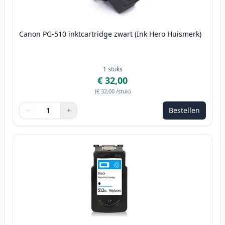
Canon PG-510 inktcartridge zwart (Ink Hero Huismerk)
1
stuks
€ 32,00
(
€ 32,00
/stuk
)
−
+
Bestellen
Aantal
Gebruik de knoppen om aan te passen
Aantal
:
1