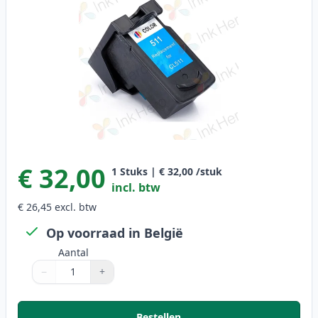
€ 32,00
1
Stuks
|
€ 32,00
/stuk
incl. btw
€ 26,45
excl. btw
Op voorraad in België
Aantal
−
+
Aantal
Gebruik de knoppen om aan te passen
Aantal
:
1
Bestellen