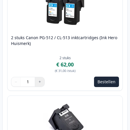
2 stuks Canon PG-512 / CL-513 inktcartridges (Ink Hero
Huismerk)
2
stuks
€ 62,00
(
€ 31,00
/stuk
)
−
+
Bestellen
Aantal
Gebruik de knoppen om aan te passen
Aantal
:
1