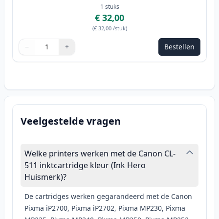
1
stuks
€ 32,00
(
€ 32,00
/stuk
)
−
+
Bestellen
Aantal
Gebruik de knoppen om aan te passen
Aantal
:
1
Veelgestelde vragen
Welke printers werken met de Canon CL-
511 inktcartridge kleur (Ink Hero
Huismerk)?
De cartridges werken gegarandeerd met de Canon
Pixma iP2700, Pixma iP2702, Pixma MP230, Pixma