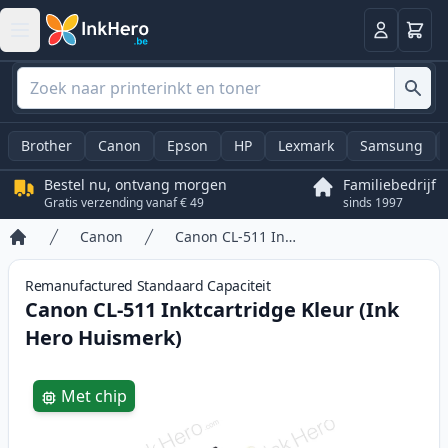
Winkel
Log in
Brother
Canon
Epson
HP
Lexmark
Samsung
Bestel nu, ontvang morgen
Familiebedrijf
Gratis verzending vanaf € 49
sinds 1997
Canon
Canon CL-511 Inktcartridge Kleur (Ink Hero Huismerk)
Home
Remanufactured
Standaard
Capaciteit
Canon CL-511 Inktcartridge Kleur (Ink
Hero Huismerk)
Product information
Met chip