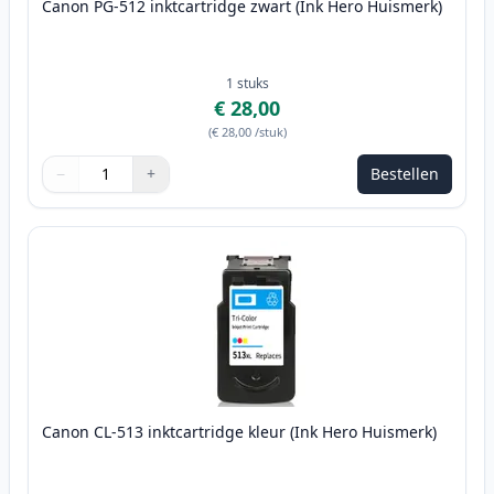
Canon PG-512 inktcartridge zwart (Ink Hero Huismerk)
1
stuks
€ 28,00
(
€ 28,00
/stuk
)
−
+
Bestellen
Aantal
Gebruik de knoppen om aan te passen
Aantal
:
1
Canon CL-513 inktcartridge kleur (Ink Hero Huismerk)