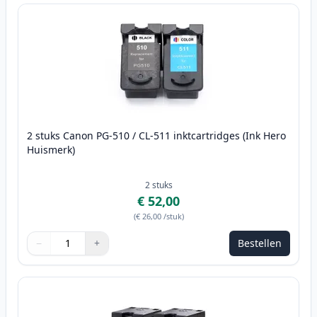
2 stuks Canon PG-510 / CL-511 inktcartridges (Ink Hero
Huismerk)
2
stuks
€ 52,00
(
€ 26,00
/stuk
)
−
+
Bestellen
Aantal
Gebruik de knoppen om aan te passen
Aantal
:
1