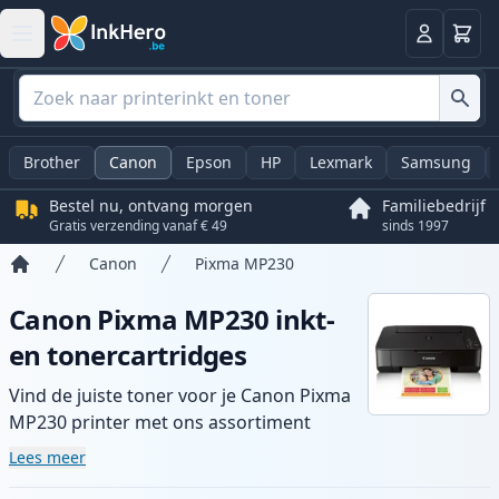
Winkel
Log in
Brother
Canon
Epson
HP
Lexmark
Samsung
Bestel nu, ontvang morgen
Familiebedrijf
Gratis verzending vanaf € 49
sinds 1997
Canon
Pixma MP230
Home
Canon Pixma MP230 inkt-
en tonercartridges
Vind de juiste toner voor je Canon Pixma
MP230 printer met ons assortiment
compatibele en high-yield cartridges.
Lees meer
Geniet van consistente printkwaliteit en