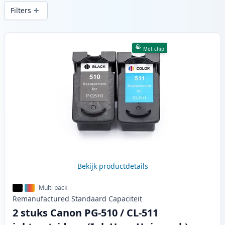
snelle levering vanuit lokale voorraad in .
Filters
Producten
Met chip
Bekijk productdetails
Multi pack
Remanufactured
Standaard
Capaciteit
2 stuks Canon PG-510 / CL-511