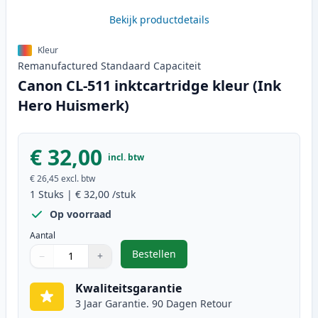
Bekijk productdetails
Kleur
Remanufactured
Standaard
Capaciteit
Canon CL-511 inktcartridge kleur (Ink
Hero Huismerk)
€ 32,00
incl. btw
€ 26,45
excl. btw
1
Stuks
|
€ 32,00
/stuk
Op voorraad
Aantal
Bestellen
−
+
,
Canon CL-511 inktcartridge kleur
Aantal
Gebruik de knoppen om aan te passen
Aantal
:
1
Kwaliteitsgarantie
3 Jaar Garantie. 90 Dagen Retour