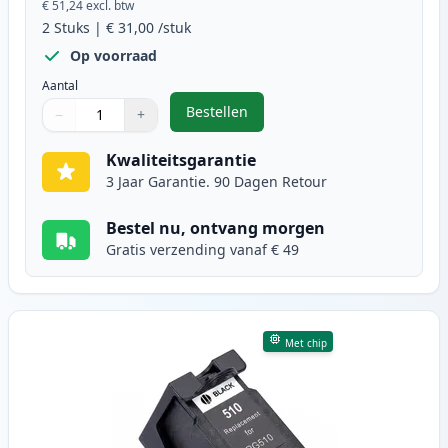
€ 51,24
excl. btw
2
Stuks
|
€ 31,00
/stuk
Op voorraad
Aantal
Bestellen
−
+
,
2 stuks Canon PG-512 / CL-513 in
Aantal
Gebruik de knoppen om aan te passen
Aantal
:
1
Kwaliteitsgarantie
3 Jaar Garantie. 90 Dagen Retour
Bestel nu, ontvang morgen
Gratis verzending vanaf € 49
Met chip