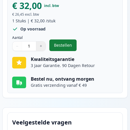
€ 32,00
incl. btw
€ 26,45
excl. btw
1
Stuks
|
€ 32,00
/stuk
Op voorraad
Aantal
Bestellen
−
+
,
Canon CL-513 inktcartridge kleur
Aantal
Gebruik de knoppen om aan te passen
Aantal
:
1
Kwaliteitsgarantie
3 Jaar Garantie. 90 Dagen Retour
Bestel nu, ontvang morgen
Gratis verzending vanaf € 49
Veelgestelde vragen