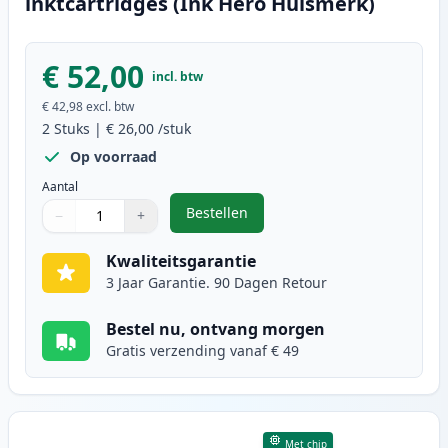
inktcartridges (Ink Hero Huismerk)
€ 52,00
incl. btw
€ 42,98
excl. btw
2
Stuks
|
€ 26,00
/stuk
Op voorraad
Aantal
Bestellen
−
+
,
2 stuks Canon PG-510 / CL-511 in
Aantal
Gebruik de knoppen om aan te passen
Aantal
:
1
Kwaliteitsgarantie
3 Jaar Garantie. 90 Dagen Retour
Bestel nu, ontvang morgen
Gratis verzending vanaf € 49
Met chip