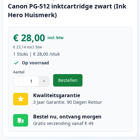
Canon PG-512 inktcartridge zwart (Ink
Hero Huismerk)
€ 28,00
incl. btw
€ 23,14
excl. btw
1
Stuks
|
€ 28,00
/stuk
Op voorraad
Aantal
Bestellen
−
+
,
Canon PG-512 inktcartridge zwart
Aantal
Gebruik de knoppen om aan te passen
Aantal
:
1
Kwaliteitsgarantie
3 Jaar Garantie. 90 Dagen Retour
Bestel nu, ontvang morgen
Gratis verzending vanaf € 49