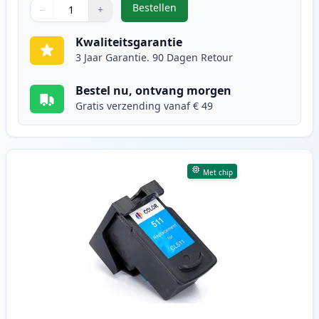
Bestellen
−
+
,
Canon PG-510 inktcartridge zwart
Aantal
Gebruik de knoppen om aan te passen
Aantal
:
1
Kwaliteitsgarantie
3 Jaar Garantie. 90 Dagen Retour
Bestel nu, ontvang morgen
Gratis verzending vanaf € 49
Met chip