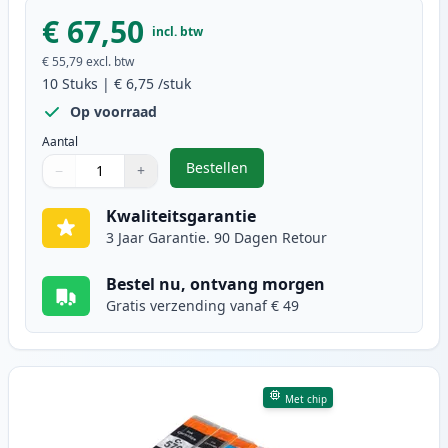
€ 67,50
incl. btw
€ 55,79
excl. btw
10
Stuks
|
€ 6,75
/stuk
Op voorraad
Aantal
Bestellen
−
+
,
10 stuks Canon PGI-570XL & CLI-5
Aantal
Gebruik de knoppen om aan te passen
Aantal
:
1
Kwaliteitsgarantie
3 Jaar Garantie. 90 Dagen Retour
Bestel nu, ontvang morgen
Gratis verzending vanaf € 49
Met chip