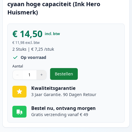
cyaan hoge capaciteit (Ink Hero
Huismerk)
€ 14,50
incl. btw
€ 11,98
excl. btw
2
Stuks
|
€ 7,25
/stuk
Op voorraad
Aantal
Bestellen
−
+
,
2 stuks Canon CLI-571XL inktcart
Aantal
Gebruik de knoppen om aan te passen
Aantal
:
1
Kwaliteitsgarantie
3 Jaar Garantie. 90 Dagen Retour
Bestel nu, ontvang morgen
Gratis verzending vanaf € 49