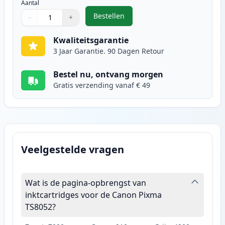
Aantal
Bestellen
−
+
,
2 stuks Canon CLI-571XL inktcartr
Aantal
Gebruik de knoppen om aan te passen
Aantal
:
1
Kwaliteitsgarantie
3 Jaar Garantie. 90 Dagen Retour
Bestel nu, ontvang morgen
Gratis verzending vanaf € 49
Veelgestelde vragen
Wat is de pagina-opbrengst van
inktcartridges voor de Canon Pixma
TS8052?