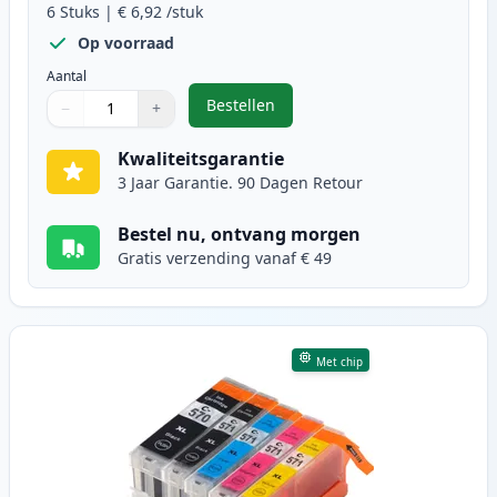
6
Stuks
|
€ 6,92
/stuk
Op voorraad
Aantal
Bestellen
−
+
,
6 stuks Canon PGI-570XL & CLI-57
Aantal
Gebruik de knoppen om aan te passen
Aantal
:
1
Kwaliteitsgarantie
3 Jaar Garantie. 90 Dagen Retour
Bestel nu, ontvang morgen
Gratis verzending vanaf € 49
Met chip