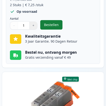
2
Stuks
|
€ 7,25
/stuk
Op voorraad
Aantal
Bestellen
−
+
,
2 stuks Canon CLI-571XL inktcart
Aantal
Gebruik de knoppen om aan te passen
Aantal
:
1
Kwaliteitsgarantie
3 Jaar Garantie. 90 Dagen Retour
Bestel nu, ontvang morgen
Gratis verzending vanaf € 49
Met chip