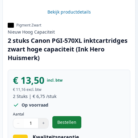
Bekijk productdetails
Pigment Zwart
Nieuw
Hoog
Capaciteit
2 stuks Canon PGI-570XL inktcartridges
zwart hoge capaciteit (Ink Hero
Huismerk)
€ 13,50
incl. btw
€ 11,16
excl. btw
2
Stuks
|
€ 6,75
/stuk
Op voorraad
Aantal
Bestellen
−
+
,
2 stuks Canon PGI-570XL inktcart
Aantal
Gebruik de knoppen om aan te passen
Aantal
:
1
Kwaliteitsgarantie