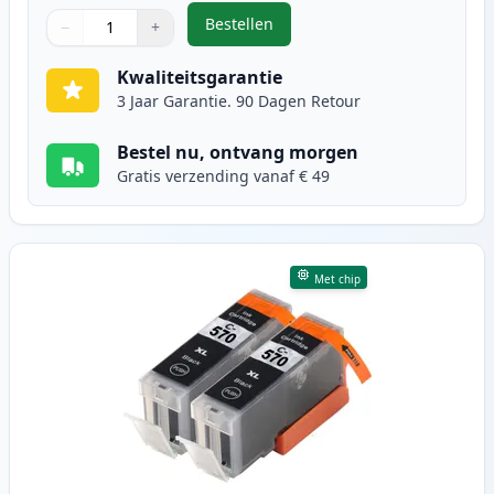
Bestellen
−
+
,
5 stuks Canon PGI-570XL & CLI-57
Aantal
Gebruik de knoppen om aan te passen
Aantal
:
1
Kwaliteitsgarantie
3 Jaar Garantie. 90 Dagen Retour
Bestel nu, ontvang morgen
Gratis verzending vanaf € 49
Met chip