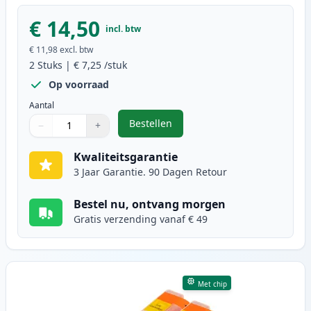
€ 14,50
incl. btw
€ 11,98
excl. btw
2
Stuks
|
€ 7,25
/stuk
Op voorraad
Aantal
Bestellen
−
+
,
2 stuks Canon CLI-571XL inktcart
Aantal
Gebruik de knoppen om aan te passen
Aantal
:
1
Kwaliteitsgarantie
3 Jaar Garantie. 90 Dagen Retour
Bestel nu, ontvang morgen
Gratis verzending vanaf € 49
Met chip