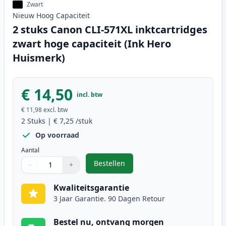
Zwart
Nieuw
Hoog
Capaciteit
2 stuks Canon CLI-571XL inktcartridges
zwart hoge capaciteit (Ink Hero
Huismerk)
€ 14,50
incl. btw
€ 11,98
excl. btw
2
Stuks
|
€ 7,25
/stuk
Op voorraad
Aantal
Bestellen
−
+
,
2 stuks Canon CLI-571XL inktcart
Aantal
Gebruik de knoppen om aan te passen
Aantal
:
1
Kwaliteitsgarantie
3 Jaar Garantie. 90 Dagen Retour
Bestel nu, ontvang morgen