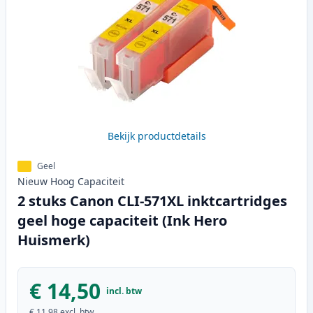
Bekijk productdetails
Geel
Nieuw
Hoog
Capaciteit
2 stuks Canon CLI-571XL inktcartridges
geel hoge capaciteit (Ink Hero
Huismerk)
€ 14,50
incl. btw
€ 11,98
excl. btw