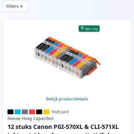
snelle levering vanuit lokale voorraad in .
Filters
Producten
Met chip
Bekijk productdetails
Multi pack
Nieuw
Hoog
Capaciteit
12 stuks Canon PGI-570XL & CLI-571XL