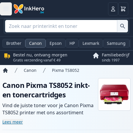
Winkel
Log in
Brother
Canon
Epson
HP
Lexmark
Samsung
Bestel nu, ontvang morgen
Familiebedrijf
Gratis verzending vanaf € 49
sinds 1997
Canon
Pixma TS8052
Home
Canon Pixma TS8052 inkt-
en tonercartridges
Vind de juiste toner voor je Canon Pixma
TS8052 printer met ons assortiment
compatibele en high-yield cartridges.
Lees meer
Geniet van consistente printkwaliteit en