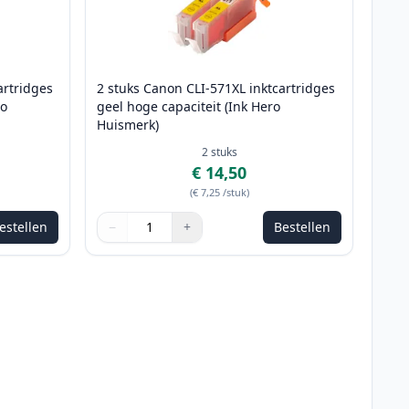
artridges
2 stuks Canon CLI-571XL inktcartridges
ro
geel hoge capaciteit (Ink Hero
Huismerk)
2
stuks
€ 14,50
(
€ 7,25
/stuk
)
estellen
−
+
Bestellen
e passen
Aantal
Gebruik de knoppen om aan te passen
Aantal
:
1