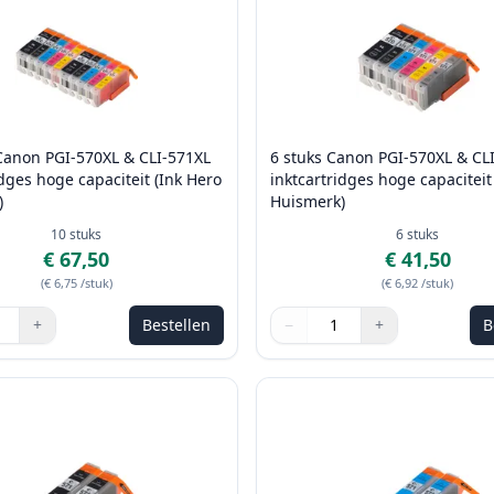
Canon PGI-570XL & CLI-571XL
6 stuks Canon PGI-570XL & CL
idges hoge capaciteit (Ink Hero
inktcartridges hoge capaciteit
)
Huismerk)
10
stuks
6
stuks
€ 67,50
€ 41,50
(
€ 6,75
/stuk
)
(
€ 6,92
/stuk
)
+
Bestellen
−
+
B
de knoppen om aan te passen
Aantal
Gebruik de knoppen om aan t
Aantal
:
1