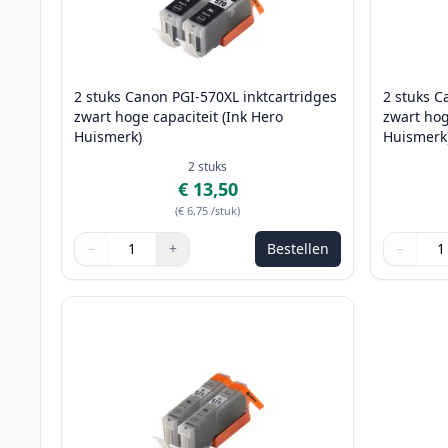
2 stuks Canon PGI-570XL inktcartridges
2 stuks C
zwart hoge capaciteit (Ink Hero
zwart hog
Huismerk)
Huismerk
2
stuks
€ 13,50
(
€ 6,75
/stuk
)
−
+
Bestellen
−
Aantal
Gebruik de knoppen om aan te passen
Aantal
:
1
Aantal
Gebruik 
Aantal
:
1