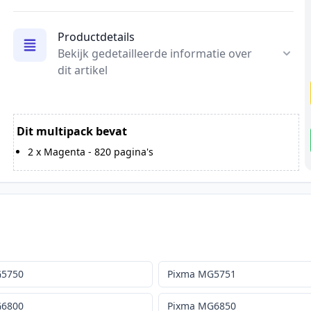
Productdetails
Bekijk gedetailleerde informatie over
dit artikel
Dit multipack bevat
2
x
Magenta
-
820
pagina's
G5750
Pixma MG5751
G6800
Pixma MG6850