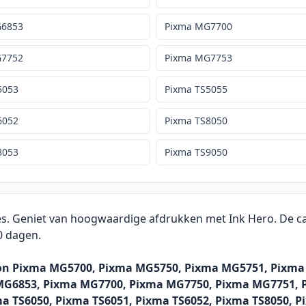
G6853
Pixma MG7700
G7752
Pixma MG7753
5053
Pixma TS5055
6052
Pixma TS8050
8053
Pixma TS9050
es. Geniet van hoogwaardige afdrukken met Ink Hero. De car
0 dagen.
non Pixma MG5700, Pixma MG5750, Pixma MG5751, Pixm
G6853, Pixma MG7700, Pixma MG7750, Pixma MG7751, P
ma TS6050, Pixma TS6051, Pixma TS6052, Pixma TS8050, P