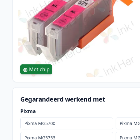
Met chip
Gegarandeerd werkend met
Pixma
Pixma MG5700
Pixma M
Pixma MG5753
Pixma M