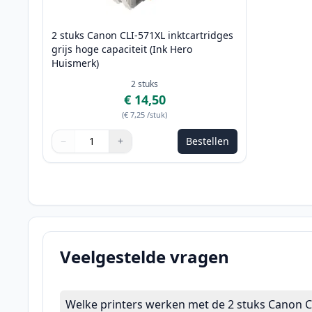
2 stuks Canon CLI-571XL inktcartridges
grijs hoge capaciteit (Ink Hero
Huismerk)
2
stuks
€ 14,50
(
€ 7,25
/stuk
)
−
+
Bestellen
Aantal
Gebruik de knoppen om aan te passen
Aantal
:
1
Veelgestelde vragen
Welke printers werken met de 2 stuks Canon C