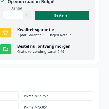
Op voorraad in België
Aantal
−
+
,
2 stuks Canon CLI-571
Bestellen
Aantal
Gebruik de knoppen om aan te passen
Aantal
:
1
Kwaliteitsgarantie
3 Jaar Garantie. 90 Dagen Retour
Bestel nu, ontvang morgen
Gratis verzending vanaf € 49
Pixma MG5752
Pixma MG6851