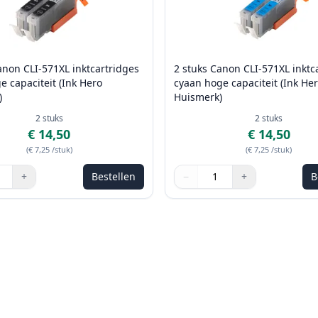
anon CLI-571XL inktcartridges
2 stuks Canon CLI-571XL inktc
e capaciteit (Ink Hero
cyaan hoge capaciteit (Ink He
)
Huismerk)
2
stuks
2
stuks
€ 14,50
€ 14,50
(
€ 7,25
/stuk
)
(
€ 7,25
/stuk
)
+
Bestellen
−
+
B
de knoppen om aan te passen
Aantal
Gebruik de knoppen om aan t
Aantal
:
1