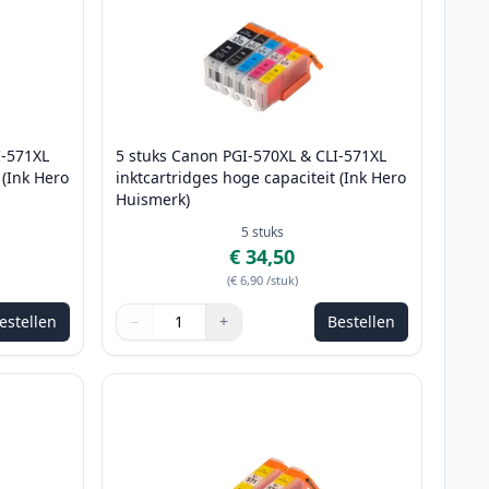
I-571XL
5 stuks Canon PGI-570XL & CLI-571XL
 (Ink Hero
inktcartridges hoge capaciteit (Ink Hero
Huismerk)
5
stuks
€ 34,50
(
€ 6,90
/stuk
)
estellen
−
+
Bestellen
e passen
Aantal
Gebruik de knoppen om aan te passen
Aantal
:
1