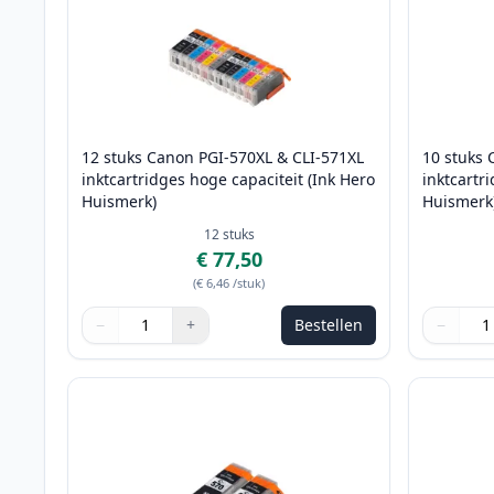
12 stuks Canon PGI-570XL & CLI-571XL
10 stuks 
inktcartridges hoge capaciteit (Ink Hero
inktcartr
Huismerk)
Huismerk
12
stuks
€ 77,50
(
€ 6,46
/stuk
)
−
+
Bestellen
−
Aantal
Gebruik de knoppen om aan te passen
Aantal
:
1
Aantal
Gebruik 
Aantal
:
1