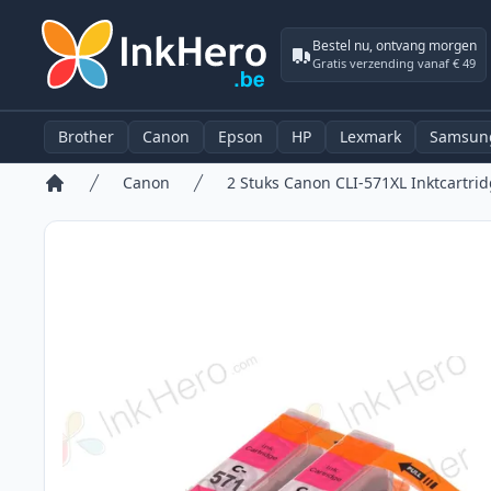
Bestel nu, ontvang morgen
Gratis verzending vanaf € 49
Brother
Canon
Epson
HP
Lexmark
Samsun
Canon
Home