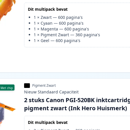
Dit multipack bevat
1
×
Zwart
—
600
pagina's
1
×
Cyaan
—
600
pagina's
1
×
Magenta
—
600
pagina's
1
×
Pigment Zwart
—
360
pagina's
1
×
Geel
—
600
pagina's
Pigment Zwart
Met chip
Nieuw
Standaard
Capaciteit
2 stuks Canon PGI-520BK inktcartrid
pigment zwart (Ink Hero Huismerk)
Dit multipack bevat