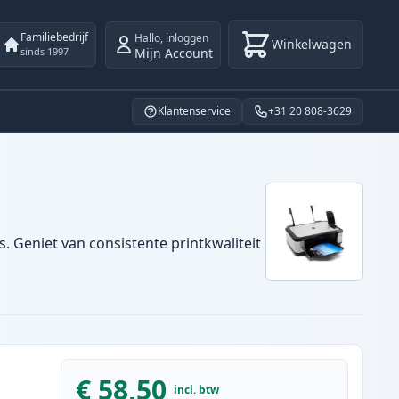
Familiebedrijf
Hallo
,
inloggen
Winkelwagen
Mijn Account
sinds 1997
Klantenservice
+31 20 808-3629
. Geniet van consistente printkwaliteit
€ 58,50
incl. btw