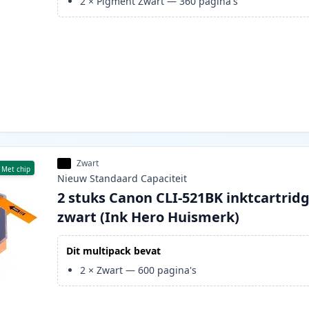
2
×
Pigment Zwart
—
360
pagina's
Zwart
Met chip
Nieuw
Standaard
Capaciteit
2 stuks Canon CLI-521BK inktcartrid
zwart (Ink Hero Huismerk)
Dit multipack bevat
2
×
Zwart
—
600
pagina's