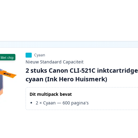
Cyaan
Met chip
Nieuw
Standaard
Capaciteit
2 stuks Canon CLI-521C inktcartridg
cyaan (Ink Hero Huismerk)
Dit multipack bevat
2
×
Cyaan
—
600
pagina's