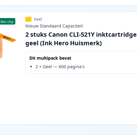
Geel
Met chip
Nieuw
Standaard
Capaciteit
2 stuks Canon CLI-521Y inktcartridge
geel (Ink Hero Huismerk)
Dit multipack bevat
2
×
Geel
—
600
pagina's