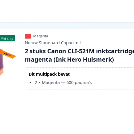
Magenta
Met chip
Nieuw
Standaard
Capaciteit
2 stuks Canon CLI-521M inktcartridg
magenta (Ink Hero Huismerk)
Dit multipack bevat
2
×
Magenta
—
600
pagina's