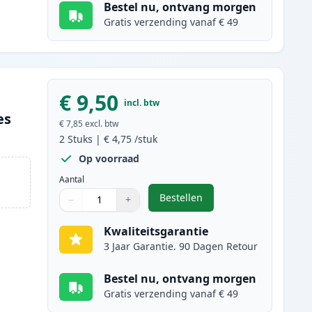
Bestel nu, ontvang morgen
Gratis verzending vanaf € 49
€ 9,50
incl. btw
es
€ 7,85
excl. btw
2
Stuks
|
€ 4,75
/stuk
Op voorraad
Aantal
Bestellen
−
+
,
2 stuks Canon CLI-521M in
Aantal
Gebruik de knoppen om aan te passen
Aantal
:
1
Kwaliteitsgarantie
3 Jaar Garantie. 90 Dagen Retour
Bestel nu, ontvang morgen
Gratis verzending vanaf € 49