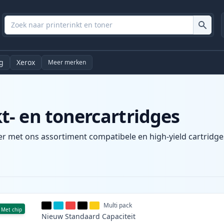
g
Xerox
Meer merken
- en tonercartridges
r met ons assortiment compatibele en high-yield cartridges
Multi pack
Met chip
Nieuw
Standaard
Capaciteit