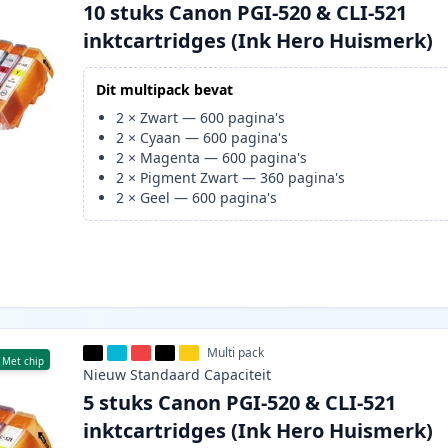
10 stuks Canon PGI-520 & CLI-521
inktcartridges (Ink Hero Huismerk)
Dit multipack bevat
2
×
Zwart
—
600
pagina's
2
×
Cyaan
—
600
pagina's
2
×
Magenta
—
600
pagina's
2
×
Pigment Zwart
—
360
pagina's
2
×
Geel
—
600
pagina's
Multi pack
Met chip
Nieuw
Standaard
Capaciteit
5 stuks Canon PGI-520 & CLI-521
inktcartridges (Ink Hero Huismerk)