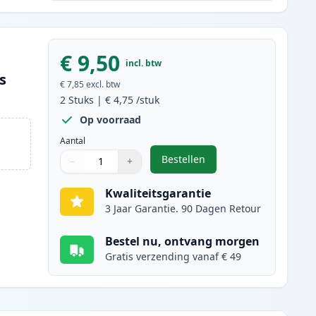
€ 9,50
incl. btw
s
€ 7,85
excl. btw
2
Stuks
|
€ 4,75
/stuk
Op voorraad
Aantal
Bestellen
−
+
,
2 stuks Canon CLI-521Y ink
Aantal
Gebruik de knoppen om aan te passen
Aantal
:
1
Kwaliteitsgarantie
3 Jaar Garantie. 90 Dagen Retour
Bestel nu, ontvang morgen
Gratis verzending vanaf € 49