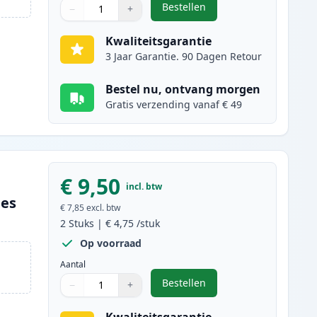
Bestellen
−
+
,
2 stuks Canon PGI-520BK i
Aantal
Gebruik de knoppen om aan te passen
Aantal
:
1
Kwaliteitsgarantie
3 Jaar Garantie. 90 Dagen Retour
Bestel nu, ontvang morgen
Gratis verzending vanaf € 49
€ 9,50
incl. btw
ges
€ 7,85
excl. btw
2
Stuks
|
€ 4,75
/stuk
Op voorraad
Aantal
Bestellen
−
+
,
2 stuks Canon CLI-521BK in
Aantal
Gebruik de knoppen om aan te passen
Aantal
:
1