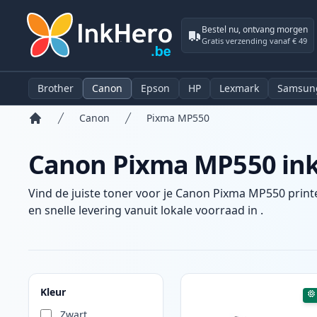
Bestel nu, ontvang morgen
Gratis verzending vanaf € 49
Brother
Canon
Epson
HP
Lexmark
Samsun
Canon
Pixma MP550
Home
Canon Pixma MP550 inkt
Vind de juiste toner voor je Canon Pixma MP550 printe
en snelle levering vanuit lokale voorraad in .
Producten
Kleur
Zwart