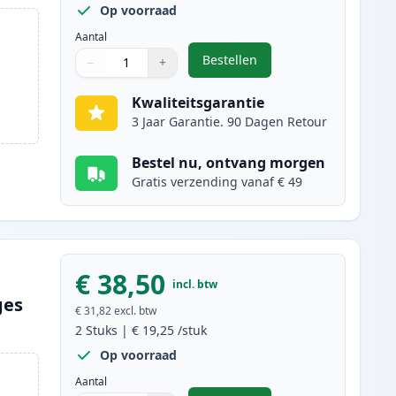
Op voorraad
Aantal
Bestellen
−
+
,
5 stuks Canon PGI-520 & CL
Aantal
Gebruik de knoppen om aan te passen
Aantal
:
1
Kwaliteitsgarantie
3 Jaar Garantie. 90 Dagen Retour
Bestel nu, ontvang morgen
Gratis verzending vanaf € 49
€ 38,50
incl. btw
ges
€ 31,82
excl. btw
2
Stuks
|
€ 19,25
/stuk
Op voorraad
Aantal