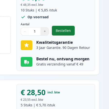
€ 48,35
excl. btw
10
Stuks
|
€ 5,85
/stuk
Op voorraad
Aantal
Bestellen
−
+
,
10 stuks Canon PGI-520 & C
Aantal
Gebruik de knoppen om aan te passen
Aantal
:
1
Kwaliteitsgarantie
3 Jaar Garantie. 90 Dagen Retour
Bestel nu, ontvang morgen
Gratis verzending vanaf € 49
€ 28,50
incl. btw
€ 23,55
excl. btw
5
Stuks
|
€ 5,70
/stuk