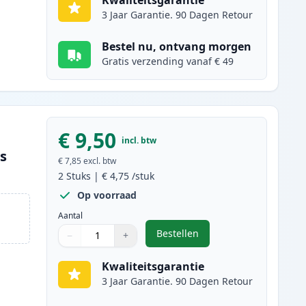
Kwaliteitsgarantie
3 Jaar Garantie. 90 Dagen Retour
Bestel nu, ontvang morgen
Gratis verzending vanaf € 49
€ 9,50
incl. btw
es
€ 7,85
excl. btw
2
Stuks
|
€ 4,75
/stuk
Op voorraad
Aantal
Bestellen
−
+
,
2 stuks Canon CLI-521C ink
Aantal
Gebruik de knoppen om aan te passen
Aantal
:
1
Kwaliteitsgarantie
3 Jaar Garantie. 90 Dagen Retour