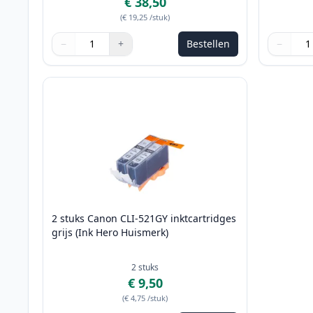
€ 38,50
(
€ 19,25
/stuk
)
−
+
Bestellen
−
Aantal
Gebruik de knoppen om aan te passen
Aantal
:
1
Aantal
Gebruik 
Aantal
:
1
2 stuks Canon CLI-521GY inktcartridges
grijs (Ink Hero Huismerk)
2
stuks
€ 9,50
(
€ 4,75
/stuk
)