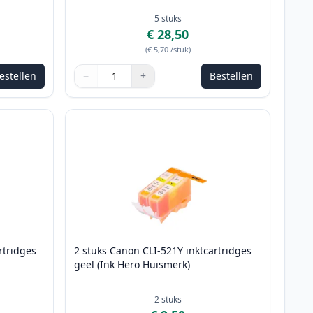
5
stuks
€ 28,50
(
€ 5,70
/stuk
)
estellen
−
+
Bestellen
e passen
Aantal
Gebruik de knoppen om aan te passen
Aantal
:
1
rtridges
2 stuks Canon CLI-521Y inktcartridges
geel (Ink Hero Huismerk)
2
stuks