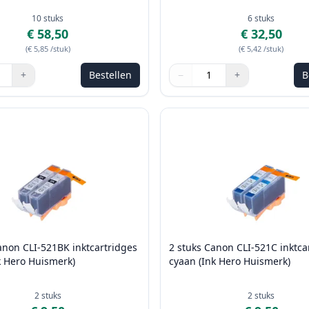
10
stuks
6
stuks
€ 58,50
€ 32,50
(
€ 5,85
/stuk
)
(
€ 5,42
/stuk
)
+
Bestellen
−
+
B
de knoppen om aan te passen
Aantal
Gebruik de knoppen om aan t
Aantal
:
1
anon CLI-521BK inktcartridges
2 stuks Canon CLI-521C inktca
k Hero Huismerk)
cyaan (Ink Hero Huismerk)
2
stuks
2
stuks