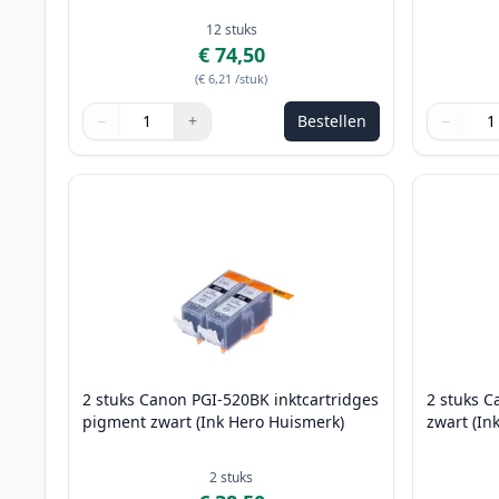
12
stuks
€ 74,50
(
€ 6,21
/stuk
)
−
+
Bestellen
−
Aantal
Gebruik de knoppen om aan te passen
Aantal
:
1
Aantal
Gebruik 
Aantal
:
1
2 stuks Canon PGI-520BK inktcartridges
2 stuks C
pigment zwart (Ink Hero Huismerk)
zwart (In
2
stuks