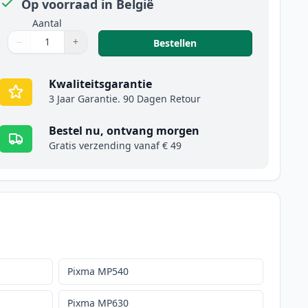
Op voorraad in België
Aantal
−
+
,
2 stuks Canon CLI-52
Bestellen
Aantal
Gebruik de knoppen om aan te passen
Aantal
:
1
Kwaliteitsgarantie
3 Jaar Garantie. 90 Dagen Retour
Bestel nu, ontvang morgen
Gratis verzending vanaf € 49
Pixma MP540
Pixma MP630