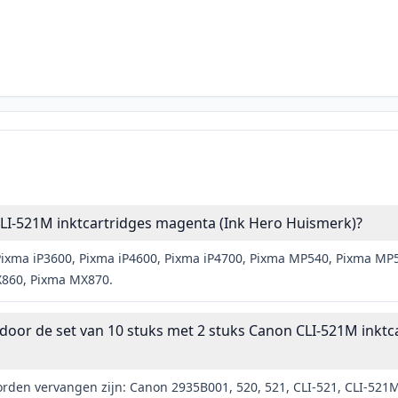
LI-521M inktcartridges magenta (Ink Hero Huismerk)?
ixma iP3600, Pixma iP4600, Pixma iP4700, Pixma MP540, Pixma M
860, Pixma MX870.
r de set van 10 stuks met 2 stuks Canon CLI-521M inktc
den vervangen zijn: Canon 2935B001, 520, 521, CLI-521, CLI-521M