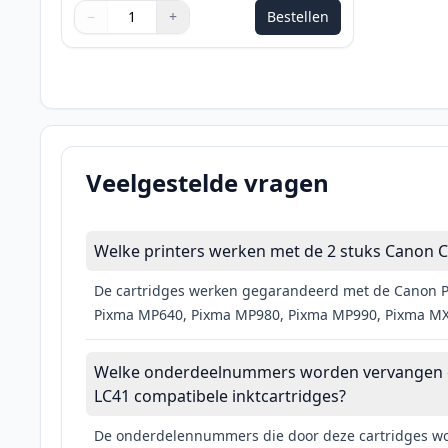
−
+
Bestellen
Aantal
Gebruik de knoppen om aan te passen
Aantal
:
1
Veelgestelde vragen
Welke printers werken met de 2 stuks Canon C
De cartridges werken gegarandeerd met de Canon P
Pixma MP640, Pixma MP980, Pixma MP990, Pixma MX
Welke onderdeelnummers worden vervangen doo
LC41 compatibele inktcartridges?
De onderdelennummers die door deze cartridges wor