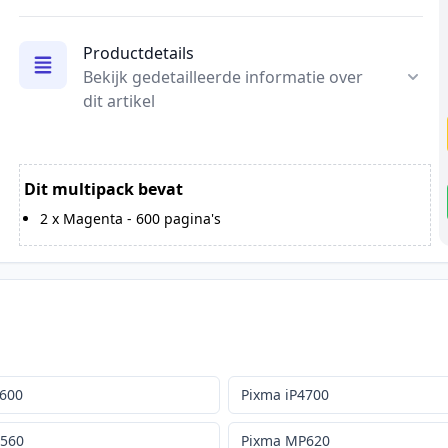
Productdetails
Bekijk gedetailleerde informatie over
dit artikel
Dit multipack bevat
2
x
Magenta
-
600
pagina's
4600
Pixma iP4700
P560
Pixma MP620