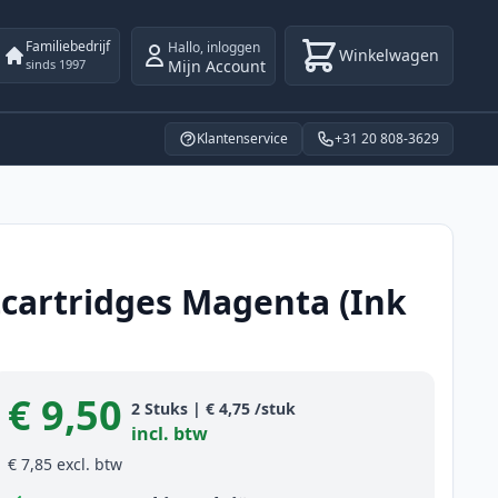
Familiebedrijf
Hallo
,
inloggen
Winkelwagen
Mijn Account
sinds 1997
Klantenservice
+31 20 808-3629
tcartridges Magenta (Ink
€ 9,50
Product information
2
Stuks
|
€ 4,75
/stuk
incl. btw
€ 7,85
excl. btw