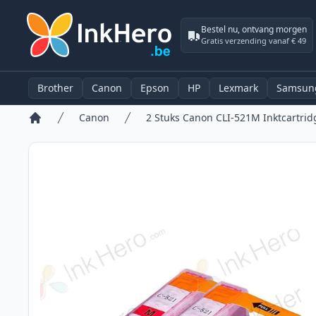
Bestel nu, ontvang morgen
Gratis verzending vanaf € 49
Brother
Canon
Epson
HP
Lexmark
Samsun
Canon
Home