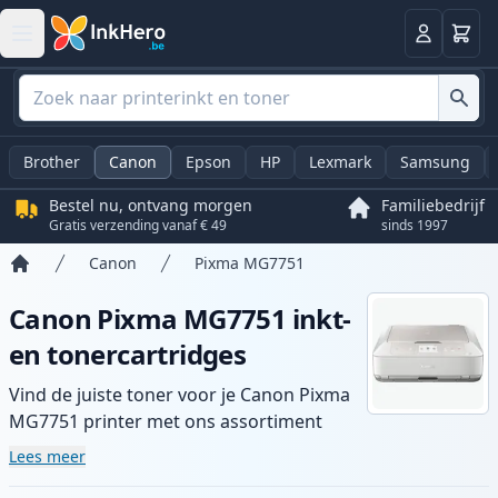
Winkel
Log in
Brother
Canon
Epson
HP
Lexmark
Samsung
Bestel nu, ontvang morgen
Familiebedrijf
Gratis verzending vanaf € 49
sinds 1997
Canon
Pixma MG7751
Home
Canon Pixma MG7751 inkt-
en tonercartridges
Vind de juiste toner voor je Canon Pixma
MG7751 printer met ons assortiment
compatibele en high-yield cartridges.
Lees meer
Geniet van consistente printkwaliteit en