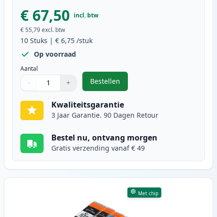
€ 67,50
incl. btw
€ 55,79
excl. btw
10
Stuks
|
€ 6,75
/stuk
Op voorraad
Aantal
Bestellen
−
+
,
10 stuks Canon PGI-570XL & CLI-5
Aantal
Gebruik de knoppen om aan te passen
Aantal
:
1
Kwaliteitsgarantie
3 Jaar Garantie. 90 Dagen Retour
Bestel nu, ontvang morgen
Gratis verzending vanaf € 49
Met chip