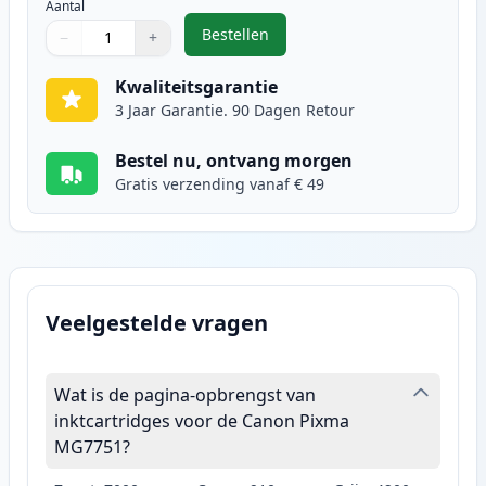
Aantal
Bestellen
−
+
,
2 stuks Canon CLI-571XL inktcartr
Aantal
Gebruik de knoppen om aan te passen
Aantal
:
1
Kwaliteitsgarantie
3 Jaar Garantie. 90 Dagen Retour
Bestel nu, ontvang morgen
Gratis verzending vanaf € 49
Veelgestelde vragen
Wat is de pagina-opbrengst van
inktcartridges voor de Canon Pixma
MG7751?