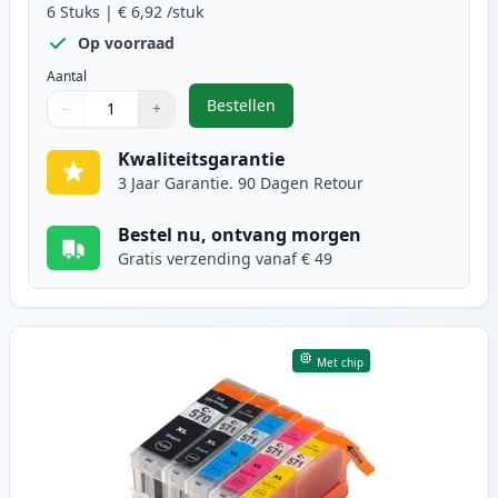
6
Stuks
|
€ 6,92
/stuk
Op voorraad
Aantal
Bestellen
−
+
,
6 stuks Canon PGI-570XL & CLI-57
Aantal
Gebruik de knoppen om aan te passen
Aantal
:
1
Kwaliteitsgarantie
3 Jaar Garantie. 90 Dagen Retour
Bestel nu, ontvang morgen
Gratis verzending vanaf € 49
Met chip