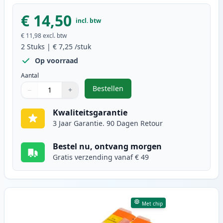
€ 14,50
incl. btw
€ 11,98
excl. btw
2
Stuks
|
€ 7,25
/stuk
Op voorraad
Aantal
Bestellen
−
+
,
2 stuks Canon CLI-571XL inktcart
Aantal
Gebruik de knoppen om aan te passen
Aantal
:
1
Kwaliteitsgarantie
3 Jaar Garantie. 90 Dagen Retour
Bestel nu, ontvang morgen
Gratis verzending vanaf € 49
Met chip