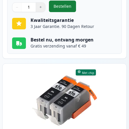
Bestellen
−
+
,
5 stuks Canon PGI-570XL & CLI-57
Aantal
Gebruik de knoppen om aan te passen
Aantal
:
1
Kwaliteitsgarantie
3 Jaar Garantie. 90 Dagen Retour
Bestel nu, ontvang morgen
Gratis verzending vanaf € 49
Met chip