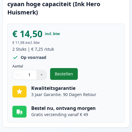
cyaan hoge capaciteit (Ink Hero
Huismerk)
€ 14,50
incl. btw
€ 11,98
excl. btw
2
Stuks
|
€ 7,25
/stuk
Op voorraad
Aantal
Bestellen
−
+
,
2 stuks Canon CLI-571XL inktcart
Aantal
Gebruik de knoppen om aan te passen
Aantal
:
1
Kwaliteitsgarantie
3 Jaar Garantie. 90 Dagen Retour
Bestel nu, ontvang morgen
Gratis verzending vanaf € 49