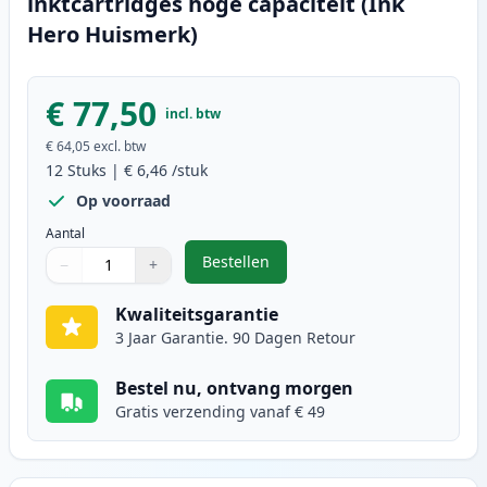
inktcartridges hoge capaciteit (Ink
Hero Huismerk)
€ 77,50
incl. btw
€ 64,05
excl. btw
12
Stuks
|
€ 6,46
/stuk
Op voorraad
Aantal
Bestellen
−
+
,
12 stuks Canon PGI-570XL & CLI-5
Aantal
Gebruik de knoppen om aan te passen
Aantal
:
1
Kwaliteitsgarantie
3 Jaar Garantie. 90 Dagen Retour
Bestel nu, ontvang morgen
Gratis verzending vanaf € 49