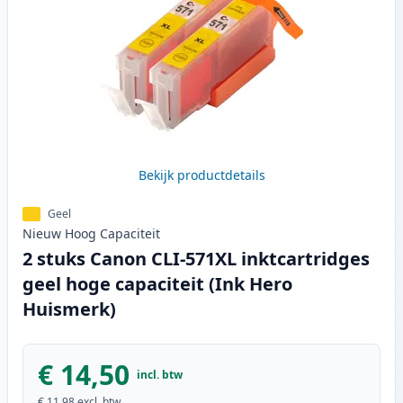
Bekijk productdetails
Geel
Nieuw
Hoog
Capaciteit
2 stuks Canon CLI-571XL inktcartridges
geel hoge capaciteit (Ink Hero
Huismerk)
€ 14,50
incl. btw
€ 11,98
excl. btw