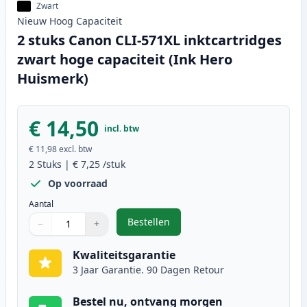
Zwart
Nieuw
Hoog
Capaciteit
2 stuks Canon CLI-571XL inktcartridges
zwart hoge capaciteit (Ink Hero
Huismerk)
€ 14,50
incl. btw
€ 11,98
excl. btw
2
Stuks
|
€ 7,25
/stuk
Op voorraad
Aantal
Bestellen
−
+
,
2 stuks Canon CLI-571XL inktcart
Aantal
Gebruik de knoppen om aan te passen
Aantal
:
1
Kwaliteitsgarantie
3 Jaar Garantie. 90 Dagen Retour
Bestel nu, ontvang morgen