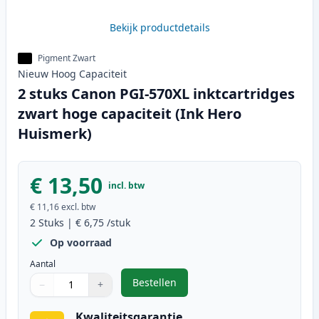
Bekijk productdetails
Pigment Zwart
Nieuw
Hoog
Capaciteit
2 stuks Canon PGI-570XL inktcartridges
zwart hoge capaciteit (Ink Hero
Huismerk)
€ 13,50
incl. btw
€ 11,16
excl. btw
2
Stuks
|
€ 6,75
/stuk
Op voorraad
Aantal
Bestellen
−
+
,
2 stuks Canon PGI-570XL inktcart
Aantal
Gebruik de knoppen om aan te passen
Aantal
:
1
Kwaliteitsgarantie