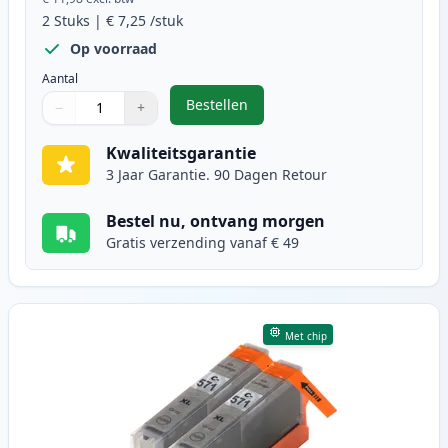
2
Stuks
|
€ 7,25
/stuk
Op voorraad
Aantal
Bestellen
−
+
,
2 stuks Canon CLI-571XL inktcart
Aantal
Gebruik de knoppen om aan te passen
Aantal
:
1
Kwaliteitsgarantie
3 Jaar Garantie. 90 Dagen Retour
Bestel nu, ontvang morgen
Gratis verzending vanaf € 49
Met chip