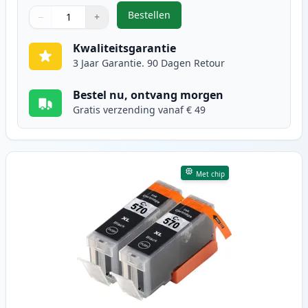
Bestellen
−
+
,
5 stuks Canon PGI-570XL & CLI-57
Aantal
Gebruik de knoppen om aan te passen
Aantal
:
1
Kwaliteitsgarantie
3 Jaar Garantie. 90 Dagen Retour
Bestel nu, ontvang morgen
Gratis verzending vanaf € 49
Met chip