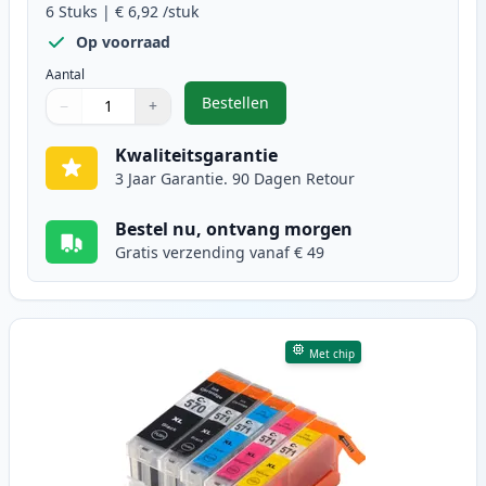
6
Stuks
|
€ 6,92
/stuk
Op voorraad
Aantal
Bestellen
−
+
,
6 stuks Canon PGI-570XL & CLI-57
Aantal
Gebruik de knoppen om aan te passen
Aantal
:
1
Kwaliteitsgarantie
3 Jaar Garantie. 90 Dagen Retour
Bestel nu, ontvang morgen
Gratis verzending vanaf € 49
Met chip