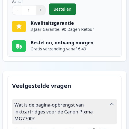
Aantal
Bestellen
−
+
,
2 stuks Canon CLI-571XL inktcartr
Aantal
Gebruik de knoppen om aan te passen
Aantal
:
1
Kwaliteitsgarantie
3 Jaar Garantie. 90 Dagen Retour
Bestel nu, ontvang morgen
Gratis verzending vanaf € 49
Veelgestelde vragen
Wat is de pagina-opbrengst van
inktcartridges voor de Canon Pixma
MG7700?