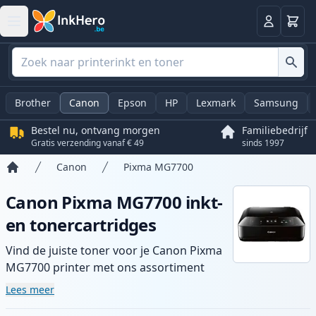
Winkel
Log in
Brother
Canon
Epson
HP
Lexmark
Samsung
Bestel nu, ontvang morgen
Familiebedrijf
Gratis verzending vanaf € 49
sinds 1997
Canon
Pixma MG7700
Home
Canon Pixma MG7700 inkt-
en tonercartridges
Vind de juiste toner voor je Canon Pixma
MG7700 printer met ons assortiment
compatibele en high-yield cartridges.
Lees meer
Geniet van consistente printkwaliteit en