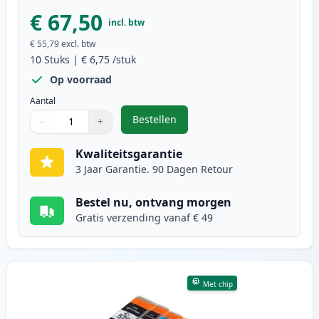
€ 67,50
incl. btw
€ 55,79
excl. btw
10
Stuks
|
€ 6,75
/stuk
Op voorraad
Aantal
Bestellen
−
+
,
10 stuks Canon PGI-570XL & CLI-5
Aantal
Gebruik de knoppen om aan te passen
Aantal
:
1
Kwaliteitsgarantie
3 Jaar Garantie. 90 Dagen Retour
Bestel nu, ontvang morgen
Gratis verzending vanaf € 49
Met chip