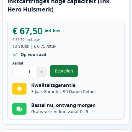
inktcartridges hoge capaciteit (Ink
Hero Huismerk)
€ 67,50
incl. btw
€ 55,79
excl. btw
10
Stuks
|
€ 6,75
/stuk
Op voorraad
Aantal
Bestellen
−
+
,
10 stuks Canon PGI-570XL & CLI-5
Aantal
Gebruik de knoppen om aan te passen
Aantal
:
1
Kwaliteitsgarantie
3 Jaar Garantie. 90 Dagen Retour
Bestel nu, ontvang morgen
Gratis verzending vanaf € 49