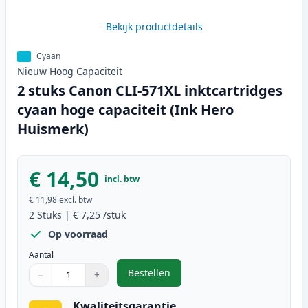
Bekijk productdetails
Cyaan
Nieuw
Hoog
Capaciteit
2 stuks Canon CLI-571XL inktcartridges
cyaan hoge capaciteit (Ink Hero
Huismerk)
€ 14,50
incl. btw
€ 11,98
excl. btw
2
Stuks
|
€ 7,25
/stuk
Op voorraad
Aantal
Bestellen
−
+
,
2 stuks Canon CLI-571XL inktcart
Aantal
Gebruik de knoppen om aan te passen
Aantal
:
1
Kwaliteitsgarantie