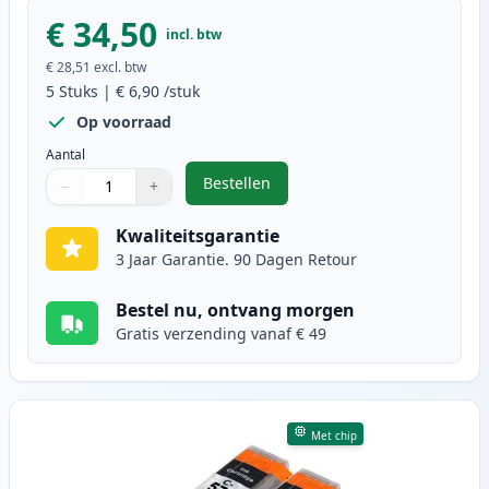
€ 34,50
incl. btw
€ 28,51
excl. btw
5
Stuks
|
€ 6,90
/stuk
Op voorraad
Aantal
Bestellen
−
+
,
5 stuks Canon PGI-570XL & CLI-57
Aantal
Gebruik de knoppen om aan te passen
Aantal
:
1
Kwaliteitsgarantie
3 Jaar Garantie. 90 Dagen Retour
Bestel nu, ontvang morgen
Gratis verzending vanaf € 49
Met chip