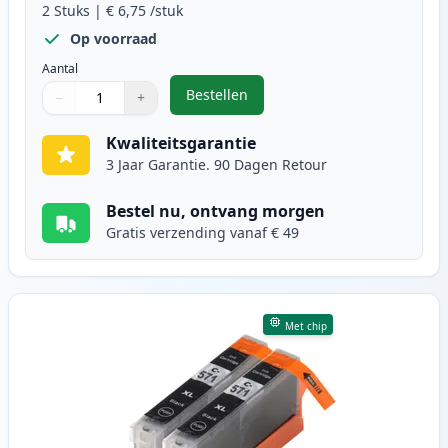
2
Stuks
|
€ 6,75
/stuk
Op voorraad
Aantal
Bestellen
−
+
,
2 stuks Canon PGI-570XL inktcart
Aantal
Gebruik de knoppen om aan te passen
Aantal
:
1
Kwaliteitsgarantie
3 Jaar Garantie. 90 Dagen Retour
Bestel nu, ontvang morgen
Gratis verzending vanaf € 49
Met chip