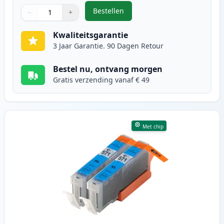
Bestellen
−
+
,
2 stuks Canon CLI-571XL inktcart
Aantal
Gebruik de knoppen om aan te passen
Aantal
:
1
Kwaliteitsgarantie
3 Jaar Garantie. 90 Dagen Retour
Bestel nu, ontvang morgen
Gratis verzending vanaf € 49
Met chip