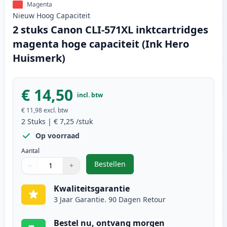
Magenta
Nieuw
Hoog
Capaciteit
2 stuks Canon CLI-571XL inktcartridges
magenta hoge capaciteit (Ink Hero
Huismerk)
€ 14,50
incl. btw
€ 11,98
excl. btw
2
Stuks
|
€ 7,25
/stuk
Op voorraad
Aantal
Bestellen
−
+
,
2 stuks Canon CLI-571XL inktcart
Aantal
Gebruik de knoppen om aan te passen
Aantal
:
1
Kwaliteitsgarantie
3 Jaar Garantie. 90 Dagen Retour
Bestel nu, ontvang morgen