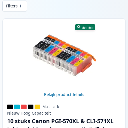
snelle levering vanuit lokale voorraad in .
Filters
Producten
Met chip
Bekijk productdetails
Multi pack
Nieuw
Hoog
Capaciteit
10 stuks Canon PGI-570XL & CLI-571XL