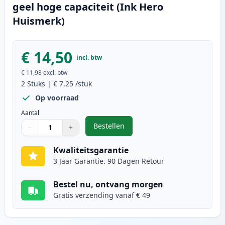
geel hoge capaciteit (Ink Hero
Huismerk)
€ 14,50
incl. btw
€ 11,98
excl. btw
2
Stuks
|
€ 7,25
/stuk
Op voorraad
Aantal
Bestellen
−
+
,
2 stuks Canon CLI-571XL inktcart
Aantal
Gebruik de knoppen om aan te passen
Aantal
:
1
Kwaliteitsgarantie
3 Jaar Garantie. 90 Dagen Retour
Bestel nu, ontvang morgen
Gratis verzending vanaf € 49