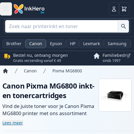
Winkel
Log in
Brother
Canon
Epson
HP
Lexmark
Samsung
Bestel nu, ontvang morgen
Familiebedrijf
Gratis verzending vanaf € 49
sinds 1997
Canon
Pixma MG6800
Home
Canon Pixma MG6800 inkt-
en tonercartridges
Vind de juiste toner voor je Canon Pixma
MG6800 printer met ons assortiment
compatibele en high-yield cartridges.
Lees meer
Geniet van consistente printkwaliteit en