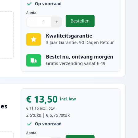
Op voorraad
Aantal
Bestellen
−
+
,
5 stuks Canon PGI-570XL & 
Aantal
Gebruik de knoppen om aan te passen
Aantal
:
1
Kwaliteitsgarantie
3 Jaar Garantie. 90 Dagen Retour
Bestel nu, ontvang morgen
Gratis verzending vanaf € 49
€ 13,50
incl. btw
ges
€ 11,16
excl. btw
2
Stuks
|
€ 6,75
/stuk
Op voorraad
Aantal