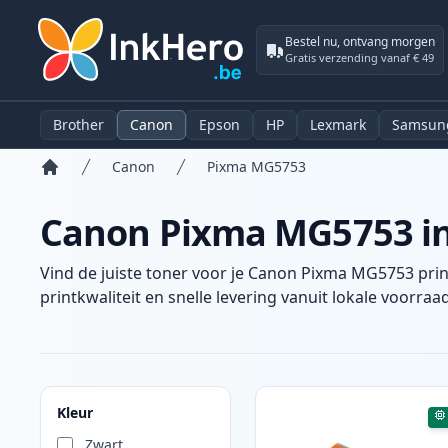
Bestel nu, ontvang morgen
Gratis verzending vanaf € 49
Brother
Canon
Epson
HP
Lexmark
Samsun
Canon
Pixma MG5753
Home
Canon Pixma MG5753 ink
Vind de juiste toner voor je Canon Pixma MG5753 prin
printkwaliteit en snelle levering vanuit lokale voorraad
Producten
Kleur
Zwart