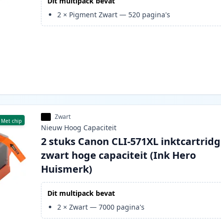
Dit multipack bevat
2
×
Pigment Zwart
—
520
pagina's
Zwart
Met chip
Nieuw
Hoog
Capaciteit
2 stuks Canon CLI-571XL inktcartrid
zwart hoge capaciteit (Ink Hero
Huismerk)
Dit multipack bevat
2
×
Zwart
—
7000
pagina's