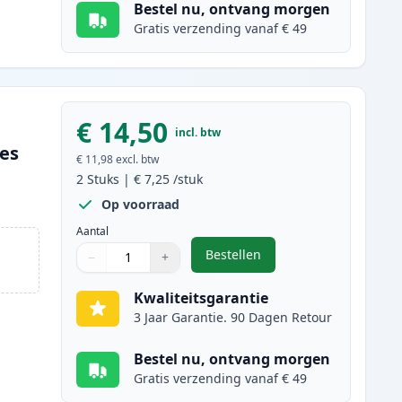
Bestel nu, ontvang morgen
Gratis verzending vanaf € 49
€ 14,50
incl. btw
ges
€ 11,98
excl. btw
2
Stuks
|
€ 7,25
/stuk
Op voorraad
Aantal
Bestellen
−
+
,
2 stuks Canon CLI-571XL in
Aantal
Gebruik de knoppen om aan te passen
Aantal
:
1
Kwaliteitsgarantie
3 Jaar Garantie. 90 Dagen Retour
Bestel nu, ontvang morgen
Gratis verzending vanaf € 49