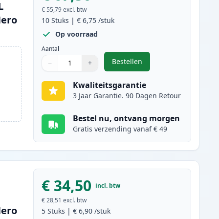
L
€ 55,79
excl. btw
Hero
10
Stuks
|
€ 6,75
/stuk
Op voorraad
Aantal
Bestellen
−
+
,
10 stuks Canon PGI-570XL &
Aantal
Gebruik de knoppen om aan te passen
Aantal
:
1
Kwaliteitsgarantie
3 Jaar Garantie. 90 Dagen Retour
Bestel nu, ontvang morgen
Gratis verzending vanaf € 49
€ 34,50
incl. btw
€ 28,51
excl. btw
Hero
5
Stuks
|
€ 6,90
/stuk