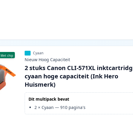
Cyaan
Met chip
Nieuw
Hoog
Capaciteit
2 stuks Canon CLI-571XL inktcartrid
cyaan hoge capaciteit (Ink Hero
Huismerk)
Dit multipack bevat
2
×
Cyaan
—
910
pagina's