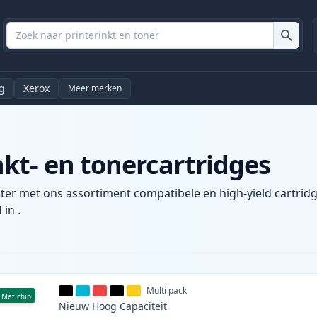
g
Xerox
Meer merken
t- en tonercartridges
ter met ons assortiment compatibele en high-yield cartridg
 in .
Multi pack
Met chip
Nieuw
Hoog
Capaciteit