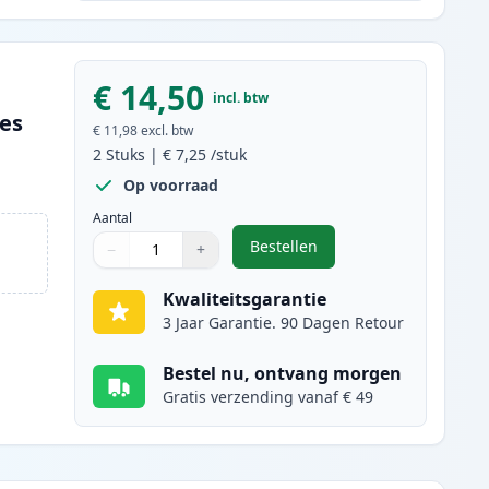
€ 14,50
incl. btw
ges
€ 11,98
excl. btw
2
Stuks
|
€ 7,25
/stuk
Op voorraad
Aantal
Bestellen
−
+
,
2 stuks Canon CLI-571XL in
Aantal
Gebruik de knoppen om aan te passen
Aantal
:
1
Kwaliteitsgarantie
3 Jaar Garantie. 90 Dagen Retour
Bestel nu, ontvang morgen
Gratis verzending vanaf € 49