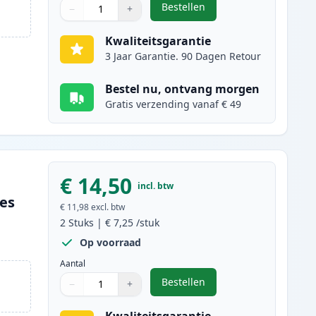
Bestellen
−
+
,
2 stuks Canon PGI-570XL in
Aantal
Gebruik de knoppen om aan te passen
Aantal
:
1
Kwaliteitsgarantie
3 Jaar Garantie. 90 Dagen Retour
Bestel nu, ontvang morgen
Gratis verzending vanaf € 49
€ 14,50
incl. btw
ges
€ 11,98
excl. btw
2
Stuks
|
€ 7,25
/stuk
Op voorraad
Aantal
Bestellen
−
+
,
2 stuks Canon CLI-571XL in
Aantal
Gebruik de knoppen om aan te passen
Aantal
:
1