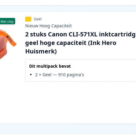
Geel
Met chip
Nieuw
Hoog
Capaciteit
2 stuks Canon CLI-571XL inktcartrid
geel hoge capaciteit (Ink Hero
Huismerk)
Dit multipack bevat
2
×
Geel
—
910
pagina's