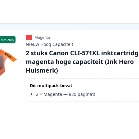
Magenta
Met chip
Nieuw
Hoog
Capaciteit
2 stuks Canon CLI-571XL inktcartrid
magenta hoge capaciteit (Ink Hero
Huismerk)
Dit multipack bevat
2
×
Magenta
—
820
pagina's