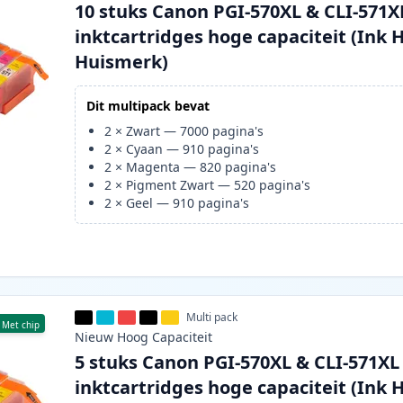
10 stuks Canon PGI-570XL & CLI-571X
inktcartridges hoge capaciteit (Ink 
Huismerk)
Dit multipack bevat
2
×
Zwart
—
7000
pagina's
2
×
Cyaan
—
910
pagina's
2
×
Magenta
—
820
pagina's
2
×
Pigment Zwart
—
520
pagina's
2
×
Geel
—
910
pagina's
Multi pack
Met chip
Nieuw
Hoog
Capaciteit
5 stuks Canon PGI-570XL & CLI-571XL
inktcartridges hoge capaciteit (Ink 