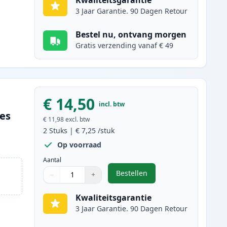
Kwaliteitsgarantie
3 Jaar Garantie. 90 Dagen Retour
Bestel nu, ontvang morgen
Gratis verzending vanaf € 49
€ 14,50
incl. btw
ges
€ 11,98
excl. btw
2
Stuks
|
€ 7,25
/stuk
Op voorraad
Aantal
Bestellen
−
+
,
2 stuks Canon CLI-571XL in
Aantal
Gebruik de knoppen om aan te passen
Aantal
:
1
Kwaliteitsgarantie
3 Jaar Garantie. 90 Dagen Retour