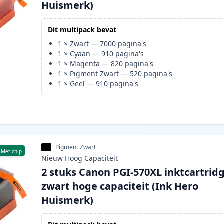
Huismerk)
Dit multipack bevat
1
×
Zwart
—
7000
pagina's
1
×
Cyaan
—
910
pagina's
1
×
Magenta
—
820
pagina's
1
×
Pigment Zwart
—
520
pagina's
1
×
Geel
—
910
pagina's
Pigment Zwart
Met chip
Nieuw
Hoog
Capaciteit
2 stuks Canon PGI-570XL inktcartrid
zwart hoge capaciteit (Ink Hero
Huismerk)