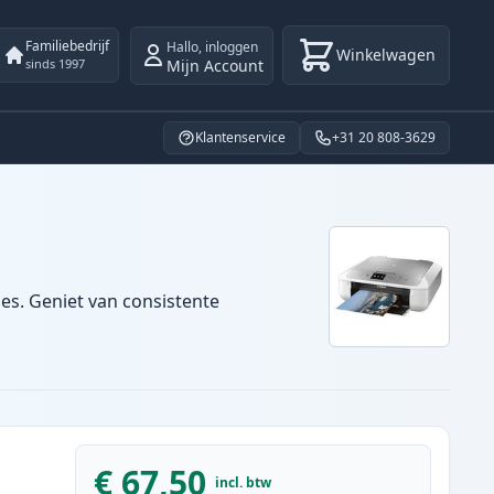
Familiebedrijf
Hallo
,
inloggen
Winkelwagen
Mijn Account
sinds 1997
Klantenservice
+31 20 808-3629
es. Geniet van consistente
€ 67,50
incl. btw