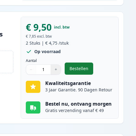
€ 9,50
incl. btw
s
€ 7,85
excl. btw
2
Stuks
|
€ 4,75
/stuk
Op voorraad
Aantal
Bestellen
−
+
,
2 stuks Canon CLI-521Y ink
Aantal
Gebruik de knoppen om aan te passen
Aantal
:
1
Kwaliteitsgarantie
3 Jaar Garantie. 90 Dagen Retour
Bestel nu, ontvang morgen
Gratis verzending vanaf € 49