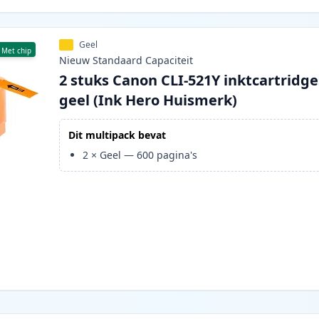
Geel
Met chip
Nieuw
Standaard
Capaciteit
2 stuks Canon CLI-521Y inktcartridge
geel (Ink Hero Huismerk)
Dit multipack bevat
2
×
Geel
—
600
pagina's