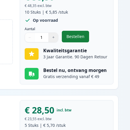
€ 48,35
excl. btw
10
Stuks
|
€ 5,85
/stuk
Op voorraad
Aantal
Bestellen
−
+
,
10 stuks Canon PGI-520 & C
Aantal
Gebruik de knoppen om aan te passen
Aantal
:
1
Kwaliteitsgarantie
3 Jaar Garantie. 90 Dagen Retour
Bestel nu, ontvang morgen
Gratis verzending vanaf € 49
€ 28,50
incl. btw
€ 23,55
excl. btw
5
Stuks
|
€ 5,70
/stuk