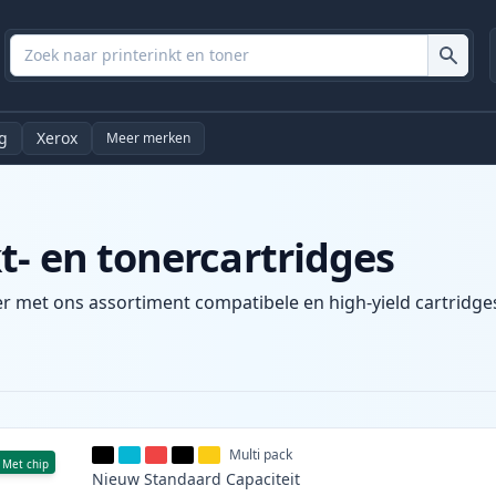
g
Xerox
Meer merken
t- en tonercartridges
er met ons assortiment compatibele en high-yield cartridges
Multi pack
Met chip
Nieuw
Standaard
Capaciteit