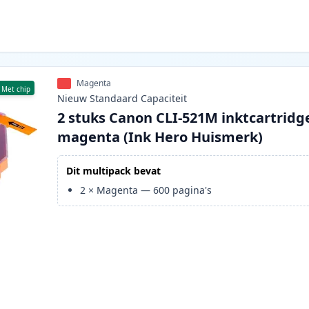
Magenta
Met chip
Nieuw
Standaard
Capaciteit
2 stuks Canon CLI-521M inktcartridg
magenta (Ink Hero Huismerk)
Dit multipack bevat
2
×
Magenta
—
600
pagina's