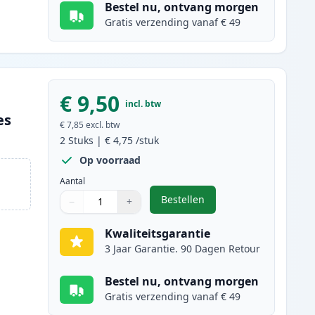
Bestel nu, ontvang morgen
Gratis verzending vanaf € 49
€ 9,50
incl. btw
es
€ 7,85
excl. btw
2
Stuks
|
€ 4,75
/stuk
Op voorraad
Aantal
Bestellen
−
+
,
2 stuks Canon CLI-521M in
Aantal
Gebruik de knoppen om aan te passen
Aantal
:
1
Kwaliteitsgarantie
3 Jaar Garantie. 90 Dagen Retour
Bestel nu, ontvang morgen
Gratis verzending vanaf € 49