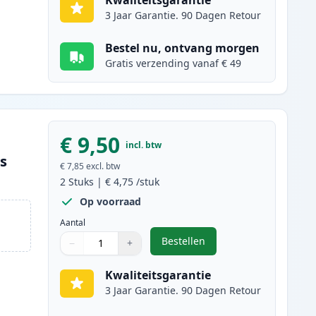
Kwaliteitsgarantie
3 Jaar Garantie. 90 Dagen Retour
Bestel nu, ontvang morgen
Gratis verzending vanaf € 49
€ 9,50
incl. btw
es
€ 7,85
excl. btw
2
Stuks
|
€ 4,75
/stuk
Op voorraad
Aantal
Bestellen
−
+
,
2 stuks Canon CLI-521C ink
Aantal
Gebruik de knoppen om aan te passen
Aantal
:
1
Kwaliteitsgarantie
3 Jaar Garantie. 90 Dagen Retour