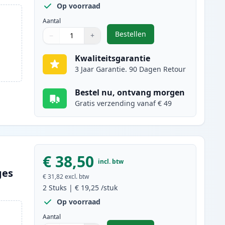
Op voorraad
Aantal
Bestellen
−
+
,
5 stuks Canon PGI-520 & CL
Aantal
Gebruik de knoppen om aan te passen
Aantal
:
1
Kwaliteitsgarantie
3 Jaar Garantie. 90 Dagen Retour
Bestel nu, ontvang morgen
Gratis verzending vanaf € 49
€ 38,50
incl. btw
ges
€ 31,82
excl. btw
2
Stuks
|
€ 19,25
/stuk
Op voorraad
Aantal