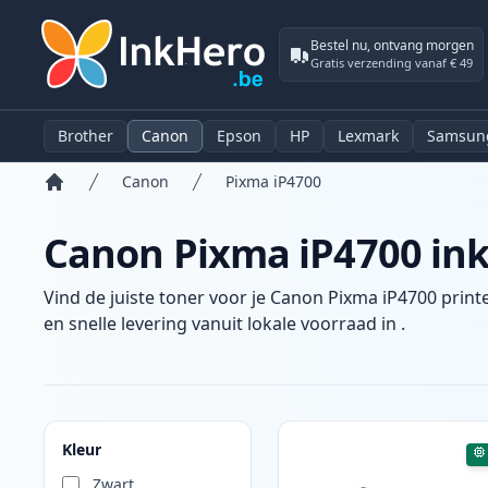
Bestel nu, ontvang morgen
Gratis verzending vanaf € 49
Brother
Canon
Epson
HP
Lexmark
Samsun
Canon
Pixma iP4700
Home
Canon Pixma iP4700 ink
Vind de juiste toner voor je Canon Pixma iP4700 print
en snelle levering vanuit lokale voorraad in .
Producten
Kleur
Zwart