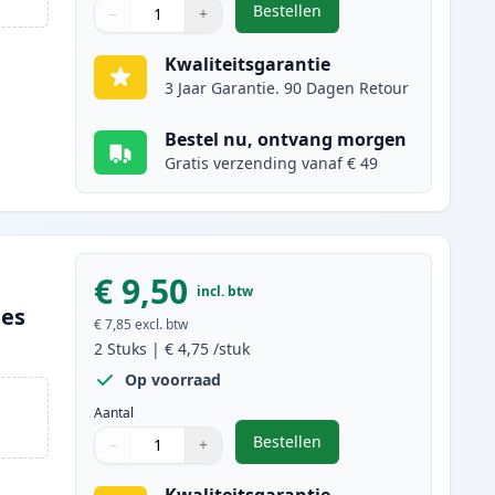
Bestellen
−
+
,
2 stuks Canon PGI-520BK i
Aantal
Gebruik de knoppen om aan te passen
Aantal
:
1
Kwaliteitsgarantie
3 Jaar Garantie. 90 Dagen Retour
Bestel nu, ontvang morgen
Gratis verzending vanaf € 49
€ 9,50
incl. btw
ges
€ 7,85
excl. btw
2
Stuks
|
€ 4,75
/stuk
Op voorraad
Aantal
Bestellen
−
+
,
2 stuks Canon CLI-521BK in
Aantal
Gebruik de knoppen om aan te passen
Aantal
:
1