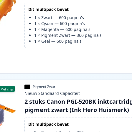
Dit multipack bevat
1
×
Zwart
—
600
pagina's
1
×
Cyaan
—
600
pagina's
1
×
Magenta
—
600
pagina's
1
×
Pigment Zwart
—
360
pagina's
1
×
Geel
—
600
pagina's
Pigment Zwart
Met chip
Nieuw
Standaard
Capaciteit
2 stuks Canon PGI-520BK inktcartrid
pigment zwart (Ink Hero Huismerk)
Dit multipack bevat