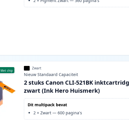
2
×
Pigment Zwart
—
360
pagina's
Zwart
Met chip
Nieuw
Standaard
Capaciteit
2 stuks Canon CLI-521BK inktcartrid
zwart (Ink Hero Huismerk)
Dit multipack bevat
2
×
Zwart
—
600
pagina's