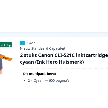
Cyaan
Met chip
Nieuw
Standaard
Capaciteit
2 stuks Canon CLI-521C inktcartridg
cyaan (Ink Hero Huismerk)
Dit multipack bevat
2
×
Cyaan
—
600
pagina's