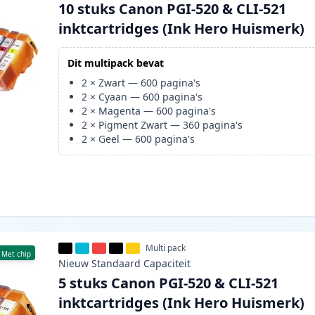
10 stuks Canon PGI-520 & CLI-521
inktcartridges (Ink Hero Huismerk)
Dit multipack bevat
2
×
Zwart
—
600
pagina's
2
×
Cyaan
—
600
pagina's
2
×
Magenta
—
600
pagina's
2
×
Pigment Zwart
—
360
pagina's
2
×
Geel
—
600
pagina's
Multi pack
Met chip
Nieuw
Standaard
Capaciteit
5 stuks Canon PGI-520 & CLI-521
inktcartridges (Ink Hero Huismerk)