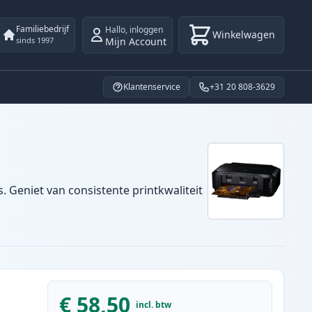
Familiebedrijf
Hallo
,
inloggen
Winkelwagen
Mijn Account
sinds 1997
Klantenservice
+31 20 808-3629
. Geniet van consistente printkwaliteit
€ 58,50
incl. btw