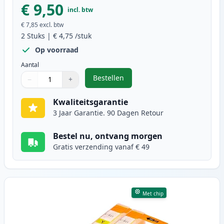
€ 9,50
incl. btw
€ 7,85
excl. btw
2
Stuks
|
€ 4,75
/stuk
Op voorraad
Aantal
Bestellen
−
+
,
2 stuks Canon CLI-521M inktcart
Aantal
Gebruik de knoppen om aan te passen
Aantal
:
1
Kwaliteitsgarantie
3 Jaar Garantie. 90 Dagen Retour
Bestel nu, ontvang morgen
Gratis verzending vanaf € 49
Met chip