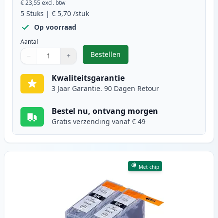
€ 23,55
excl. btw
5
Stuks
|
€ 5,70
/stuk
Op voorraad
Aantal
Bestellen
−
+
,
5 stuks Canon PGI-520 & CLI-521 
Aantal
Gebruik de knoppen om aan te passen
Aantal
:
1
Kwaliteitsgarantie
3 Jaar Garantie. 90 Dagen Retour
Bestel nu, ontvang morgen
Gratis verzending vanaf € 49
Met chip