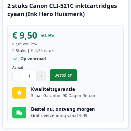
2 stuks Canon CLI-521C inktcartridges
cyaan (Ink Hero Huismerk)
€ 9,50
incl. btw
€ 7,85
excl. btw
2
Stuks
|
€ 4,75
/stuk
Op voorraad
Aantal
Bestellen
−
+
,
2 stuks Canon CLI-521C inktcartr
Aantal
Gebruik de knoppen om aan te passen
Aantal
:
1
Kwaliteitsgarantie
3 Jaar Garantie. 90 Dagen Retour
Bestel nu, ontvang morgen
Gratis verzending vanaf € 49