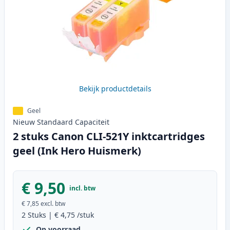
Bekijk productdetails
Geel
Nieuw
Standaard
Capaciteit
2 stuks Canon CLI-521Y inktcartridges
geel (Ink Hero Huismerk)
€ 9,50
incl. btw
€ 7,85
excl. btw
2
Stuks
|
€ 4,75
/stuk
Op voorraad