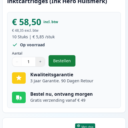
inktcartridges (Ink Hero Huismerk)
€ 58,50
incl. btw
€ 48,35
excl. btw
10
Stuks
|
€ 5,85
/stuk
Op voorraad
Aantal
Bestellen
−
+
,
10 stuks Canon PGI-520 & CLI-521
Aantal
Gebruik de knoppen om aan te passen
Aantal
:
1
Kwaliteitsgarantie
3 Jaar Garantie. 90 Dagen Retour
Bestel nu, ontvang morgen
Gratis verzending vanaf € 49
Met chip