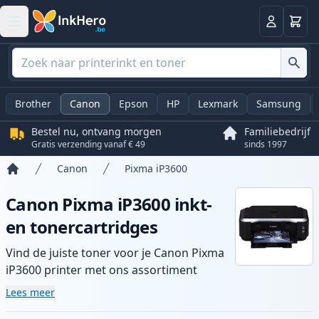
Winkel
Log in
Brother
Canon
Epson
HP
Lexmark
Samsung
Bestel nu, ontvang morgen
Familiebedrijf
Gratis verzending vanaf € 49
sinds 1997
Canon
Pixma iP3600
Home
Canon Pixma iP3600 inkt-
en tonercartridges
Vind de juiste toner voor je Canon Pixma
iP3600 printer met ons assortiment
compatibele en high-yield cartridges.
Lees meer
Geniet van consistente printkwaliteit en