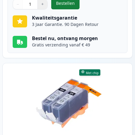
Bestellen
−
+
,
2 stuks Canon PGI-520BK inktcart
Aantal
Gebruik de knoppen om aan te passen
Aantal
:
1
Kwaliteitsgarantie
3 Jaar Garantie. 90 Dagen Retour
Bestel nu, ontvang morgen
Gratis verzending vanaf € 49
Met chip