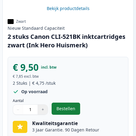
Bekijk productdetails
Zwart
Nieuw
Standaard
Capaciteit
2 stuks Canon CLI-521BK inktcartridges
zwart (Ink Hero Huismerk)
€ 9,50
incl. btw
€ 7,85
excl. btw
2
Stuks
|
€ 4,75
/stuk
Op voorraad
Aantal
Bestellen
−
+
,
2 stuks Canon CLI-521BK inktcart
Aantal
Gebruik de knoppen om aan te passen
Aantal
:
1
Kwaliteitsgarantie
3 Jaar Garantie. 90 Dagen Retour