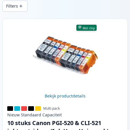
snelle levering vanuit lokale voorraad in .
Filters
Producten
Met chip
Bekijk productdetails
Multi pack
Nieuw
Standaard
Capaciteit
10 stuks Canon PGI-520 & CLI-521