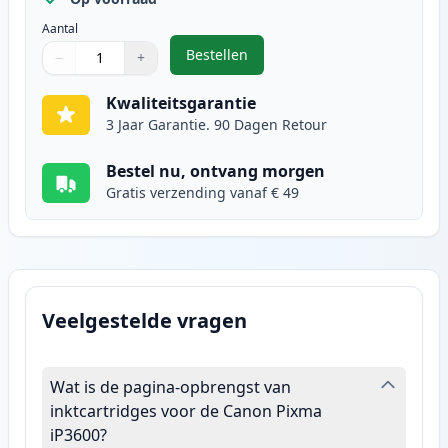
Aantal
Bestellen
−
+
,
2 stuks Canon CLI-521Y inktcartr
Aantal
Gebruik de knoppen om aan te passen
Aantal
:
1
Kwaliteitsgarantie
3 Jaar Garantie. 90 Dagen Retour
Bestel nu, ontvang morgen
Gratis verzending vanaf € 49
Veelgestelde vragen
Wat is de pagina-opbrengst van
inktcartridges voor de Canon Pixma
iP3600?