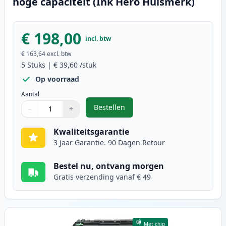
hoge capaciteit (Ink Hero Huismerk)
€ 198,00
incl. btw
€ 163,64
excl. btw
5
Stuks
|
€ 39,60
/stuk
Op voorraad
Aantal
Bestellen
−
+
,
5 stuks Brother TN3480 toner zwa
Aantal
Gebruik de knoppen om aan te passen
Aantal
:
1
Kwaliteitsgarantie
3 Jaar Garantie. 90 Dagen Retour
Bestel nu, ontvang morgen
Gratis verzending vanaf € 49
Met chip