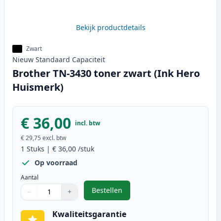
Bekijk productdetails
Zwart
Nieuw
Standaard
Capaciteit
Brother TN-3430 toner zwart (Ink Hero
Huismerk)
€ 36,00
incl. btw
€ 29,75
excl. btw
1
Stuks
|
€ 36,00
/stuk
Op voorraad
Aantal
Bestellen
−
+
,
Brother TN-3430 toner zwart (Ink
Aantal
Gebruik de knoppen om aan te passen
Aantal
:
1
Kwaliteitsgarantie