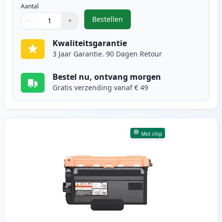
Aantal
Bestellen
−
+
,
2 stuks Brother TN3480 toner zwa
Aantal
Gebruik de knoppen om aan te passen
Aantal
:
1
Kwaliteitsgarantie
3 Jaar Garantie. 90 Dagen Retour
Bestel nu, ontvang morgen
Gratis verzending vanaf € 49
Met chip