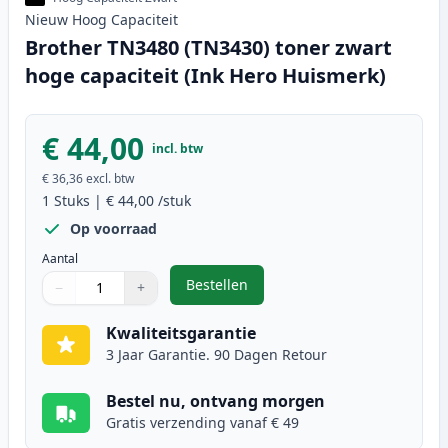
Nieuw
Hoog
Capaciteit
Brother TN3480 (TN3430) toner zwart
hoge capaciteit (Ink Hero Huismerk)
€ 44,00
incl. btw
€ 36,36
excl. btw
1
Stuks
|
€ 44,00
/stuk
Op voorraad
Aantal
Bestellen
−
+
,
Brother TN3480 (TN3430) toner zw
Aantal
Gebruik de knoppen om aan te passen
Aantal
:
1
Kwaliteitsgarantie
3 Jaar Garantie. 90 Dagen Retour
Bestel nu, ontvang morgen
Gratis verzending vanaf € 49