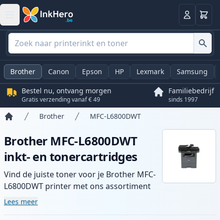
Winkel
Log in
Brother
Canon
Epson
HP
Lexmark
Samsung
Bestel nu, ontvang morgen
Familiebedrijf
Gratis verzending vanaf € 49
sinds 1997
Brother
MFC-L6800DWT
Home
Brother MFC-L6800DWT
inkt- en tonercartridges
Vind de juiste toner voor je Brother MFC-
L6800DWT printer met ons assortiment
compatibele en high-yield cartridges.
Lees meer
Geniet van consistente printkwaliteit en