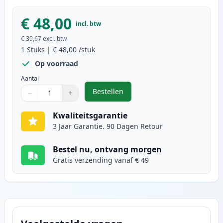
€ 48,00
incl. btw
€ 39,67
excl. btw
1
Stuks
|
€ 48,00
/stuk
Op voorraad
Aantal
Bestellen
−
+
,
Brother DR3400 Drum (Ink Hero 
Aantal
Gebruik de knoppen om aan te passen
Aantal
:
1
Kwaliteitsgarantie
3 Jaar Garantie. 90 Dagen Retour
Bestel nu, ontvang morgen
Gratis verzending vanaf € 49