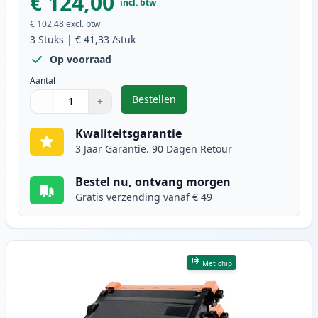
€ 124,00
incl. btw
€ 102,48
excl. btw
3
Stuks
|
€ 41,33
/stuk
Op voorraad
Aantal
Bestellen
−
+
,
3 stuks Brother TN3480 & DR3400
Aantal
Gebruik de knoppen om aan te passen
Aantal
:
1
Kwaliteitsgarantie
3 Jaar Garantie. 90 Dagen Retour
Bestel nu, ontvang morgen
Gratis verzending vanaf € 49
Met chip