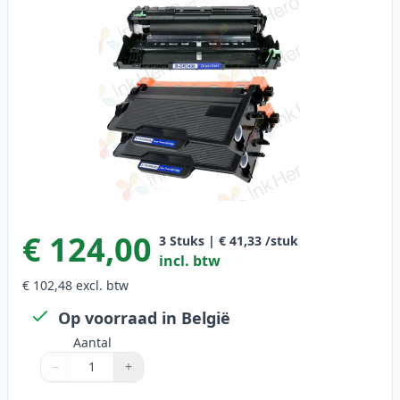
€ 124,00
3
Stuks
|
€ 41,33
/stuk
incl. btw
€ 102,48
excl. btw
Op voorraad in België
Aantal
−
+
Aantal
Gebruik de knoppen om aan te passen
Aantal
:
1