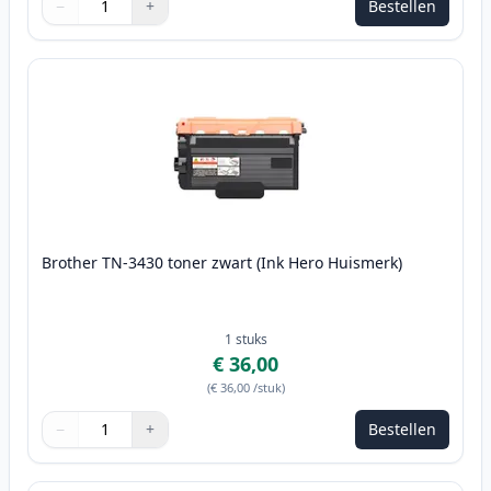
−
+
Bestellen
Aantal
Gebruik de knoppen om aan te passen
Aantal
:
1
Brother TN-3430 toner zwart (Ink Hero Huismerk)
1
stuks
€ 36,00
(
€ 36,00
/stuk
)
−
+
Bestellen
Aantal
Gebruik de knoppen om aan te passen
Aantal
:
1