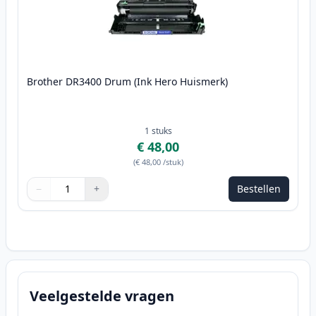
Brother DR3400 Drum (Ink Hero Huismerk)
1
stuks
€ 48,00
(
€ 48,00
/stuk
)
−
+
Bestellen
Aantal
Gebruik de knoppen om aan te passen
Aantal
:
1
Veelgestelde vragen