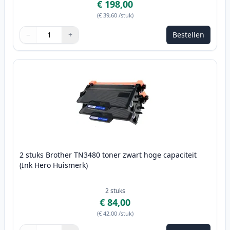
€ 198,00
(
€ 39,60
/stuk
)
−
+
Bestellen
Aantal
Gebruik de knoppen om aan te passen
Aantal
:
1
2 stuks Brother TN3480 toner zwart hoge capaciteit
(Ink Hero Huismerk)
2
stuks
€ 84,00
(
€ 42,00
/stuk
)