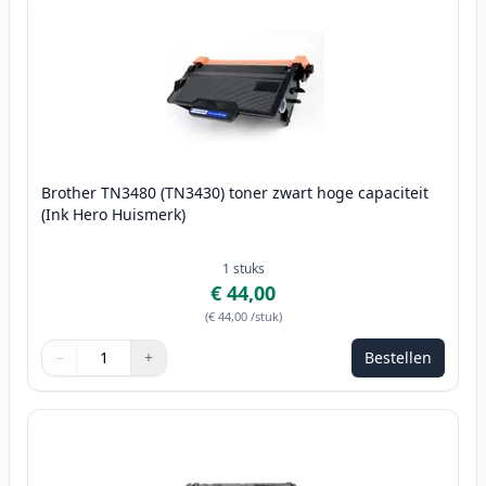
Brother TN3480 (TN3430) toner zwart hoge capaciteit
(Ink Hero Huismerk)
1
stuks
€ 44,00
(
€ 44,00
/stuk
)
−
+
Bestellen
Aantal
Gebruik de knoppen om aan te passen
Aantal
:
1