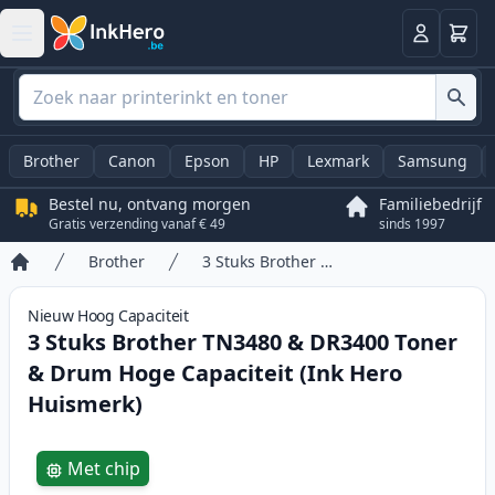
Winkel
Log in
Brother
Canon
Epson
HP
Lexmark
Samsung
Bestel nu, ontvang morgen
Familiebedrijf
Gratis verzending vanaf € 49
sinds 1997
Brother
3 Stuks Brother TN3480 & DR3400 Toner & Drum Hoge Capaciteit (Ink Hero Huismerk)
Home
Nieuw
Hoog
Capaciteit
3 Stuks Brother TN3480 & DR3400 Toner
& Drum Hoge Capaciteit (Ink Hero
Huismerk)
Product information
Met chip