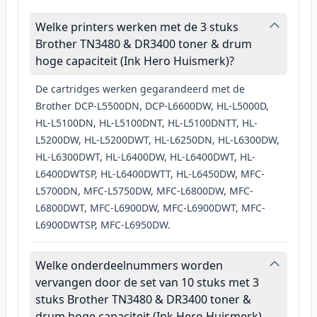
Welke printers werken met de 3 stuks
Brother TN3480 & DR3400 toner & drum
hoge capaciteit (Ink Hero Huismerk)?
De cartridges werken gegarandeerd met de
Brother DCP-L5500DN, DCP-L6600DW, HL-L5000D,
HL-L5100DN, HL-L5100DNT, HL-L5100DNTT, HL-
L5200DW, HL-L5200DWT, HL-L6250DN, HL-L6300DW,
HL-L6300DWT, HL-L6400DW, HL-L6400DWT, HL-
L6400DWTSP, HL-L6400DWTT, HL-L6450DW, MFC-
L5700DN, MFC-L5750DW, MFC-L6800DW, MFC-
L6800DWT, MFC-L6900DW, MFC-L6900DWT, MFC-
L6900DWTSP, MFC-L6950DW.
Welke onderdeelnummers worden
vervangen door de set van 10 stuks met 3
stuks Brother TN3480 & DR3400 toner &
drum hoge capaciteit (Ink Hero Huismerk)