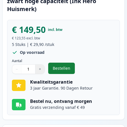
zwart hoge capaciteit (Ink Hero
Huismerk)
€ 149,50
incl. btw
€ 123,55
excl. btw
5
Stuks
|
€ 29,90
/stuk
Op voorraad
Aantal
Bestellen
−
+
,
5 stuks Brother TN2220 (TN2210) 
Aantal
Gebruik de knoppen om aan te passen
Aantal
:
1
Kwaliteitsgarantie
3 Jaar Garantie. 90 Dagen Retour
Bestel nu, ontvang morgen
Gratis verzending vanaf € 49