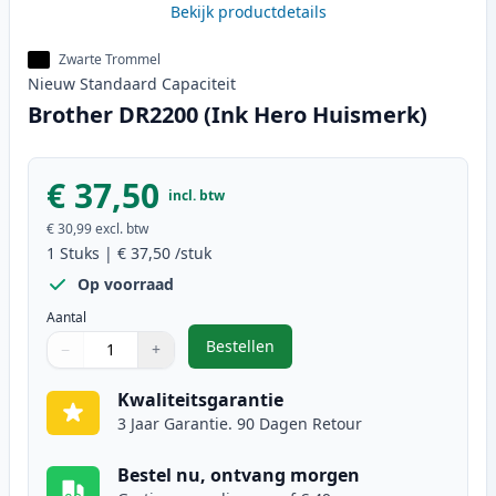
Bekijk productdetails
Zwarte Trommel
Nieuw
Standaard
Capaciteit
Brother DR2200 (Ink Hero Huismerk)
€ 37,50
incl. btw
€ 30,99
excl. btw
1
Stuks
|
€ 37,50
/stuk
Op voorraad
Aantal
Bestellen
−
+
,
Brother DR2200 (Ink Hero Huisme
Aantal
Gebruik de knoppen om aan te passen
Aantal
:
1
Kwaliteitsgarantie
3 Jaar Garantie. 90 Dagen Retour
Bestel nu, ontvang morgen