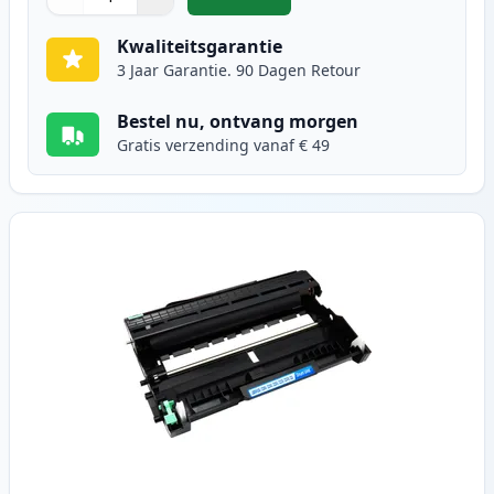
,
Brother TN2220 / TN2210 toner zw
Aantal
Gebruik de knoppen om aan te passen
Aantal
:
1
Kwaliteitsgarantie
3 Jaar Garantie. 90 Dagen Retour
Bestel nu, ontvang morgen
Gratis verzending vanaf € 49