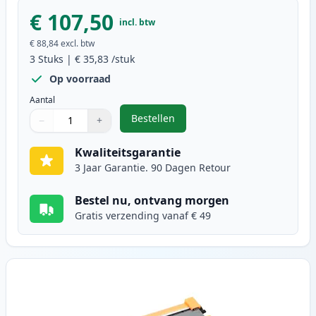
€ 107,50
incl. btw
€ 88,84
excl. btw
3
Stuks
|
€ 35,83
/stuk
Op voorraad
Aantal
Bestellen
−
+
,
3 stuks Brother TN2220 / DR2200 
Aantal
Gebruik de knoppen om aan te passen
Aantal
:
1
Kwaliteitsgarantie
3 Jaar Garantie. 90 Dagen Retour
Bestel nu, ontvang morgen
Gratis verzending vanaf € 49