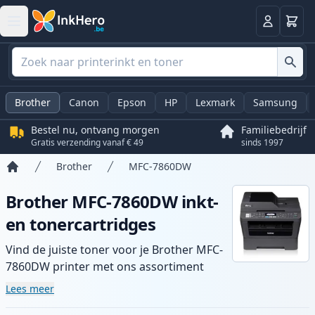
Winkel
Log in
Brother
Canon
Epson
HP
Lexmark
Samsung
Bestel nu, ontvang morgen
Familiebedrijf
Gratis verzending vanaf € 49
sinds 1997
Brother
MFC-7860DW
Home
Brother MFC-7860DW inkt-
en tonercartridges
Vind de juiste toner voor je Brother MFC-
7860DW printer met ons assortiment
compatibele en high-yield cartridges.
Lees meer
Geniet van consistente printkwaliteit en