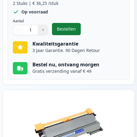
2
Stuks
|
€ 36,25
/stuk
Op voorraad
Aantal
Bestellen
−
+
,
2 stuks Brother TN2220 (TN2210) 
Aantal
Gebruik de knoppen om aan te passen
Aantal
:
1
Kwaliteitsgarantie
3 Jaar Garantie. 90 Dagen Retour
Bestel nu, ontvang morgen
Gratis verzending vanaf € 49