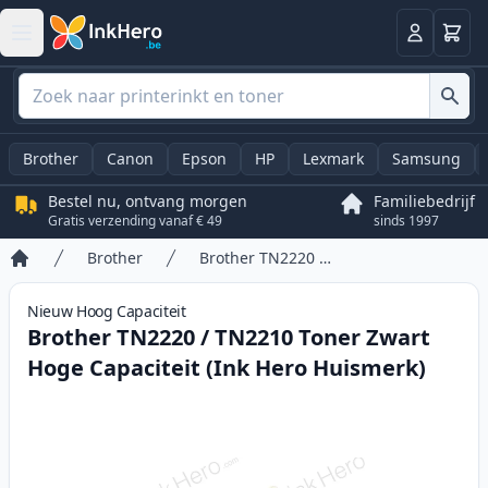
Winkel
Log in
Brother
Canon
Epson
HP
Lexmark
Samsung
Bestel nu, ontvang morgen
Familiebedrijf
Gratis verzending vanaf € 49
sinds 1997
Brother
Brother TN2220 / TN2210 Toner Zwart Hoge Capaciteit (Ink Hero Huismerk)
Home
Nieuw
Hoog
Capaciteit
Brother TN2220 / TN2210 Toner Zwart
Hoge Capaciteit (Ink Hero Huismerk)
Product information