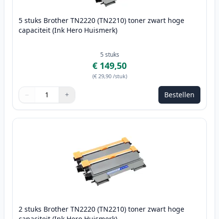
5 stuks Brother TN2220 (TN2210) toner zwart hoge
capaciteit (Ink Hero Huismerk)
5
stuks
€ 149,50
(
€ 29,90
/stuk
)
−
+
Bestellen
Aantal
Gebruik de knoppen om aan te passen
Aantal
:
1
2 stuks Brother TN2220 (TN2210) toner zwart hoge
capaciteit (Ink Hero Huismerk)