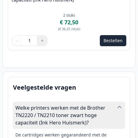
2
stuks
€ 72,50
(
€ 36,25
/stuk
)
−
+
Bestellen
Aantal
Gebruik de knoppen om aan te passen
Aantal
:
1
Veelgestelde vragen
Welke printers werken met de Brother
TN2220 / TN2210 toner zwart hoge
capaciteit (Ink Hero Huismerk)?
De cartridges werken gegarandeerd met de