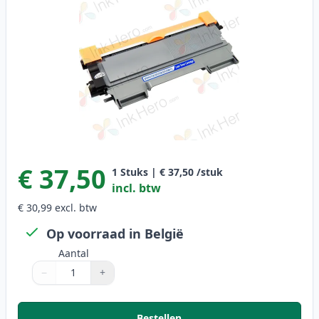
€ 37,50
1
Stuks
|
€ 37,50
/stuk
incl. btw
€ 30,99
excl. btw
Op voorraad in België
Aantal
−
+
Aantal
Gebruik de knoppen om aan te passen
Aantal
:
1
Bestellen