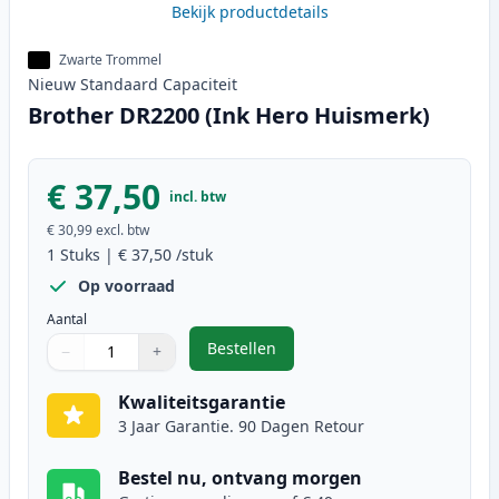
Bekijk productdetails
Zwarte Trommel
Nieuw
Standaard
Capaciteit
Brother DR2200 (Ink Hero Huismerk)
€ 37,50
incl. btw
€ 30,99
excl. btw
1
Stuks
|
€ 37,50
/stuk
Op voorraad
Aantal
Bestellen
−
+
,
Brother DR2200 (Ink Hero Huisme
Aantal
Gebruik de knoppen om aan te passen
Aantal
:
1
Kwaliteitsgarantie
3 Jaar Garantie. 90 Dagen Retour
Bestel nu, ontvang morgen