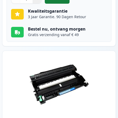
,
Brother TN2220 / TN2210 toner zw
Aantal
Gebruik de knoppen om aan te passen
Aantal
:
1
Kwaliteitsgarantie
3 Jaar Garantie. 90 Dagen Retour
Bestel nu, ontvang morgen
Gratis verzending vanaf € 49