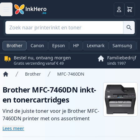
Winkel
Log in
Brother
Canon
Epson
HP
Lexmark
Samsung
Bestel nu, ontvang morgen
Familiebedrijf
Gratis verzending vanaf € 49
sinds 1997
Brother
MFC-7460DN
Home
Brother MFC-7460DN inkt-
en tonercartridges
Vind de juiste toner voor je Brother MFC-
7460DN printer met ons assortiment
compatibele en high-yield cartridges.
Lees meer
Geniet van consistente printkwaliteit en