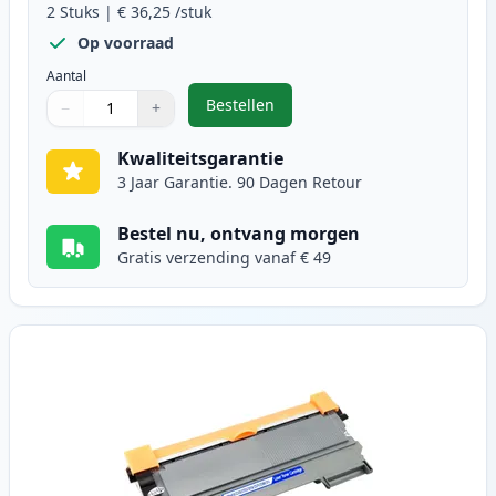
2
Stuks
|
€ 36,25
/stuk
Op voorraad
Aantal
Bestellen
−
+
,
2 stuks Brother TN2220 (TN2210) 
Aantal
Gebruik de knoppen om aan te passen
Aantal
:
1
Kwaliteitsgarantie
3 Jaar Garantie. 90 Dagen Retour
Bestel nu, ontvang morgen
Gratis verzending vanaf € 49