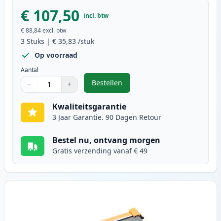
€ 107,50
incl. btw
€ 88,84
excl. btw
3
Stuks
|
€ 35,83
/stuk
Op voorraad
Aantal
Bestellen
−
+
,
3 stuks Brother TN2220 / DR2200 
Aantal
Gebruik de knoppen om aan te passen
Aantal
:
1
Kwaliteitsgarantie
3 Jaar Garantie. 90 Dagen Retour
Bestel nu, ontvang morgen
Gratis verzending vanaf € 49