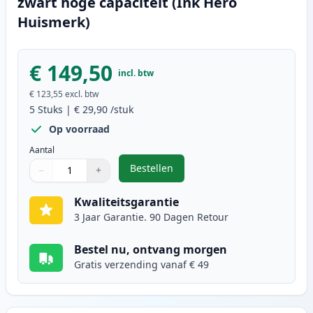
zwart hoge capaciteit (Ink Hero
Huismerk)
€ 149,50
incl. btw
€ 123,55
excl. btw
5
Stuks
|
€ 29,90
/stuk
Op voorraad
Aantal
Bestellen
−
+
,
5 stuks Brother TN2220 (TN2210) 
Aantal
Gebruik de knoppen om aan te passen
Aantal
:
1
Kwaliteitsgarantie
3 Jaar Garantie. 90 Dagen Retour
Bestel nu, ontvang morgen
Gratis verzending vanaf € 49