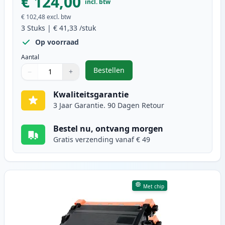
€ 124,00
incl. btw
€ 102,48
excl. btw
3
Stuks
|
€ 41,33
/stuk
Op voorraad
Aantal
Bestellen
−
+
,
3 stuks Brother TN3480 & DR3400
Aantal
Gebruik de knoppen om aan te passen
Aantal
:
1
Kwaliteitsgarantie
3 Jaar Garantie. 90 Dagen Retour
Bestel nu, ontvang morgen
Gratis verzending vanaf € 49
Met chip