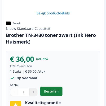
Bekijk productdetails
Zwart
Nieuw
Standaard
Capaciteit
Brother TN-3430 toner zwart (Ink Hero
Huismerk)
€ 36,00
incl. btw
€ 29,75
excl. btw
1
Stuks
|
€ 36,00
/stuk
Op voorraad
Aantal
Bestellen
−
+
,
Brother TN-3430 toner zwart (Ink
Aantal
Gebruik de knoppen om aan te passen
Aantal
:
1
Kwaliteitsgarantie