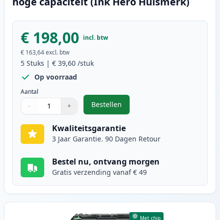
hoge capaciteit (Ink Hero Huismerk)
€ 198,00
incl. btw
€ 163,64
excl. btw
5
Stuks
|
€ 39,60
/stuk
Op voorraad
Aantal
Bestellen
−
+
,
5 stuks Brother TN3480 toner zwa
Aantal
Gebruik de knoppen om aan te passen
Aantal
:
1
Kwaliteitsgarantie
3 Jaar Garantie. 90 Dagen Retour
Bestel nu, ontvang morgen
Gratis verzending vanaf € 49
Met chip