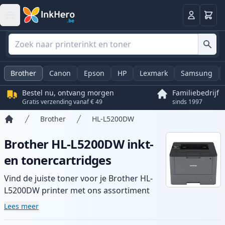
Winkel
Log in
Brother
Canon
Epson
HP
Lexmark
Samsung
Bestel nu, ontvang morgen
Familiebedrijf
Gratis verzending vanaf € 49
sinds 1997
Brother
HL-L5200DW
Home
Brother HL-L5200DW inkt-
en tonercartridges
Vind de juiste toner voor je Brother HL-
L5200DW printer met ons assortiment
compatibele en high-yield cartridges.
Lees meer
Geniet van consistente printkwaliteit en