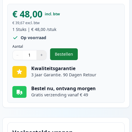
€ 48,00
incl. btw
€ 39,67
excl. btw
1
Stuks
|
€ 48,00
/stuk
Op voorraad
Aantal
Bestellen
−
+
,
Brother DR3400 Drum (Ink Hero 
Aantal
Gebruik de knoppen om aan te passen
Aantal
:
1
Kwaliteitsgarantie
3 Jaar Garantie. 90 Dagen Retour
Bestel nu, ontvang morgen
Gratis verzending vanaf € 49