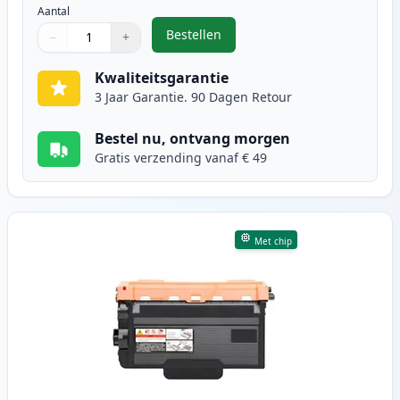
Aantal
Bestellen
−
+
,
2 stuks Brother TN3480 toner zwa
Aantal
Gebruik de knoppen om aan te passen
Aantal
:
1
Kwaliteitsgarantie
3 Jaar Garantie. 90 Dagen Retour
Bestel nu, ontvang morgen
Gratis verzending vanaf € 49
Met chip