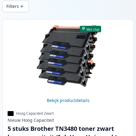
snelle levering vanuit lokale voorraad in .
Filters
Producten
Met chip
Bekijk productdetails
Hoog Capaciteit Zwart
Nieuw
Hoog
Capaciteit
5 stuks Brother TN3480 toner zwart