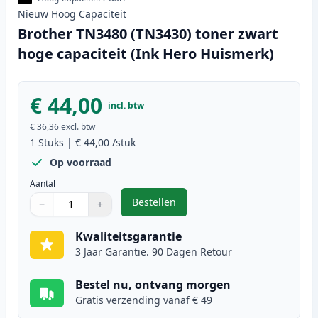
Nieuw
Hoog
Capaciteit
Brother TN3480 (TN3430) toner zwart
hoge capaciteit (Ink Hero Huismerk)
€ 44,00
incl. btw
€ 36,36
excl. btw
1
Stuks
|
€ 44,00
/stuk
Op voorraad
Aantal
Bestellen
−
+
,
Brother TN3480 (TN3430) toner zw
Aantal
Gebruik de knoppen om aan te passen
Aantal
:
1
Kwaliteitsgarantie
3 Jaar Garantie. 90 Dagen Retour
Bestel nu, ontvang morgen
Gratis verzending vanaf € 49