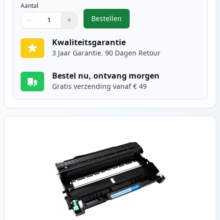
Aantal
Bestellen
−
+
,
Brother TN2220 / TN2210 toner zw
Aantal
Gebruik de knoppen om aan te passen
Aantal
:
1
Kwaliteitsgarantie
3 Jaar Garantie. 90 Dagen Retour
Bestel nu, ontvang morgen
Gratis verzending vanaf € 49