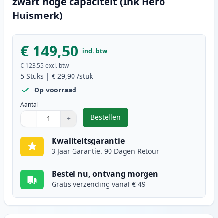
zwart hoge capaciteit (Ink Hero
Huismerk)
€ 149,50
incl. btw
€ 123,55
excl. btw
5
Stuks
|
€ 29,90
/stuk
Op voorraad
Aantal
Bestellen
−
+
,
5 stuks Brother TN2220 (TN2210) 
Aantal
Gebruik de knoppen om aan te passen
Aantal
:
1
Kwaliteitsgarantie
3 Jaar Garantie. 90 Dagen Retour
Bestel nu, ontvang morgen
Gratis verzending vanaf € 49