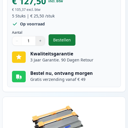
€ 127,50
incl. btw
€ 105,37
excl. btw
5
Stuks
|
€ 25,50
/stuk
Op voorraad
Aantal
Bestellen
−
+
,
5 stuks Brother TN2010 toner zwa
Aantal
Gebruik de knoppen om aan te passen
Aantal
:
1
Kwaliteitsgarantie
3 Jaar Garantie. 90 Dagen Retour
Bestel nu, ontvang morgen
Gratis verzending vanaf € 49