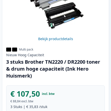
Bekijk productdetails
Multi pack
Nieuw
Hoog
Capaciteit
3 stuks Brother TN2220 / DR2200 toner
& drum hoge capaciteit (Ink Hero
Huismerk)
€ 107,50
incl. btw
€ 88,84
excl. btw
3
Stuks
|
€ 35,83
/stuk