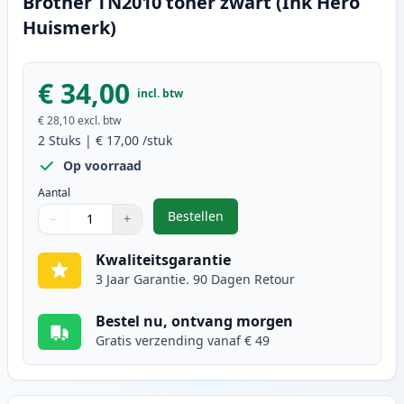
Brother TN2010 toner zwart (Ink Hero
Huismerk)
€ 34,00
incl. btw
€ 28,10
excl. btw
2
Stuks
|
€ 17,00
/stuk
Op voorraad
Aantal
Bestellen
−
+
,
Brother TN2010 toner zwart (Ink
Aantal
Gebruik de knoppen om aan te passen
Aantal
:
1
Kwaliteitsgarantie
3 Jaar Garantie. 90 Dagen Retour
Bestel nu, ontvang morgen
Gratis verzending vanaf € 49