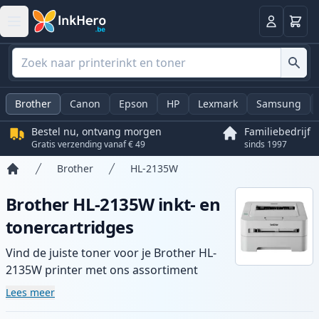
Winkel
Log in
Brother
Canon
Epson
HP
Lexmark
Samsung
Bestel nu, ontvang morgen
Familiebedrijf
Gratis verzending vanaf € 49
sinds 1997
Brother
HL-2135W
Home
Brother HL-2135W inkt- en
tonercartridges
Vind de juiste toner voor je Brother HL-
2135W printer met ons assortiment
compatibele en high-yield cartridges.
Lees meer
Geniet van consistente printkwaliteit en