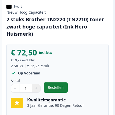
Zwart
Nieuw
Hoog
Capaciteit
2 stuks Brother TN2220 (TN2210) toner
zwart hoge capaciteit (Ink Hero
Huismerk)
€ 72,50
incl. btw
€ 59,92
excl. btw
2
Stuks
|
€ 36,25
/stuk
Op voorraad
Aantal
Bestellen
−
+
,
2 stuks Brother TN2220 (TN2210) 
Aantal
Gebruik de knoppen om aan te passen
Aantal
:
1
Kwaliteitsgarantie
3 Jaar Garantie. 90 Dagen Retour