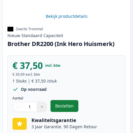
Bekijk productdetails
Zwarte Trommel
Nieuw
Standaard
Capaciteit
Brother DR2200 (Ink Hero Huismerk)
€ 37,50
incl. btw
€ 30,99
excl. btw
1
Stuks
|
€ 37,50
/stuk
Op voorraad
Aantal
Bestellen
−
+
,
Brother DR2200 (Ink Hero Huisme
Aantal
Gebruik de knoppen om aan te passen
Aantal
:
1
Kwaliteitsgarantie
3 Jaar Garantie. 90 Dagen Retour