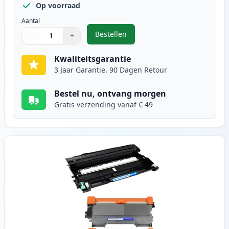
Op voorraad
Aantal
Bestellen
−
+
,
3 stuks Brother TN2220 / DR2200 
Aantal
Gebruik de knoppen om aan te passen
Aantal
:
1
Kwaliteitsgarantie
3 Jaar Garantie. 90 Dagen Retour
Bestel nu, ontvang morgen
Gratis verzending vanaf € 49