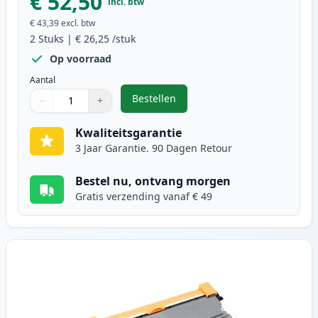
€ 52,50
incl. btw
€ 43,39
excl. btw
2
Stuks
|
€ 26,25
/stuk
Op voorraad
Aantal
Bestellen
−
+
,
2 stuks Brother TN2010 toner zwa
Aantal
Gebruik de knoppen om aan te passen
Aantal
:
1
Kwaliteitsgarantie
3 Jaar Garantie. 90 Dagen Retour
Bestel nu, ontvang morgen
Gratis verzending vanaf € 49