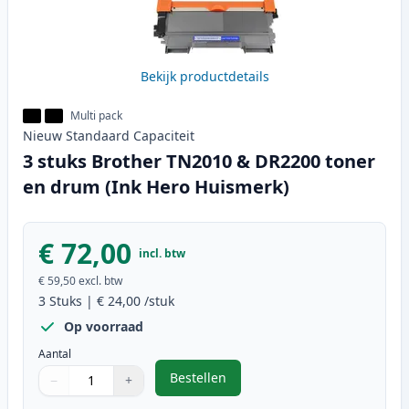
Bekijk productdetails
Multi pack
Nieuw
Standaard
Capaciteit
3 stuks Brother TN2010 & DR2200 toner
en drum (Ink Hero Huismerk)
€ 72,00
incl. btw
€ 59,50
excl. btw
3
Stuks
|
€ 24,00
/stuk
Op voorraad
Aantal
Bestellen
−
+
,
3 stuks Brother TN2010 & DR2200
Aantal
Gebruik de knoppen om aan te passen
Aantal
:
1