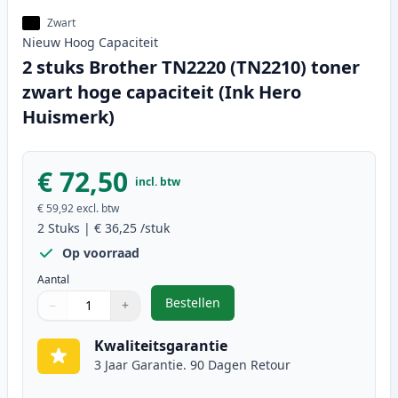
Zwart
Nieuw
Hoog
Capaciteit
2 stuks Brother TN2220 (TN2210) toner
zwart hoge capaciteit (Ink Hero
Huismerk)
€ 72,50
incl. btw
€ 59,92
excl. btw
2
Stuks
|
€ 36,25
/stuk
Op voorraad
Aantal
Bestellen
−
+
,
2 stuks Brother TN2220 (TN2210) 
Aantal
Gebruik de knoppen om aan te passen
Aantal
:
1
Kwaliteitsgarantie
3 Jaar Garantie. 90 Dagen Retour