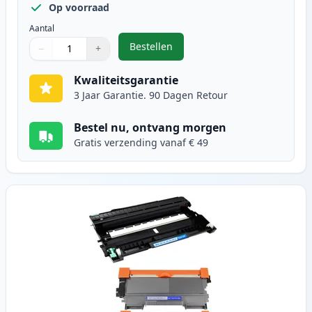
Op voorraad
Aantal
Bestellen
−
+
,
3 stuks Brother TN2220 / DR2200 
Aantal
Gebruik de knoppen om aan te passen
Aantal
:
1
Kwaliteitsgarantie
3 Jaar Garantie. 90 Dagen Retour
Bestel nu, ontvang morgen
Gratis verzending vanaf € 49