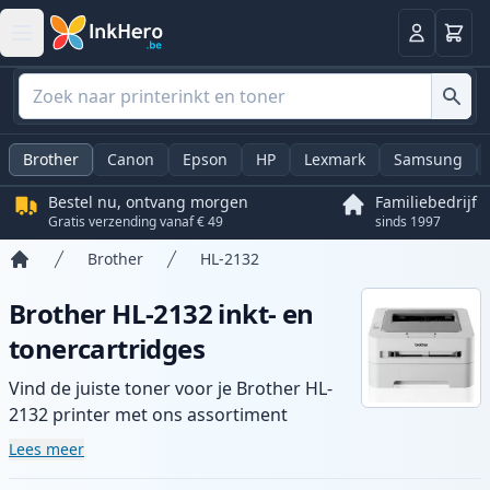
Winkel
Log in
Brother
Canon
Epson
HP
Lexmark
Samsung
Bestel nu, ontvang morgen
Familiebedrijf
Gratis verzending vanaf € 49
sinds 1997
Brother
HL-2132
Home
Brother HL-2132 inkt- en
tonercartridges
Vind de juiste toner voor je Brother HL-
2132 printer met ons assortiment
compatibele en high-yield cartridges.
Lees meer
Geniet van consistente printkwaliteit en