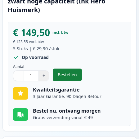
zwart hoge capaciteit (Ink Hero
Huismerk)
€ 149,50
incl. btw
€ 123,55
excl. btw
5
Stuks
|
€ 29,90
/stuk
Op voorraad
Aantal
Bestellen
−
+
,
5 stuks Brother TN2220 (TN2210) 
Aantal
Gebruik de knoppen om aan te passen
Aantal
:
1
Kwaliteitsgarantie
3 Jaar Garantie. 90 Dagen Retour
Bestel nu, ontvang morgen
Gratis verzending vanaf € 49