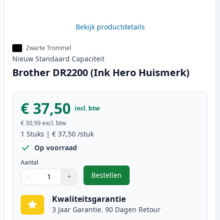
Bekijk productdetails
Zwarte Trommel
Nieuw
Standaard
Capaciteit
Brother DR2200 (Ink Hero Huismerk)
€ 37,50
incl. btw
€ 30,99
excl. btw
1
Stuks
|
€ 37,50
/stuk
Op voorraad
Aantal
Bestellen
−
+
,
Brother DR2200 (Ink Hero Huisme
Aantal
Gebruik de knoppen om aan te passen
Aantal
:
1
Kwaliteitsgarantie
3 Jaar Garantie. 90 Dagen Retour