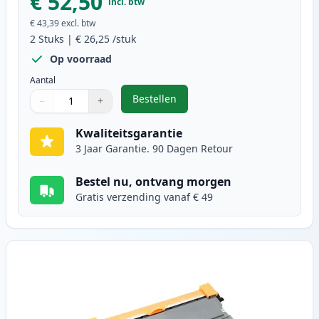
€ 52,50
incl. btw
€ 43,39
excl. btw
2
Stuks
|
€ 26,25
/stuk
Op voorraad
Aantal
Bestellen
−
+
,
2 stuks Brother TN2010 toner zwa
Aantal
Gebruik de knoppen om aan te passen
Aantal
:
1
Kwaliteitsgarantie
3 Jaar Garantie. 90 Dagen Retour
Bestel nu, ontvang morgen
Gratis verzending vanaf € 49