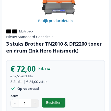
Bekijk productdetails
Multi pack
Nieuw
Standaard
Capaciteit
3 stuks Brother TN2010 & DR2200 toner
en drum (Ink Hero Huismerk)
€ 72,00
incl. btw
€ 59,50
excl. btw
3
Stuks
|
€ 24,00
/stuk
Op voorraad
Aantal
Bestellen
−
+
,
3 stuks Brother TN2010 & DR2200
Aantal
Gebruik de knoppen om aan te passen
Aantal
:
1