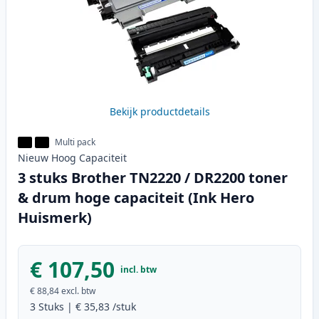
Bekijk productdetails
Multi pack
Nieuw
Hoog
Capaciteit
3 stuks Brother TN2220 / DR2200 toner
& drum hoge capaciteit (Ink Hero
Huismerk)
€ 107,50
incl. btw
€ 88,84
excl. btw
3
Stuks
|
€ 35,83
/stuk