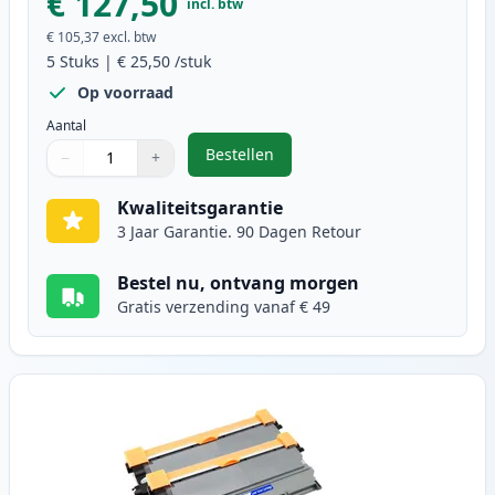
€ 127,50
incl. btw
€ 105,37
excl. btw
5
Stuks
|
€ 25,50
/stuk
Op voorraad
Aantal
Bestellen
−
+
,
5 stuks Brother TN2010 toner zwa
Aantal
Gebruik de knoppen om aan te passen
Aantal
:
1
Kwaliteitsgarantie
3 Jaar Garantie. 90 Dagen Retour
Bestel nu, ontvang morgen
Gratis verzending vanaf € 49