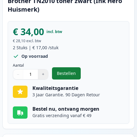
Brother TN2010 toner zwart (Ink Hero
Huismerk)
€ 34,00
incl. btw
€ 28,10
excl. btw
2
Stuks
|
€ 17,00
/stuk
Op voorraad
Aantal
Bestellen
−
+
,
Brother TN2010 toner zwart (Ink
Aantal
Gebruik de knoppen om aan te passen
Aantal
:
1
Kwaliteitsgarantie
3 Jaar Garantie. 90 Dagen Retour
Bestel nu, ontvang morgen
Gratis verzending vanaf € 49