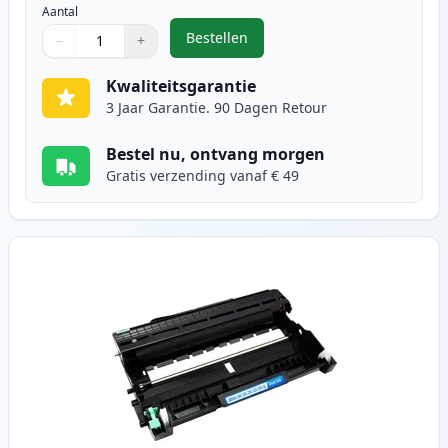
Aantal
Bestellen
−
+
,
Brother TN2220 / TN2210 toner zw
Aantal
Gebruik de knoppen om aan te passen
Aantal
:
1
Kwaliteitsgarantie
3 Jaar Garantie. 90 Dagen Retour
Bestel nu, ontvang morgen
Gratis verzending vanaf € 49