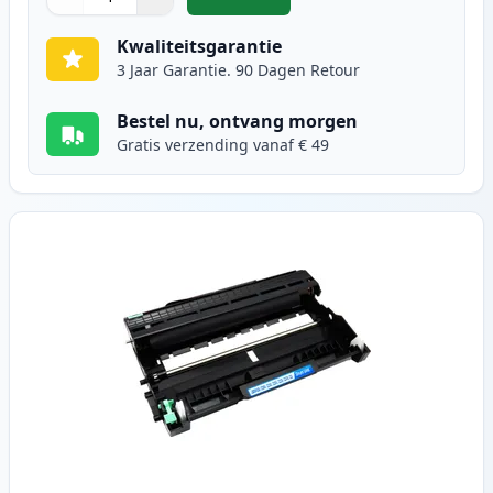
,
Brother TN2220 / TN2210 toner zw
Aantal
Gebruik de knoppen om aan te passen
Aantal
:
1
Kwaliteitsgarantie
3 Jaar Garantie. 90 Dagen Retour
Bestel nu, ontvang morgen
Gratis verzending vanaf € 49