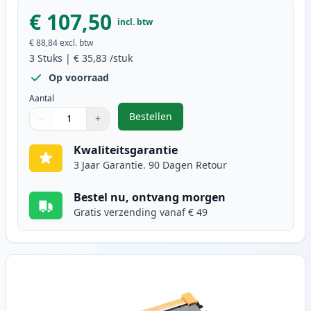
€ 107,50
incl. btw
€ 88,84
excl. btw
3
Stuks
|
€ 35,83
/stuk
Op voorraad
Aantal
Bestellen
−
+
,
3 stuks Brother TN2220 / DR2200 
Aantal
Gebruik de knoppen om aan te passen
Aantal
:
1
Kwaliteitsgarantie
3 Jaar Garantie. 90 Dagen Retour
Bestel nu, ontvang morgen
Gratis verzending vanaf € 49