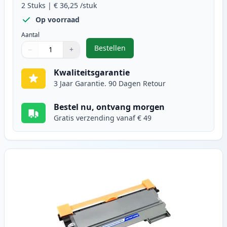
2
Stuks
|
€ 36,25
/stuk
Op voorraad
Aantal
Bestellen
−
+
,
2 stuks Brother TN2220 (TN2210) 
Aantal
Gebruik de knoppen om aan te passen
Aantal
:
1
Kwaliteitsgarantie
3 Jaar Garantie. 90 Dagen Retour
Bestel nu, ontvang morgen
Gratis verzending vanaf € 49