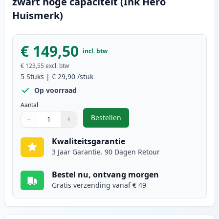
zwart hoge capaciteit (Ink Hero
Huismerk)
€ 149,50
incl. btw
€ 123,55
excl. btw
5
Stuks
|
€ 29,90
/stuk
Op voorraad
Aantal
Bestellen
−
+
,
5 stuks Brother TN2220 (TN2210) 
Aantal
Gebruik de knoppen om aan te passen
Aantal
:
1
Kwaliteitsgarantie
3 Jaar Garantie. 90 Dagen Retour
Bestel nu, ontvang morgen
Gratis verzending vanaf € 49