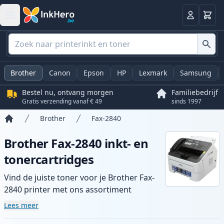
Winkel
Log in
Brother
Canon
Epson
HP
Lexmark
Samsung
Bestel nu, ontvang morgen
Familiebedrijf
Gratis verzending vanaf € 49
sinds 1997
Brother
Fax-2840
Home
Brother Fax-2840 inkt- en
tonercartridges
Vind de juiste toner voor je Brother Fax-
2840 printer met ons assortiment
compatibele en high-yield cartridges.
Lees meer
Geniet van consistente printkwaliteit en