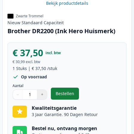
Bekijk productdetails
Zwarte Trommel
Nieuw
Standaard
Capaciteit
Brother DR2200 (Ink Hero Huismerk)
€ 37,50
incl. btw
€ 30,99
excl. btw
1
Stuks
|
€ 37,50
/stuk
Op voorraad
Aantal
Bestellen
−
+
,
Brother DR2200 (Ink Hero Huisme
Aantal
Gebruik de knoppen om aan te passen
Aantal
:
1
Kwaliteitsgarantie
3 Jaar Garantie. 90 Dagen Retour
Bestel nu, ontvang morgen