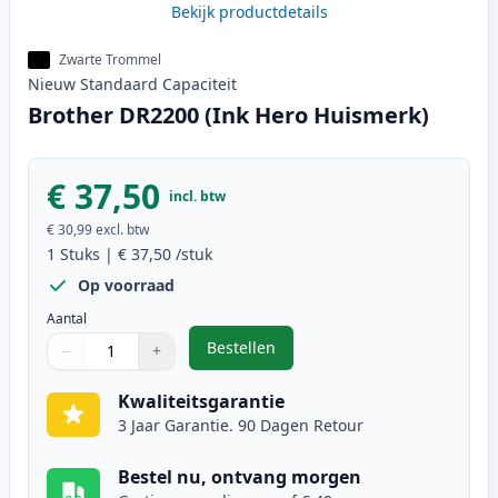
Bekijk productdetails
Zwarte Trommel
Nieuw
Standaard
Capaciteit
Brother DR2200 (Ink Hero Huismerk)
€ 37,50
incl. btw
€ 30,99
excl. btw
1
Stuks
|
€ 37,50
/stuk
Op voorraad
Aantal
Bestellen
−
+
,
Brother DR2200 (Ink Hero Huisme
Aantal
Gebruik de knoppen om aan te passen
Aantal
:
1
Kwaliteitsgarantie
3 Jaar Garantie. 90 Dagen Retour
Bestel nu, ontvang morgen