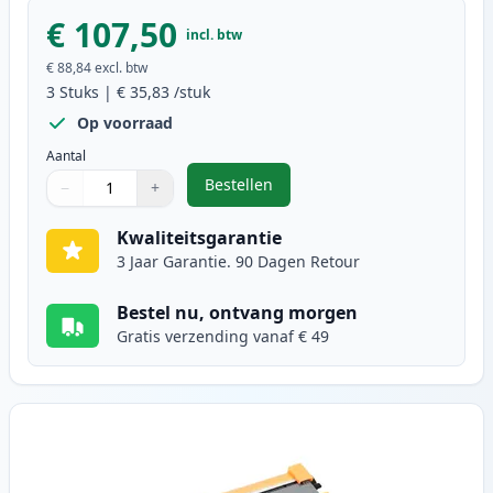
€ 107,50
incl. btw
€ 88,84
excl. btw
3
Stuks
|
€ 35,83
/stuk
Op voorraad
Aantal
Bestellen
−
+
,
3 stuks Brother TN2220 / DR2200 
Aantal
Gebruik de knoppen om aan te passen
Aantal
:
1
Kwaliteitsgarantie
3 Jaar Garantie. 90 Dagen Retour
Bestel nu, ontvang morgen
Gratis verzending vanaf € 49