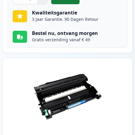
,
Brother TN2220 / TN2210 toner zw
Aantal
Gebruik de knoppen om aan te passen
Aantal
:
1
Kwaliteitsgarantie
3 Jaar Garantie. 90 Dagen Retour
Bestel nu, ontvang morgen
Gratis verzending vanaf € 49