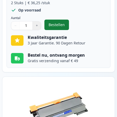
2
Stuks
|
€ 36,25
/stuk
Op voorraad
Aantal
Bestellen
−
+
,
2 stuks Brother TN2220 (TN2210) 
Aantal
Gebruik de knoppen om aan te passen
Aantal
:
1
Kwaliteitsgarantie
3 Jaar Garantie. 90 Dagen Retour
Bestel nu, ontvang morgen
Gratis verzending vanaf € 49