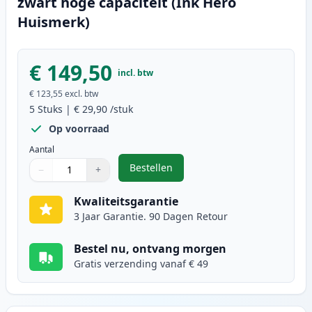
zwart hoge capaciteit (Ink Hero
Huismerk)
€ 149,50
incl. btw
€ 123,55
excl. btw
5
Stuks
|
€ 29,90
/stuk
Op voorraad
Aantal
Bestellen
−
+
,
5 stuks Brother TN2220 (TN2210) 
Aantal
Gebruik de knoppen om aan te passen
Aantal
:
1
Kwaliteitsgarantie
3 Jaar Garantie. 90 Dagen Retour
Bestel nu, ontvang morgen
Gratis verzending vanaf € 49