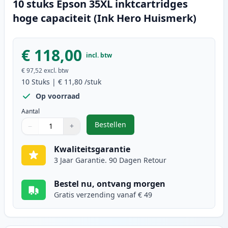
10 stuks Epson 35XL inktcartridges
hoge capaciteit (Ink Hero Huismerk)
€ 118,00
incl. btw
€ 97,52
excl. btw
10
Stuks
|
€ 11,80
/stuk
Op voorraad
Aantal
Bestellen
−
+
,
10 stuks Epson 35XL inktcartridg
Aantal
Gebruik de knoppen om aan te passen
Aantal
:
1
Kwaliteitsgarantie
3 Jaar Garantie. 90 Dagen Retour
Bestel nu, ontvang morgen
Gratis verzending vanaf € 49