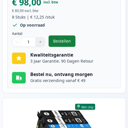
€ 98,00
incl. btw
€ 80,99
excl. btw
8
Stuks
|
€ 12,25
/stuk
Op voorraad
Aantal
Bestellen
−
+
,
8 stuks Epson 35XL inktcartridges
Aantal
Gebruik de knoppen om aan te passen
Aantal
:
1
Kwaliteitsgarantie
3 Jaar Garantie. 90 Dagen Retour
Bestel nu, ontvang morgen
Gratis verzending vanaf € 49
Met chip