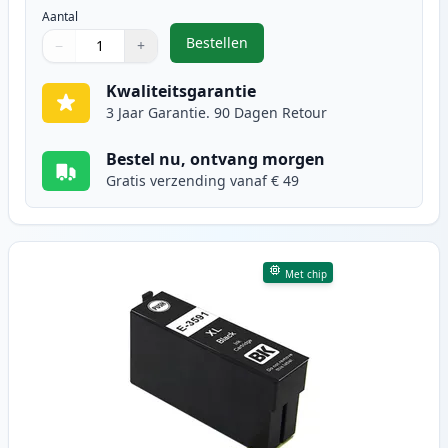
Aantal
Bestellen
−
+
,
5 stuks Epson 35XL inktcartridges
Aantal
Gebruik de knoppen om aan te passen
Aantal
:
1
Kwaliteitsgarantie
3 Jaar Garantie. 90 Dagen Retour
Bestel nu, ontvang morgen
Gratis verzending vanaf € 49
Met chip