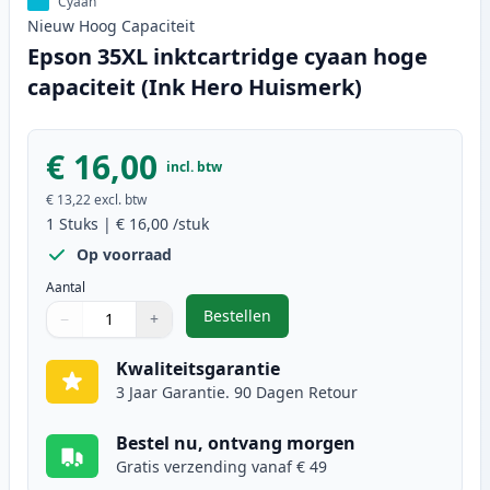
Cyaan
Nieuw
Hoog
Capaciteit
Epson 35XL inktcartridge cyaan hoge
capaciteit (Ink Hero Huismerk)
€ 16,00
incl. btw
€ 13,22
excl. btw
1
Stuks
|
€ 16,00
/stuk
Op voorraad
Aantal
Bestellen
−
+
,
Epson 35XL inktcartridge cyaan h
Aantal
Gebruik de knoppen om aan te passen
Aantal
:
1
Kwaliteitsgarantie
3 Jaar Garantie. 90 Dagen Retour
Bestel nu, ontvang morgen
Gratis verzending vanaf € 49