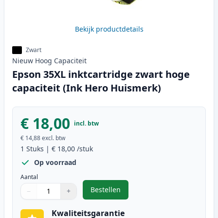
Bekijk productdetails
Zwart
Nieuw
Hoog
Capaciteit
Epson 35XL inktcartridge zwart hoge
capaciteit (Ink Hero Huismerk)
€ 18,00
incl. btw
€ 14,88
excl. btw
1
Stuks
|
€ 18,00
/stuk
Op voorraad
Aantal
Bestellen
−
+
,
Epson 35XL inktcartridge zwart h
Aantal
Gebruik de knoppen om aan te passen
Aantal
:
1
Kwaliteitsgarantie