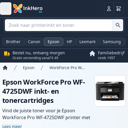
Winkel
Log in
Brother
Canon
Epson
HP
Lexmark
Samsung
Bestel nu, ontvang morgen
Familiebedrijf
Gratis verzending vanaf € 49
sinds 1997
Epson
WorkForce Pro WF-4725DWF
Home
Epson WorkForce Pro WF-
4725DWF inkt- en
tonercartridges
Vind de juiste toner voor je Epson
WorkForce Pro WF-4725DWF printer met
ons assortiment compatibele en high-
Lees meer