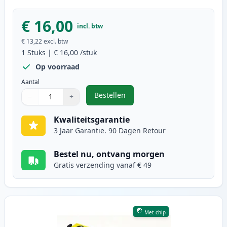
€ 16,00
incl. btw
€ 13,22
excl. btw
1
Stuks
|
€ 16,00
/stuk
Op voorraad
Aantal
Bestellen
−
+
,
Epson 35XL inktcartridge magenta
Aantal
Gebruik de knoppen om aan te passen
Aantal
:
1
Kwaliteitsgarantie
3 Jaar Garantie. 90 Dagen Retour
Bestel nu, ontvang morgen
Gratis verzending vanaf € 49
Met chip