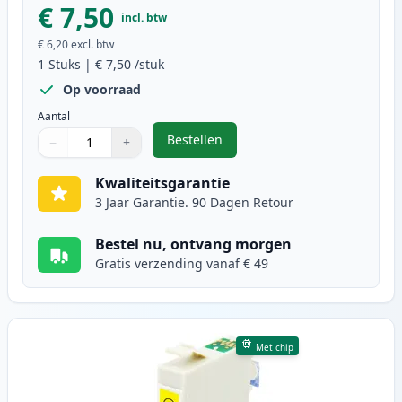
€ 7,50
incl. btw
€ 6,20
excl. btw
1
Stuks
|
€ 7,50
/stuk
Op voorraad
Aantal
Bestellen
−
+
,
Epson T0713 inktcartridge magen
Aantal
Gebruik de knoppen om aan te passen
Aantal
:
1
Kwaliteitsgarantie
3 Jaar Garantie. 90 Dagen Retour
Bestel nu, ontvang morgen
Gratis verzending vanaf € 49
Met chip