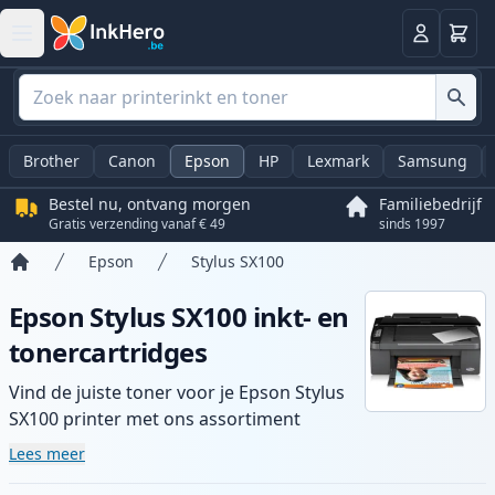
Winkel
Log in
Brother
Canon
Epson
HP
Lexmark
Samsung
Bestel nu, ontvang morgen
Familiebedrijf
Gratis verzending vanaf € 49
sinds 1997
Epson
Stylus SX100
Home
Epson Stylus SX100 inkt- en
tonercartridges
Vind de juiste toner voor je Epson Stylus
SX100 printer met ons assortiment
compatibele en high-yield cartridges.
Lees meer
Geniet van consistente printkwaliteit en