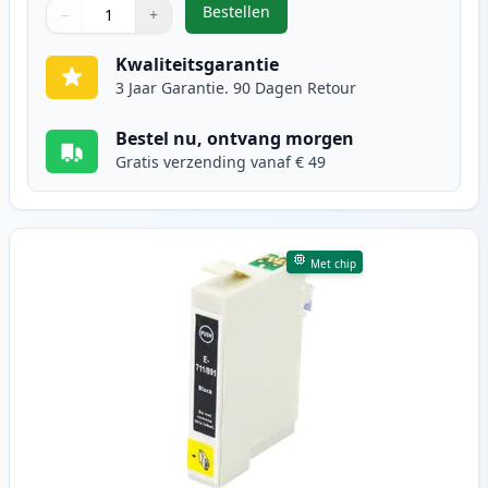
Bestellen
−
+
,
5 stuks Epson T0715 inktcartridg
Aantal
Gebruik de knoppen om aan te passen
Aantal
:
1
Kwaliteitsgarantie
3 Jaar Garantie. 90 Dagen Retour
Bestel nu, ontvang morgen
Gratis verzending vanaf € 49
Met chip