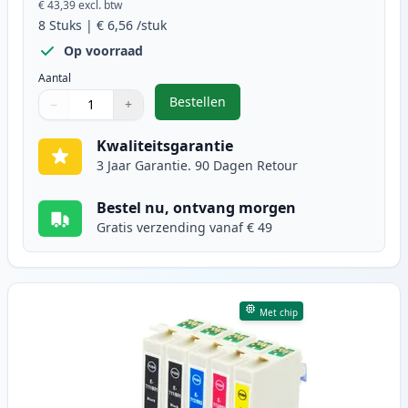
€ 43,39
excl. btw
8
Stuks
|
€ 6,56
/stuk
Op voorraad
Aantal
Bestellen
−
+
,
8 stuks Epson T0715 inktcartridg
Aantal
Gebruik de knoppen om aan te passen
Aantal
:
1
Kwaliteitsgarantie
3 Jaar Garantie. 90 Dagen Retour
Bestel nu, ontvang morgen
Gratis verzending vanaf € 49
Met chip