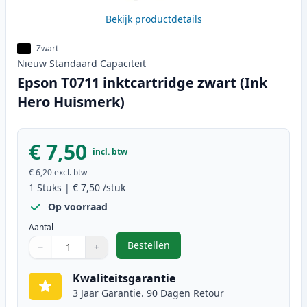
Bekijk productdetails
Zwart
Nieuw
Standaard
Capaciteit
Epson T0711 inktcartridge zwart (Ink
Hero Huismerk)
€ 7,50
incl. btw
€ 6,20
excl. btw
1
Stuks
|
€ 7,50
/stuk
Op voorraad
Aantal
Bestellen
−
+
,
Epson T0711 inktcartridge zwart 
Aantal
Gebruik de knoppen om aan te passen
Aantal
:
1
Kwaliteitsgarantie
3 Jaar Garantie. 90 Dagen Retour