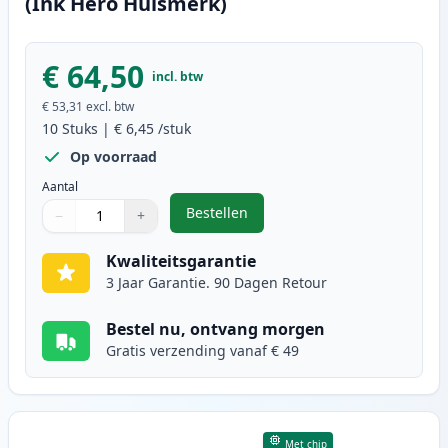
(Ink Hero Huismerk)
€ 64,50
incl. btw
€ 53,31
excl. btw
10
Stuks
|
€ 6,45
/stuk
Op voorraad
Aantal
Bestellen
−
+
,
10 stuks Epson T0715 inktcartrid
Aantal
Gebruik de knoppen om aan te passen
Aantal
:
1
Kwaliteitsgarantie
3 Jaar Garantie. 90 Dagen Retour
Bestel nu, ontvang morgen
Gratis verzending vanaf € 49
Met chip