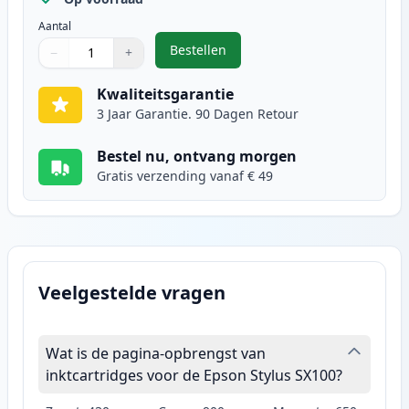
Aantal
Bestellen
−
+
,
Epson T0714 inktcartridge geel (
Aantal
Gebruik de knoppen om aan te passen
Aantal
:
1
Kwaliteitsgarantie
3 Jaar Garantie. 90 Dagen Retour
Bestel nu, ontvang morgen
Gratis verzending vanaf € 49
Veelgestelde vragen
Wat is de pagina-opbrengst van
inktcartridges voor de Epson Stylus SX100?