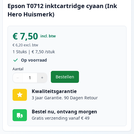
Epson T0712 inktcartridge cyaan (Ink
Hero Huismerk)
€ 7,50
incl. btw
€ 6,20
excl. btw
1
Stuks
|
€ 7,50
/stuk
Op voorraad
Aantal
Bestellen
−
+
,
Epson T0712 inktcartridge cyaan 
Aantal
Gebruik de knoppen om aan te passen
Aantal
:
1
Kwaliteitsgarantie
3 Jaar Garantie. 90 Dagen Retour
Bestel nu, ontvang morgen
Gratis verzending vanaf € 49