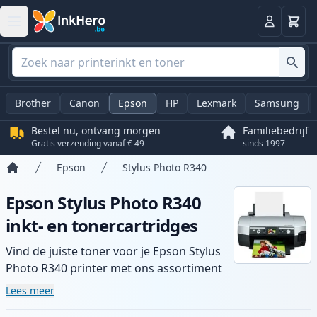
Winkel
Log in
Brother
Canon
Epson
HP
Lexmark
Samsung
Bestel nu, ontvang morgen
Familiebedrijf
Gratis verzending vanaf € 49
sinds 1997
Epson
Stylus Photo R340
Home
Epson Stylus Photo R340
inkt- en tonercartridges
Vind de juiste toner voor je Epson Stylus
Photo R340 printer met ons assortiment
compatibele en high-yield cartridges.
Lees meer
Geniet van consistente printkwaliteit en