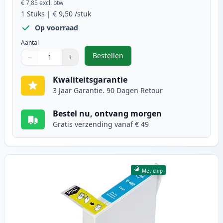
€ 7,85
excl. btw
1
Stuks
|
€ 9,50
/stuk
Op voorraad
Aantal
Bestellen
−
+
,
Epson T0481 inktcartridge zwart 
Aantal
Gebruik de knoppen om aan te passen
Aantal
:
1
Kwaliteitsgarantie
3 Jaar Garantie. 90 Dagen Retour
Bestel nu, ontvang morgen
Gratis verzending vanaf € 49
Met chip