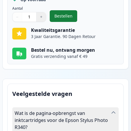
Aantal
Bestellen
−
+
,
Epson T0486 inktcartridge licht 
Aantal
Gebruik de knoppen om aan te passen
Aantal
:
1
Kwaliteitsgarantie
3 Jaar Garantie. 90 Dagen Retour
Bestel nu, ontvang morgen
Gratis verzending vanaf € 49
Veelgestelde vragen
Wat is de pagina-opbrengst van
inktcartridges voor de Epson Stylus Photo
R340?