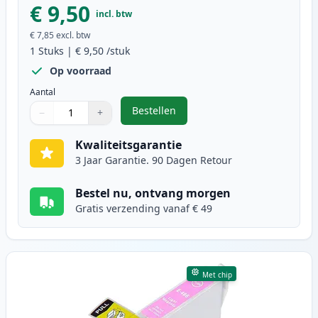
€ 9,50
incl. btw
€ 7,85
excl. btw
1
Stuks
|
€ 9,50
/stuk
Op voorraad
Aantal
Bestellen
−
+
,
Epson T0485 inktcartridge licht 
Aantal
Gebruik de knoppen om aan te passen
Aantal
:
1
Kwaliteitsgarantie
3 Jaar Garantie. 90 Dagen Retour
Bestel nu, ontvang morgen
Gratis verzending vanaf € 49
Met chip