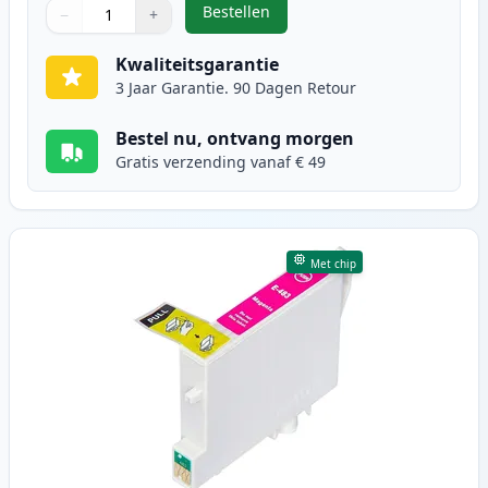
Bestellen
−
+
,
Epson T0482 inktcartridge cyaan 
Aantal
Gebruik de knoppen om aan te passen
Aantal
:
1
Kwaliteitsgarantie
3 Jaar Garantie. 90 Dagen Retour
Bestel nu, ontvang morgen
Gratis verzending vanaf € 49
Met chip