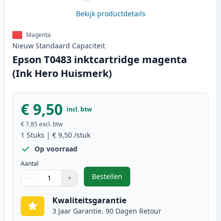
Bekijk productdetails
Magenta
Nieuw
Standaard
Capaciteit
Epson T0483 inktcartridge magenta
(Ink Hero Huismerk)
€ 9,50
incl. btw
€ 7,85
excl. btw
1
Stuks
|
€ 9,50
/stuk
Op voorraad
Aantal
Bestellen
−
+
,
Epson T0483 inktcartridge magen
Aantal
Gebruik de knoppen om aan te passen
Aantal
:
1
Kwaliteitsgarantie
3 Jaar Garantie. 90 Dagen Retour