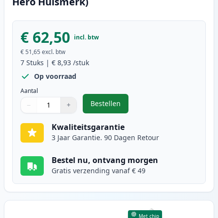
Hero Huismerk)
€ 62,50
incl. btw
€ 51,65
excl. btw
7
Stuks
|
€ 8,93
/stuk
Op voorraad
Aantal
Bestellen
−
+
,
7 stuks Epson T0487 inktcartridg
Aantal
Gebruik de knoppen om aan te passen
Aantal
:
1
Kwaliteitsgarantie
3 Jaar Garantie. 90 Dagen Retour
Bestel nu, ontvang morgen
Gratis verzending vanaf € 49
Met chip