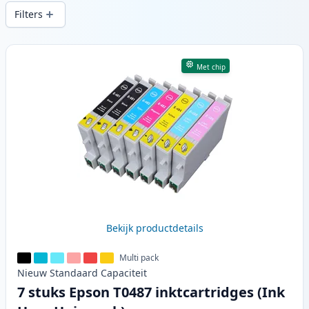
snelle levering vanuit lokale voorraad in .
Filters
Producten
Met chip
Bekijk productdetails
Multi pack
Nieuw
Standaard
Capaciteit
7 stuks Epson T0487 inktcartridges (Ink