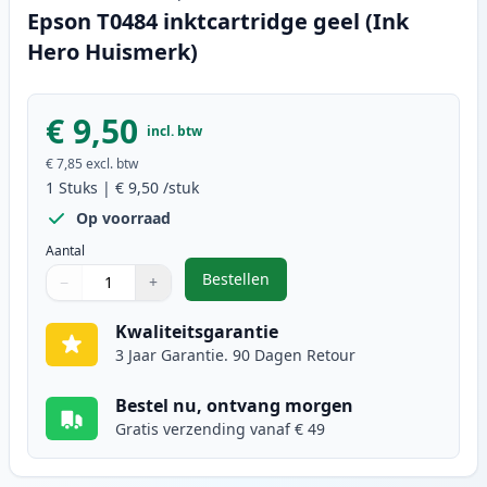
Epson T0484 inktcartridge geel (Ink
Hero Huismerk)
€ 9,50
incl. btw
€ 7,85
excl. btw
1
Stuks
|
€ 9,50
/stuk
Op voorraad
Aantal
Bestellen
−
+
,
Epson T0484 inktcartridge geel (
Aantal
Gebruik de knoppen om aan te passen
Aantal
:
1
Kwaliteitsgarantie
3 Jaar Garantie. 90 Dagen Retour
Bestel nu, ontvang morgen
Gratis verzending vanaf € 49