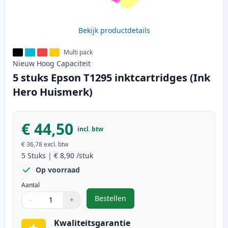
Bekijk productdetails
Multi pack
Nieuw
Hoog
Capaciteit
5 stuks Epson T1295 inktcartridges (Ink
Hero Huismerk)
€ 44,50
incl. btw
€ 36,78
excl. btw
5
Stuks
|
€ 8,90
/stuk
Op voorraad
Aantal
Bestellen
−
+
,
5 stuks Epson T1295 inktcartridg
Aantal
Gebruik de knoppen om aan te passen
Aantal
:
1
Kwaliteitsgarantie