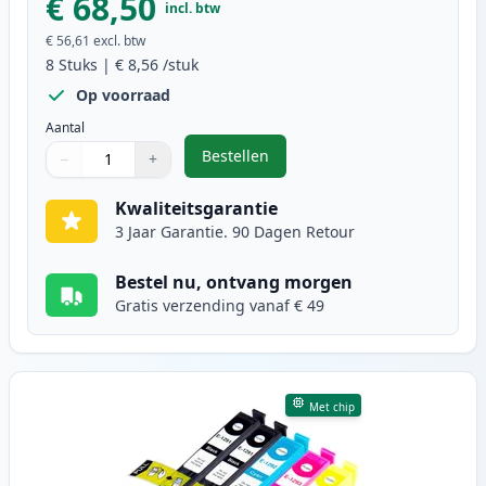
€ 68,50
incl. btw
€ 56,61
excl. btw
8
Stuks
|
€ 8,56
/stuk
Op voorraad
Aantal
Bestellen
−
+
,
8 stuks Epson T1295 inktcartridg
Aantal
Gebruik de knoppen om aan te passen
Aantal
:
1
Kwaliteitsgarantie
3 Jaar Garantie. 90 Dagen Retour
Bestel nu, ontvang morgen
Gratis verzending vanaf € 49
Met chip