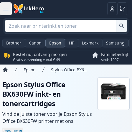
Winkel
Log in
Brother
Canon
Epson
HP
Lexmark
Samsung
Bestel nu, ontvang morgen
Familiebedrijf
Gratis verzending vanaf € 49
sinds 1997
Epson
Stylus Office BX630FW
Home
Epson Stylus Office
BX630FW inkt- en
tonercartridges
Vind de juiste toner voor je Epson Stylus
Office BX630FW printer met ons
assortiment compatibele en high-yield
Lees meer