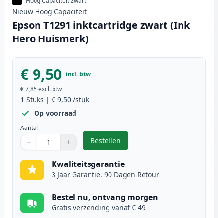
Hoog Capaciteit Zwart
Nieuw
Hoog
Capaciteit
Epson T1291 inktcartridge zwart (Ink
Hero Huismerk)
€ 9,50
incl. btw
€ 7,85
excl. btw
1
Stuks
|
€ 9,50
/stuk
Op voorraad
Aantal
Bestellen
−
+
,
Epson T1291 inktcartridge zwart 
Aantal
Gebruik de knoppen om aan te passen
Aantal
:
1
Kwaliteitsgarantie
3 Jaar Garantie. 90 Dagen Retour
Bestel nu, ontvang morgen
Gratis verzending vanaf € 49