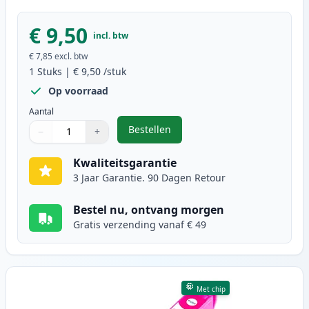
€ 9,50
incl. btw
€ 7,85
excl. btw
1
Stuks
|
€ 9,50
/stuk
Op voorraad
Aantal
Bestellen
−
+
,
Epson T1292 inktcartridge cyaan 
Aantal
Gebruik de knoppen om aan te passen
Aantal
:
1
Kwaliteitsgarantie
3 Jaar Garantie. 90 Dagen Retour
Bestel nu, ontvang morgen
Gratis verzending vanaf € 49
Met chip