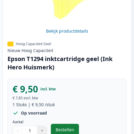
Bekijk productdetails
Hoog Capaciteit Geel
Nieuw
Hoog
Capaciteit
Epson T1294 inktcartridge geel (Ink
Hero Huismerk)
€ 9,50
incl. btw
€ 7,85
excl. btw
1
Stuks
|
€ 9,50
/stuk
Op voorraad
Aantal
Bestellen
−
+
,
Epson T1294 inktcartridge geel (
Aantal
Gebruik de knoppen om aan te passen
Aantal
:
1