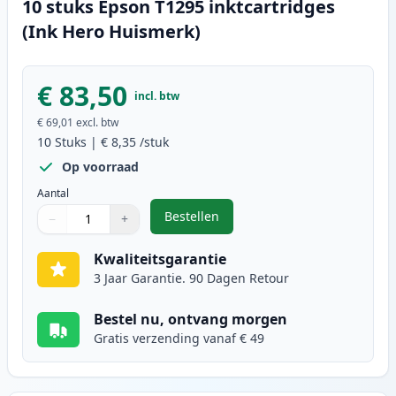
10 stuks Epson T1295 inktcartridges
(Ink Hero Huismerk)
€ 83,50
incl. btw
€ 69,01
excl. btw
10
Stuks
|
€ 8,35
/stuk
Op voorraad
Aantal
Bestellen
−
+
,
10 stuks Epson T1295 inktcartrid
Aantal
Gebruik de knoppen om aan te passen
Aantal
:
1
Kwaliteitsgarantie
3 Jaar Garantie. 90 Dagen Retour
Bestel nu, ontvang morgen
Gratis verzending vanaf € 49