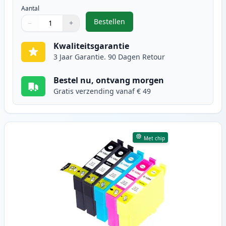
Aantal
Bestellen
−
+
,
5 stuks Epson T1285 inktcartridg
Aantal
Gebruik de knoppen om aan te passen
Aantal
:
1
Kwaliteitsgarantie
3 Jaar Garantie. 90 Dagen Retour
Bestel nu, ontvang morgen
Gratis verzending vanaf € 49
Met chip