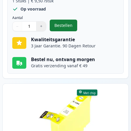
1
Stuks
|
€ 9,50
/stuk
Op voorraad
Aantal
Bestellen
−
+
,
Epson T1293 inktcartridge magen
Aantal
Gebruik de knoppen om aan te passen
Aantal
:
1
Kwaliteitsgarantie
3 Jaar Garantie. 90 Dagen Retour
Bestel nu, ontvang morgen
Gratis verzending vanaf € 49
Met chip