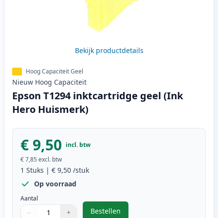
Bekijk productdetails
Hoog Capaciteit Geel
Nieuw
Hoog
Capaciteit
Epson T1294 inktcartridge geel (Ink
Hero Huismerk)
€ 9,50
incl. btw
€ 7,85
excl. btw
1
Stuks
|
€ 9,50
/stuk
Op voorraad
Aantal
Bestellen
−
+
,
Epson T1294 inktcartridge geel (
Aantal
Gebruik de knoppen om aan te passen
Aantal
:
1