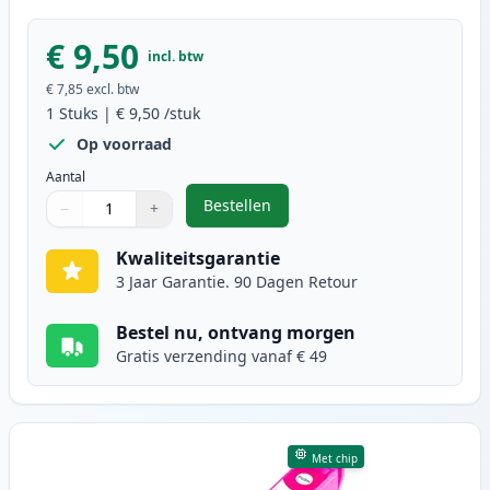
€ 9,50
incl. btw
€ 7,85
excl. btw
1
Stuks
|
€ 9,50
/stuk
Op voorraad
Aantal
Bestellen
−
+
,
Epson T1292 inktcartridge cyaan 
Aantal
Gebruik de knoppen om aan te passen
Aantal
:
1
Kwaliteitsgarantie
3 Jaar Garantie. 90 Dagen Retour
Bestel nu, ontvang morgen
Gratis verzending vanaf € 49
Met chip