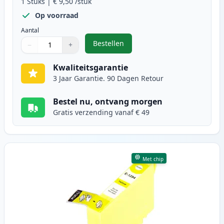
1
Stuks
|
€ 9,50
/stuk
Op voorraad
Aantal
Bestellen
−
+
,
Epson T1293 inktcartridge magen
Aantal
Gebruik de knoppen om aan te passen
Aantal
:
1
Kwaliteitsgarantie
3 Jaar Garantie. 90 Dagen Retour
Bestel nu, ontvang morgen
Gratis verzending vanaf € 49
Met chip