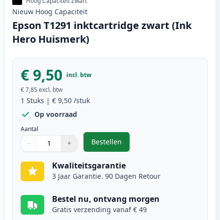
Hoog Capaciteit Zwart
Nieuw
Hoog
Capaciteit
Epson T1291 inktcartridge zwart (Ink
Hero Huismerk)
€ 9,50
incl. btw
€ 7,85
excl. btw
1
Stuks
|
€ 9,50
/stuk
Op voorraad
Aantal
Bestellen
−
+
,
Epson T1291 inktcartridge zwart 
Aantal
Gebruik de knoppen om aan te passen
Aantal
:
1
Kwaliteitsgarantie
3 Jaar Garantie. 90 Dagen Retour
Bestel nu, ontvang morgen
Gratis verzending vanaf € 49