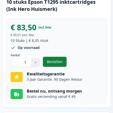
10 stuks Epson T1295 inktcartridges
(Ink Hero Huismerk)
€ 83,50
incl. btw
€ 69,01
excl. btw
10
Stuks
|
€ 8,35
/stuk
Op voorraad
Aantal
Bestellen
−
+
,
10 stuks Epson T1295 inktcartrid
Aantal
Gebruik de knoppen om aan te passen
Aantal
:
1
Kwaliteitsgarantie
3 Jaar Garantie. 90 Dagen Retour
Bestel nu, ontvang morgen
Gratis verzending vanaf € 49