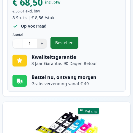
€ 68,50
incl. btw
€ 56,61
excl. btw
8
Stuks
|
€ 8,56
/stuk
Op voorraad
Aantal
Bestellen
−
+
,
8 stuks Epson T1295 inktcartridg
Aantal
Gebruik de knoppen om aan te passen
Aantal
:
1
Kwaliteitsgarantie
3 Jaar Garantie. 90 Dagen Retour
Bestel nu, ontvang morgen
Gratis verzending vanaf € 49
Met chip