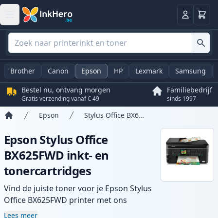
Winkel
Log in
Brother
Canon
Epson
HP
Lexmark
Samsung
Bestel nu, ontvang morgen
Familiebedrijf
Gratis verzending vanaf € 49
sinds 1997
Epson
Stylus Office BX625FWD
Home
Epson Stylus Office
BX625FWD inkt- en
tonercartridges
Vind de juiste toner voor je Epson Stylus
Office BX625FWD printer met ons
assortiment compatibele en high-yield
Lees meer