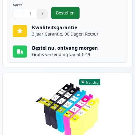
Aantal
Bestellen
−
+
,
5 stuks Epson T1285 inktcartridg
Aantal
Gebruik de knoppen om aan te passen
Aantal
:
1
Kwaliteitsgarantie
3 Jaar Garantie. 90 Dagen Retour
Bestel nu, ontvang morgen
Gratis verzending vanaf € 49
Met chip