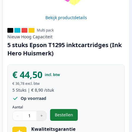
Bekijk productdetails
Multi pack
Nieuw
Hoog
Capaciteit
5 stuks Epson T1295 inktcartridges (Ink
Hero Huismerk)
€ 44,50
incl. btw
€ 36,78
excl. btw
5
Stuks
|
€ 8,90
/stuk
Op voorraad
Aantal
Bestellen
−
+
,
5 stuks Epson T1295 inktcartridg
Aantal
Gebruik de knoppen om aan te passen
Aantal
:
1
Kwaliteitsgarantie