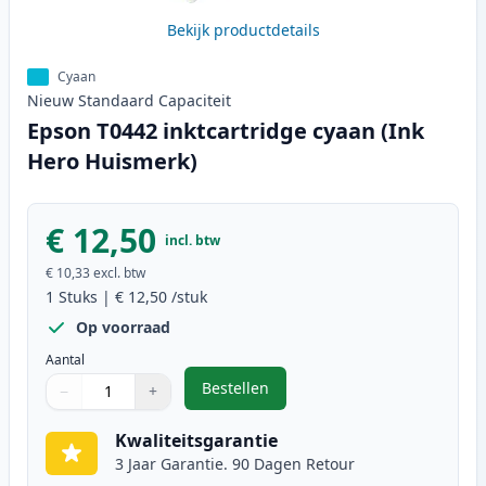
Bekijk productdetails
Cyaan
Nieuw
Standaard
Capaciteit
Epson T0442 inktcartridge cyaan (Ink
Hero Huismerk)
€ 12,50
incl. btw
€ 10,33
excl. btw
1
Stuks
|
€ 12,50
/stuk
Op voorraad
Aantal
Bestellen
−
+
,
Epson T0442 inktcartridge cyaan 
Aantal
Gebruik de knoppen om aan te passen
Aantal
:
1
Kwaliteitsgarantie
3 Jaar Garantie. 90 Dagen Retour