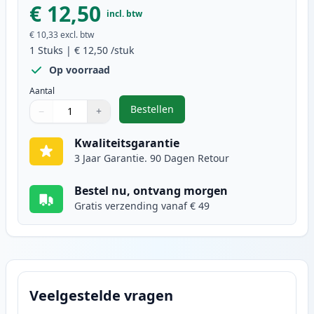
€ 12,50
incl. btw
€ 10,33
excl. btw
1
Stuks
|
€ 12,50
/stuk
Op voorraad
Aantal
Bestellen
−
+
,
Epson T0444 inktcartridge geel (
Aantal
Gebruik de knoppen om aan te passen
Aantal
:
1
Kwaliteitsgarantie
3 Jaar Garantie. 90 Dagen Retour
Bestel nu, ontvang morgen
Gratis verzending vanaf € 49
Veelgestelde vragen