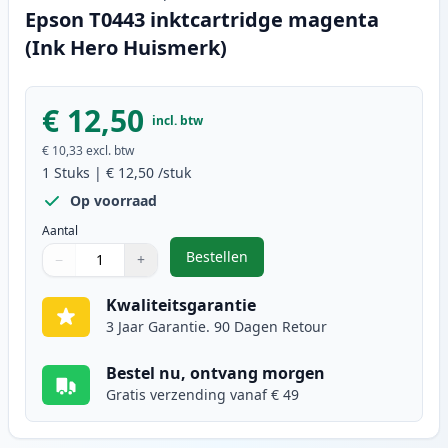
Epson T0443 inktcartridge magenta
(Ink Hero Huismerk)
€ 12,50
incl. btw
€ 10,33
excl. btw
1
Stuks
|
€ 12,50
/stuk
Op voorraad
Aantal
Bestellen
−
+
,
Epson T0443 inktcartridge magen
Aantal
Gebruik de knoppen om aan te passen
Aantal
:
1
Kwaliteitsgarantie
3 Jaar Garantie. 90 Dagen Retour
Bestel nu, ontvang morgen
Gratis verzending vanaf € 49