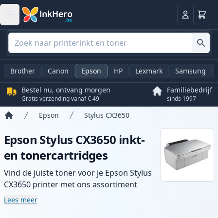
Winkel
Log in
Brother
Canon
Epson
HP
Lexmark
Samsung
Bestel nu, ontvang morgen
Familiebedrijf
Gratis verzending vanaf € 49
sinds 1997
Epson
Stylus CX3650
Home
Epson Stylus CX3650 inkt-
en tonercartridges
Vind de juiste toner voor je Epson Stylus
CX3650 printer met ons assortiment
compatibele en high-yield cartridges.
Lees meer
Geniet van consistente printkwaliteit en