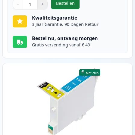
Bestellen
−
+
,
Epson T0441 inktcartridge zwart 
Aantal
Gebruik de knoppen om aan te passen
Aantal
:
1
Kwaliteitsgarantie
3 Jaar Garantie. 90 Dagen Retour
Bestel nu, ontvang morgen
Gratis verzending vanaf € 49
Met chip