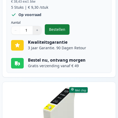
€ 38,43
excl. btw
5
Stuks
|
€ 9,30
/stuk
Op voorraad
Aantal
Bestellen
−
+
,
5 stuks Epson T0445 inktcartridg
Aantal
Gebruik de knoppen om aan te passen
Aantal
:
1
Kwaliteitsgarantie
3 Jaar Garantie. 90 Dagen Retour
Bestel nu, ontvang morgen
Gratis verzending vanaf € 49
Met chip