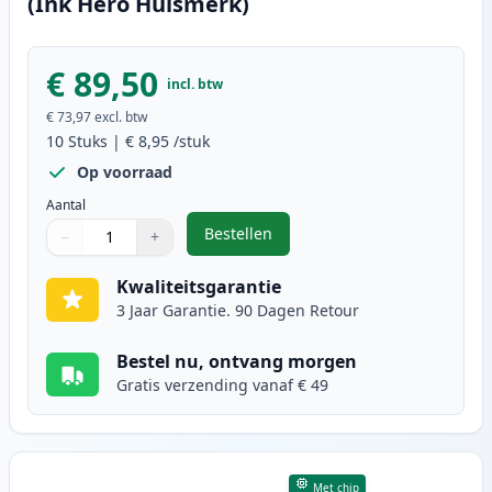
(Ink Hero Huismerk)
€ 89,50
incl. btw
€ 73,97
excl. btw
10
Stuks
|
€ 8,95
/stuk
Op voorraad
Aantal
Bestellen
−
+
,
10 stuks Epson T0445 inktcartrid
Aantal
Gebruik de knoppen om aan te passen
Aantal
:
1
Kwaliteitsgarantie
3 Jaar Garantie. 90 Dagen Retour
Bestel nu, ontvang morgen
Gratis verzending vanaf € 49
Met chip