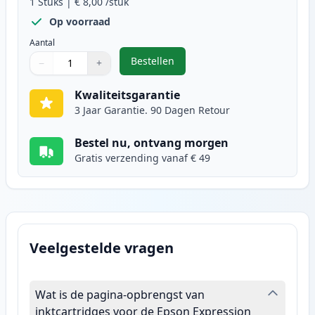
1
Stuks
|
€ 8,00
/stuk
Op voorraad
Aantal
Bestellen
−
+
,
Epson 33XL inktcartridge foto zwa
Aantal
Gebruik de knoppen om aan te passen
Aantal
:
1
Kwaliteitsgarantie
3 Jaar Garantie. 90 Dagen Retour
Bestel nu, ontvang morgen
Gratis verzending vanaf € 49
Veelgestelde vragen
Wat is de pagina-opbrengst van
inktcartridges voor de Epson Expression