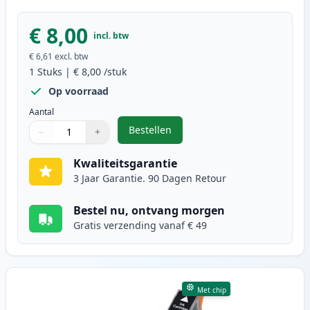
€ 8,00
incl. btw
€ 6,61
excl. btw
1
Stuks
|
€ 8,00
/stuk
Op voorraad
Aantal
Bestellen
−
+
,
Epson 33XL inktcartridge geel ho
Aantal
Gebruik de knoppen om aan te passen
Aantal
:
1
Kwaliteitsgarantie
3 Jaar Garantie. 90 Dagen Retour
Bestel nu, ontvang morgen
Gratis verzending vanaf € 49
Met chip