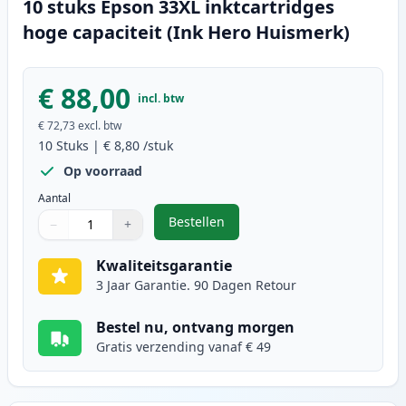
10 stuks Epson 33XL inktcartridges
hoge capaciteit (Ink Hero Huismerk)
€ 88,00
incl. btw
€ 72,73
excl. btw
10
Stuks
|
€ 8,80
/stuk
Op voorraad
Aantal
Bestellen
−
+
,
10 stuks Epson 33XL inktcartridg
Aantal
Gebruik de knoppen om aan te passen
Aantal
:
1
Kwaliteitsgarantie
3 Jaar Garantie. 90 Dagen Retour
Bestel nu, ontvang morgen
Gratis verzending vanaf € 49