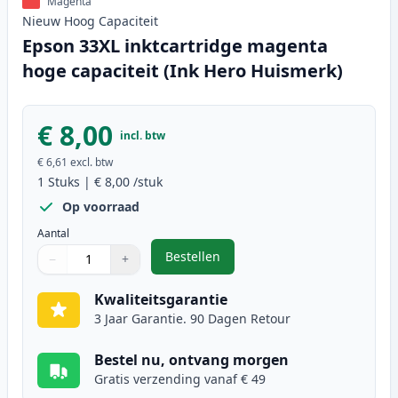
Magenta
Nieuw
Hoog
Capaciteit
Epson 33XL inktcartridge magenta
hoge capaciteit (Ink Hero Huismerk)
€ 8,00
incl. btw
€ 6,61
excl. btw
1
Stuks
|
€ 8,00
/stuk
Op voorraad
Aantal
Bestellen
−
+
,
Epson 33XL inktcartridge magenta
Aantal
Gebruik de knoppen om aan te passen
Aantal
:
1
Kwaliteitsgarantie
3 Jaar Garantie. 90 Dagen Retour
Bestel nu, ontvang morgen
Gratis verzending vanaf € 49