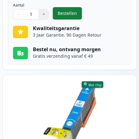
Aantal
Bestellen
−
+
,
Epson 33XL inktcartridge zwart h
Aantal
Gebruik de knoppen om aan te passen
Aantal
:
1
Kwaliteitsgarantie
3 Jaar Garantie. 90 Dagen Retour
Bestel nu, ontvang morgen
Gratis verzending vanaf € 49
Met chip