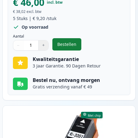
€ 46,00
incl. btw
€ 38,02
excl. btw
5
Stuks
|
€ 9,20
/stuk
Op voorraad
Aantal
Bestellen
−
+
,
5 stuks Epson 33XL inktcartridges
Aantal
Gebruik de knoppen om aan te passen
Aantal
:
1
Kwaliteitsgarantie
3 Jaar Garantie. 90 Dagen Retour
Bestel nu, ontvang morgen
Gratis verzending vanaf € 49
Met chip