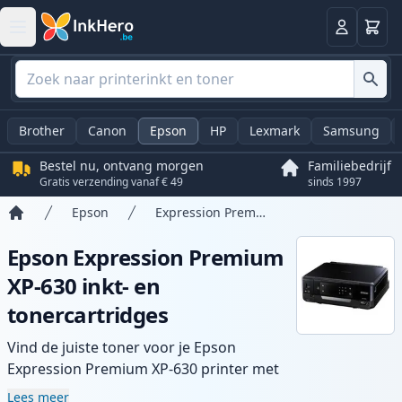
Winkel
Log in
Brother
Canon
Epson
HP
Lexmark
Samsung
Bestel nu, ontvang morgen
Familiebedrijf
Gratis verzending vanaf € 49
sinds 1997
Epson
Expression Premium XP-630
Home
Epson Expression Premium
XP-630 inkt- en
tonercartridges
Vind de juiste toner voor je Epson
Expression Premium XP-630 printer met
ons assortiment compatibele en high-
Lees meer