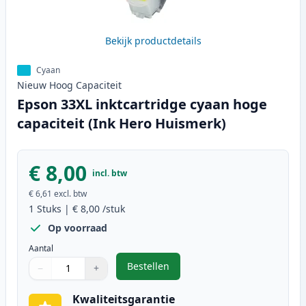
Bekijk productdetails
Cyaan
Nieuw
Hoog
Capaciteit
Epson 33XL inktcartridge cyaan hoge
capaciteit (Ink Hero Huismerk)
€ 8,00
incl. btw
€ 6,61
excl. btw
1
Stuks
|
€ 8,00
/stuk
Op voorraad
Aantal
Bestellen
−
+
,
Epson 33XL inktcartridge cyaan h
Aantal
Gebruik de knoppen om aan te passen
Aantal
:
1
Kwaliteitsgarantie