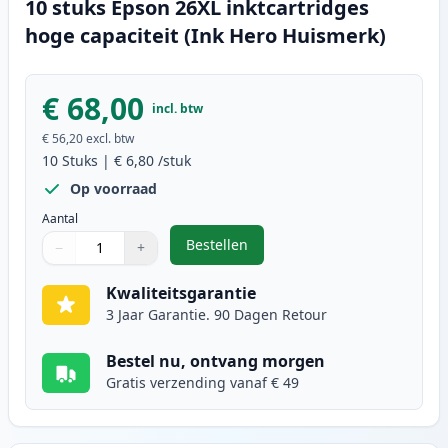
10 stuks Epson 26XL inktcartridges
hoge capaciteit (Ink Hero Huismerk)
€ 68,00
incl. btw
€ 56,20
excl. btw
10
Stuks
|
€ 6,80
/stuk
Op voorraad
Aantal
Bestellen
−
+
,
10 stuks Epson 26XL inktcartridg
Aantal
Gebruik de knoppen om aan te passen
Aantal
:
1
Kwaliteitsgarantie
3 Jaar Garantie. 90 Dagen Retour
Bestel nu, ontvang morgen
Gratis verzending vanaf € 49