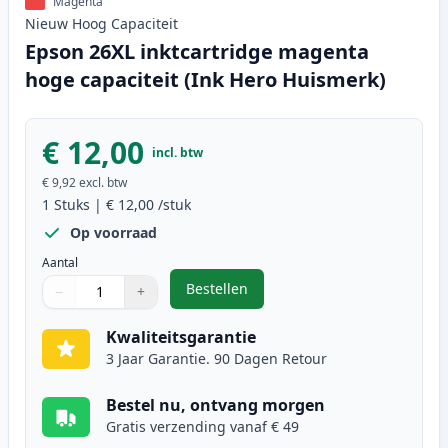
Magenta
Nieuw
Hoog
Capaciteit
Epson 26XL inktcartridge magenta
hoge capaciteit (Ink Hero Huismerk)
€ 12,00
incl. btw
€ 9,92
excl. btw
1
Stuks
|
€ 12,00
/stuk
Op voorraad
Aantal
Bestellen
−
+
,
Epson 26XL inktcartridge magenta
Aantal
Gebruik de knoppen om aan te passen
Aantal
:
1
Kwaliteitsgarantie
3 Jaar Garantie. 90 Dagen Retour
Bestel nu, ontvang morgen
Gratis verzending vanaf € 49