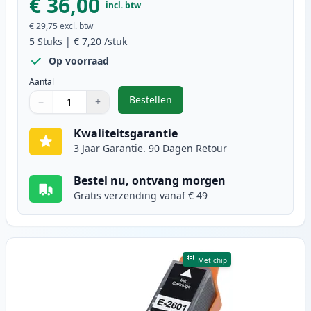
€ 36,00
incl. btw
€ 29,75
excl. btw
5
Stuks
|
€ 7,20
/stuk
Op voorraad
Aantal
Bestellen
−
+
,
5 stuks Epson 26XL inktcartridges
Aantal
Gebruik de knoppen om aan te passen
Aantal
:
1
Kwaliteitsgarantie
3 Jaar Garantie. 90 Dagen Retour
Bestel nu, ontvang morgen
Gratis verzending vanaf € 49
Met chip