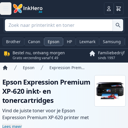
Winkel
Log in
Brother
Canon
Epson
HP
Lexmark
Samsung
Bestel nu, ontvang morgen
Familiebedrijf
Gratis verzending vanaf € 49
sinds 1997
Epson
Expression Premium XP-620
Home
Epson Expression Premium
XP-620 inkt- en
tonercartridges
Vind de juiste toner voor je Epson
Expression Premium XP-620 printer met
ons assortiment compatibele en high-
Lees meer