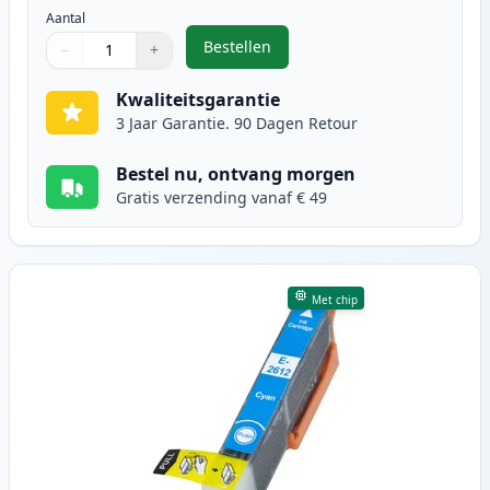
Aantal
Bestellen
−
+
,
Epson 26XL inktcartridge zwart h
Aantal
Gebruik de knoppen om aan te passen
Aantal
:
1
Kwaliteitsgarantie
3 Jaar Garantie. 90 Dagen Retour
Bestel nu, ontvang morgen
Gratis verzending vanaf € 49
Met chip