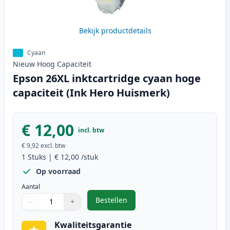
Bekijk productdetails
Cyaan
Nieuw
Hoog
Capaciteit
Epson 26XL inktcartridge cyaan hoge
capaciteit (Ink Hero Huismerk)
€ 12,00
incl. btw
€ 9,92
excl. btw
1
Stuks
|
€ 12,00
/stuk
Op voorraad
Aantal
Bestellen
−
+
,
Epson 26XL inktcartridge cyaan h
Aantal
Gebruik de knoppen om aan te passen
Aantal
:
1
Kwaliteitsgarantie