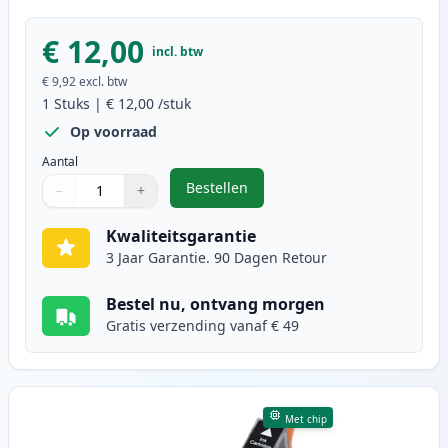
€ 12,00
incl. btw
€ 9,92
excl. btw
1
Stuks
|
€ 12,00
/stuk
Op voorraad
Aantal
Bestellen
−
+
,
Epson 26XL inktcartridge geel ho
Aantal
Gebruik de knoppen om aan te passen
Aantal
:
1
Kwaliteitsgarantie
3 Jaar Garantie. 90 Dagen Retour
Bestel nu, ontvang morgen
Gratis verzending vanaf € 49
Met chip