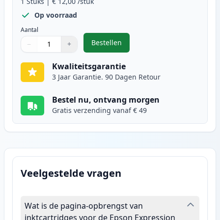
1
Stuks
|
€ 12,00
/stuk
Op voorraad
Aantal
Bestellen
−
+
,
Epson 26XL inktcartridge foto zwa
Aantal
Gebruik de knoppen om aan te passen
Aantal
:
1
Kwaliteitsgarantie
3 Jaar Garantie. 90 Dagen Retour
Bestel nu, ontvang morgen
Gratis verzending vanaf € 49
Veelgestelde vragen
Wat is de pagina-opbrengst van
inktcartridges voor de Epson Expression