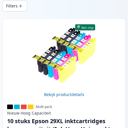
printkwaliteit en snelle levering vanuit
Filters
lokale voorraad in .
Producten
Met chip
Bekijk productdetails
Multi pack
Nieuw
Hoog
Capaciteit
10 stuks Epson 29XL inktcartridges