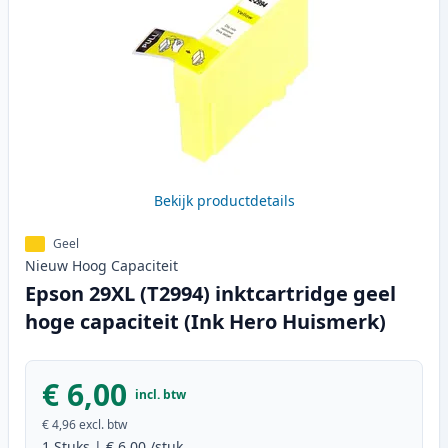
Bekijk productdetails
Geel
Nieuw
Hoog
Capaciteit
Epson 29XL (T2994) inktcartridge geel
hoge capaciteit (Ink Hero Huismerk)
€ 6,00
incl. btw
€ 4,96
excl. btw
1
Stuks
|
€ 6,00
/stuk