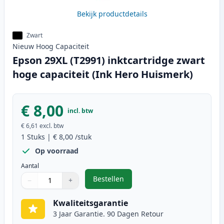
Bekijk productdetails
Zwart
Nieuw
Hoog
Capaciteit
Epson 29XL (T2991) inktcartridge zwart
hoge capaciteit (Ink Hero Huismerk)
€ 8,00
incl. btw
€ 6,61
excl. btw
1
Stuks
|
€ 8,00
/stuk
Op voorraad
Aantal
Bestellen
−
+
,
Epson 29XL (T2991) inktcartridge
Aantal
Gebruik de knoppen om aan te passen
Aantal
:
1
Kwaliteitsgarantie
3 Jaar Garantie. 90 Dagen Retour