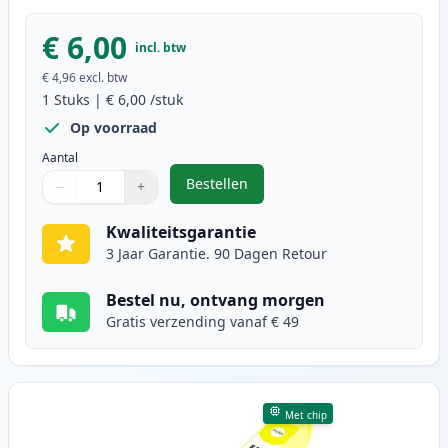
€ 6,00
incl. btw
€ 4,96
excl. btw
1
Stuks
|
€ 6,00
/stuk
Op voorraad
Aantal
Bestellen
−
+
,
Epson 29XL (T2993) inktcartridge
Aantal
Gebruik de knoppen om aan te passen
Aantal
:
1
Kwaliteitsgarantie
3 Jaar Garantie. 90 Dagen Retour
Bestel nu, ontvang morgen
Gratis verzending vanaf € 49
Met chip