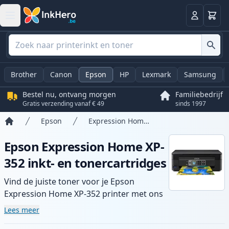
Winkel
Log in
Brother
Canon
Epson
HP
Lexmark
Samsung
Bestel nu, ontvang morgen
Familiebedrijf
Gratis verzending vanaf € 49
sinds 1997
Epson
Expression Home XP-352
Home
Epson Expression Home XP-
352 inkt- en tonercartridges
Vind de juiste toner voor je Epson
Expression Home XP-352 printer met ons
assortiment compatibele en high-yield
Lees meer
cartridges. Geniet van consistente