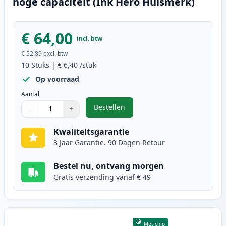
hoge capaciteit (Ink Hero Huismerk)
€ 64,00
incl. btw
€ 52,89
excl. btw
10
Stuks
|
€ 6,40
/stuk
Op voorraad
Aantal
Bestellen
−
+
,
10 stuks Epson 29XL inktcartridg
Aantal
Gebruik de knoppen om aan te passen
Aantal
:
1
Kwaliteitsgarantie
3 Jaar Garantie. 90 Dagen Retour
Bestel nu, ontvang morgen
Gratis verzending vanaf € 49
Met chip