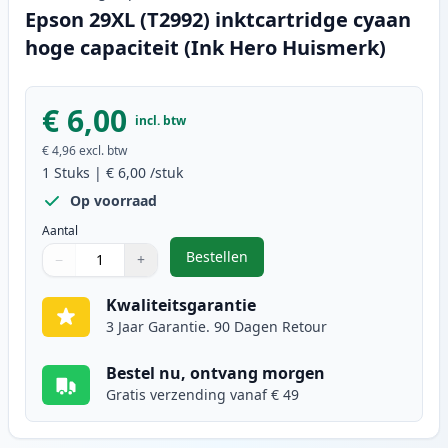
Epson 29XL (T2992) inktcartridge cyaan
hoge capaciteit (Ink Hero Huismerk)
€ 6,00
incl. btw
€ 4,96
excl. btw
1
Stuks
|
€ 6,00
/stuk
Op voorraad
Aantal
Bestellen
−
+
,
Epson 29XL (T2992) inktcartridge
Aantal
Gebruik de knoppen om aan te passen
Aantal
:
1
Kwaliteitsgarantie
3 Jaar Garantie. 90 Dagen Retour
Bestel nu, ontvang morgen
Gratis verzending vanaf € 49