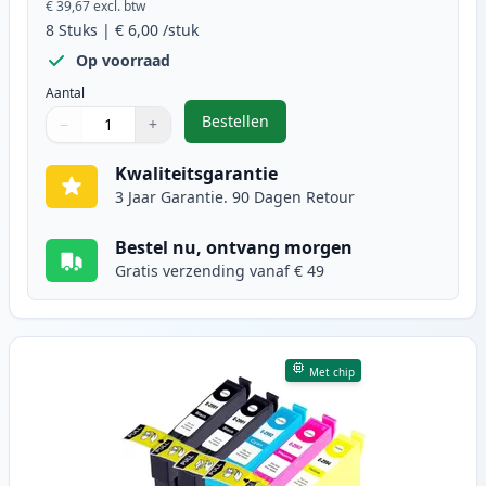
€ 39,67
excl. btw
8
Stuks
|
€ 6,00
/stuk
Op voorraad
Aantal
Bestellen
−
+
,
8 stuks Epson 29XL inktcartridges
Aantal
Gebruik de knoppen om aan te passen
Aantal
:
1
Kwaliteitsgarantie
3 Jaar Garantie. 90 Dagen Retour
Bestel nu, ontvang morgen
Gratis verzending vanaf € 49
Met chip