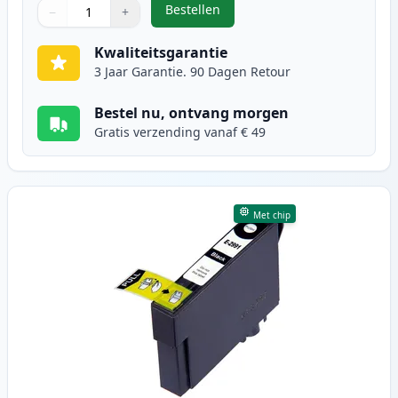
Bestellen
−
+
,
5 stuks Epson 29XL inktcartridges
Aantal
Gebruik de knoppen om aan te passen
Aantal
:
1
Kwaliteitsgarantie
3 Jaar Garantie. 90 Dagen Retour
Bestel nu, ontvang morgen
Gratis verzending vanaf € 49
Met chip