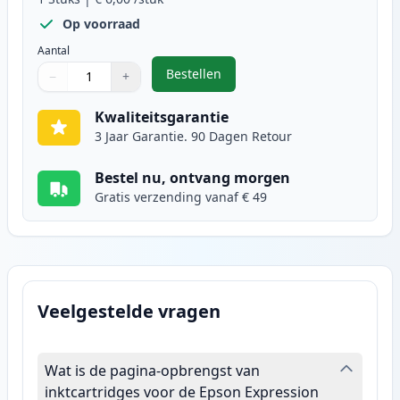
Op voorraad
Aantal
Bestellen
−
+
,
Epson 29XL (T2994) inktcartridge 
Aantal
Gebruik de knoppen om aan te passen
Aantal
:
1
Kwaliteitsgarantie
3 Jaar Garantie. 90 Dagen Retour
Bestel nu, ontvang morgen
Gratis verzending vanaf € 49
Veelgestelde vragen
Wat is de pagina-opbrengst van
inktcartridges voor de Epson Expression