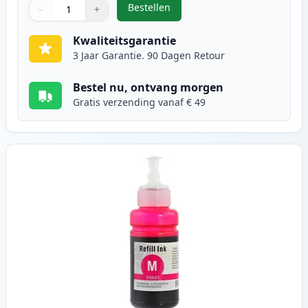
Bestellen
−
+
,
Epson 664 (T6642) inkttank cyaan
Aantal
Gebruik de knoppen om aan te passen
Aantal
:
1
Kwaliteitsgarantie
3 Jaar Garantie. 90 Dagen Retour
Bestel nu, ontvang morgen
Gratis verzending vanaf € 49