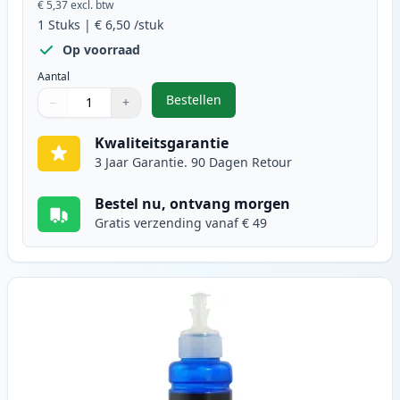
€ 5,37
excl. btw
1
Stuks
|
€ 6,50
/stuk
Op voorraad
Aantal
Bestellen
−
+
,
Epson 664 (T6641) inkttank zwart
Aantal
Gebruik de knoppen om aan te passen
Aantal
:
1
Kwaliteitsgarantie
3 Jaar Garantie. 90 Dagen Retour
Bestel nu, ontvang morgen
Gratis verzending vanaf € 49