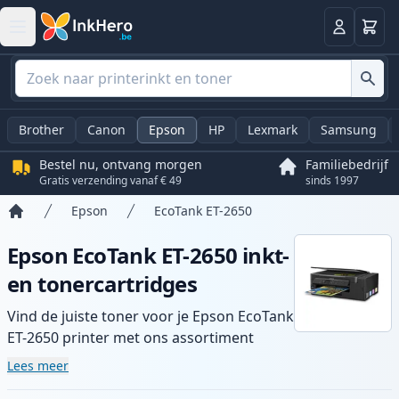
Winkel
Log in
Brother
Canon
Epson
HP
Lexmark
Samsung
Bestel nu, ontvang morgen
Familiebedrijf
Gratis verzending vanaf € 49
sinds 1997
Epson
EcoTank ET-2650
Home
Epson EcoTank ET-2650 inkt-
en tonercartridges
Vind de juiste toner voor je Epson EcoTank
ET-2650 printer met ons assortiment
compatibele en high-yield cartridges.
Lees meer
Geniet van consistente printkwaliteit en