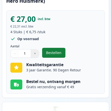
Hero Huismerk)
€ 27,00
incl. btw
€ 22,31
excl. btw
4
Stuks
|
€ 6,75
/stuk
Op voorraad
Aantal
Bestellen
−
+
,
4 stuks Epson T664 zwart en kleu
Aantal
Gebruik de knoppen om aan te passen
Aantal
:
1
Kwaliteitsgarantie
3 Jaar Garantie. 90 Dagen Retour
Bestel nu, ontvang morgen
Gratis verzending vanaf € 49