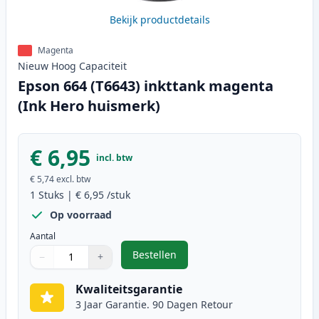
Bekijk productdetails
Magenta
Nieuw
Hoog
Capaciteit
Epson 664 (T6643) inkttank magenta
(Ink Hero huismerk)
€ 6,95
incl. btw
€ 5,74
excl. btw
1
Stuks
|
€ 6,95
/stuk
Op voorraad
Aantal
Bestellen
−
+
,
Epson 664 (T6643) inkttank mage
Aantal
Gebruik de knoppen om aan te passen
Aantal
:
1
Kwaliteitsgarantie
3 Jaar Garantie. 90 Dagen Retour