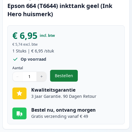
Epson 664 (T6644) inkttank geel (Ink
Hero huismerk)
€ 6,95
incl. btw
€ 5,74
excl. btw
1
Stuks
|
€ 6,95
/stuk
Op voorraad
Aantal
Bestellen
−
+
,
Epson 664 (T6644) inkttank geel 
Aantal
Gebruik de knoppen om aan te passen
Aantal
:
1
Kwaliteitsgarantie
3 Jaar Garantie. 90 Dagen Retour
Bestel nu, ontvang morgen
Gratis verzending vanaf € 49