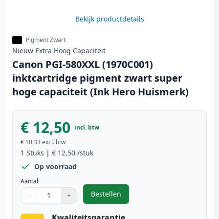
Bekijk productdetails
Pigment Zwart
Nieuw
Extra Hoog
Capaciteit
Canon PGI-580XXL (1970C001)
inktcartridge pigment zwart super
hoge capaciteit (Ink Hero Huismerk)
€ 12,50
incl. btw
€ 10,33
excl. btw
1
Stuks
|
€ 12,50
/stuk
Op voorraad
Aantal
Bestellen
−
+
,
Canon PGI-580XXL (1970C001) inkt
Aantal
Gebruik de knoppen om aan te passen
Aantal
:
1
Kwaliteitsgarantie