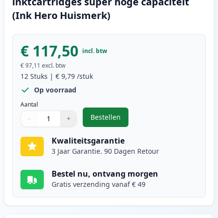
inktcartridges super hoge capaciteit
(Ink Hero Huismerk)
€ 117,50
incl. btw
€ 97,11
excl. btw
12
Stuks
|
€ 9,79
/stuk
Op voorraad
Aantal
Bestellen
−
+
,
12 stuks Canon PGI-580XXL & CLI-
Aantal
Gebruik de knoppen om aan te passen
Aantal
:
1
Kwaliteitsgarantie
3 Jaar Garantie. 90 Dagen Retour
Bestel nu, ontvang morgen
Gratis verzending vanaf € 49