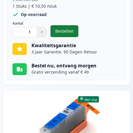
1
Stuks
|
€ 10,50
/stuk
Op voorraad
Aantal
Bestellen
−
+
,
Canon CLI-581XXL (1997C001) inkt
Aantal
Gebruik de knoppen om aan te passen
Aantal
:
1
Kwaliteitsgarantie
3 Jaar Garantie. 90 Dagen Retour
Bestel nu, ontvang morgen
Gratis verzending vanaf € 49
Met chip