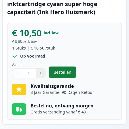
inktcartridge cyaan super hoge
capaciteit (Ink Hero Huismerk)
€ 10,50
incl. btw
€ 8,68
excl. btw
1
Stuks
|
€ 10,50
/stuk
Op voorraad
Aantal
Bestellen
−
+
,
Canon CLI-581XXL (1995C001) inkt
Aantal
Gebruik de knoppen om aan te passen
Aantal
:
1
Kwaliteitsgarantie
3 Jaar Garantie. 90 Dagen Retour
Bestel nu, ontvang morgen
Gratis verzending vanaf € 49