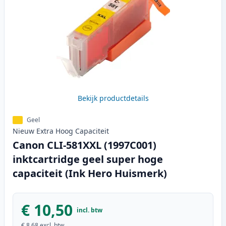
Bekijk productdetails
Geel
Nieuw
Extra Hoog
Capaciteit
Canon CLI-581XXL (1997C001)
inktcartridge geel super hoge
capaciteit (Ink Hero Huismerk)
€ 10,50
incl. btw
€ 8,68
excl. btw