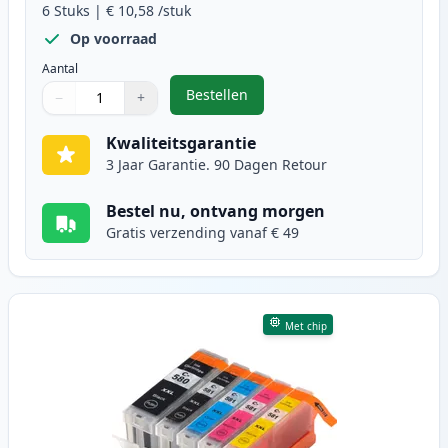
6
Stuks
|
€ 10,58
/stuk
Op voorraad
Aantal
Bestellen
−
+
,
6 stuks Canon PGI-580XXL & CLI-5
Aantal
Gebruik de knoppen om aan te passen
Aantal
:
1
Kwaliteitsgarantie
3 Jaar Garantie. 90 Dagen Retour
Bestel nu, ontvang morgen
Gratis verzending vanaf € 49
Met chip