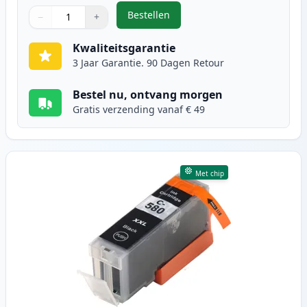
Bestellen
−
+
,
5 stuks Canon PGI-580XXL & CLI-5
Aantal
Gebruik de knoppen om aan te passen
Aantal
:
1
Kwaliteitsgarantie
3 Jaar Garantie. 90 Dagen Retour
Bestel nu, ontvang morgen
Gratis verzending vanaf € 49
Met chip