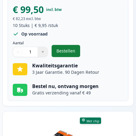
€ 99,50
incl. btw
€ 82,23
excl. btw
10
Stuks
|
€ 9,95
/stuk
Op voorraad
Aantal
Bestellen
−
+
,
10 stuks Canon PGI-580XXL & CLI-
Aantal
Gebruik de knoppen om aan te passen
Aantal
:
1
Kwaliteitsgarantie
3 Jaar Garantie. 90 Dagen Retour
Bestel nu, ontvang morgen
Gratis verzending vanaf € 49
Met chip