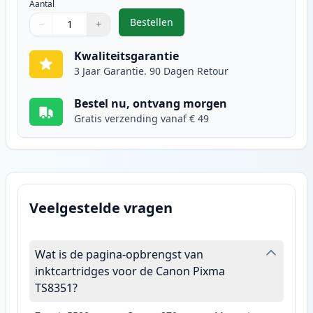
Aantal
Bestellen
−
+
,
Canon CLI-581XXL (1999C001) inkt
Aantal
Gebruik de knoppen om aan te passen
Aantal
:
1
Kwaliteitsgarantie
3 Jaar Garantie. 90 Dagen Retour
Bestel nu, ontvang morgen
Gratis verzending vanaf € 49
Veelgestelde vragen
Wat is de pagina-opbrengst van
inktcartridges voor de Canon Pixma
TS8351?