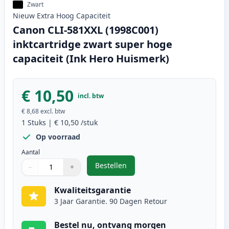
Zwart
Nieuw
Extra Hoog
Capaciteit
Canon CLI-581XXL (1998C001)
inktcartridge zwart super hoge
capaciteit (Ink Hero Huismerk)
€ 10,50
incl. btw
€ 8,68
excl. btw
1
Stuks
|
€ 10,50
/stuk
Op voorraad
Aantal
Bestellen
−
+
,
Canon CLI-581XXL (1998C001) inkt
Aantal
Gebruik de knoppen om aan te passen
Aantal
:
1
Kwaliteitsgarantie
3 Jaar Garantie. 90 Dagen Retour
Bestel nu, ontvang morgen