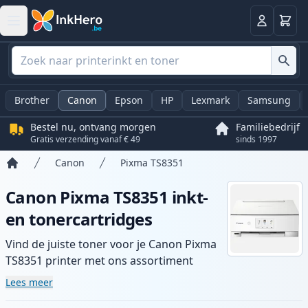
Winkel
Log in
Brother
Canon
Epson
HP
Lexmark
Samsung
Bestel nu, ontvang morgen
Familiebedrijf
Gratis verzending vanaf € 49
sinds 1997
Canon
Pixma TS8351
Home
Canon Pixma TS8351 inkt-
en tonercartridges
Vind de juiste toner voor je Canon Pixma
TS8351 printer met ons assortiment
compatibele en high-yield cartridges.
Lees meer
Geniet van consistente printkwaliteit en