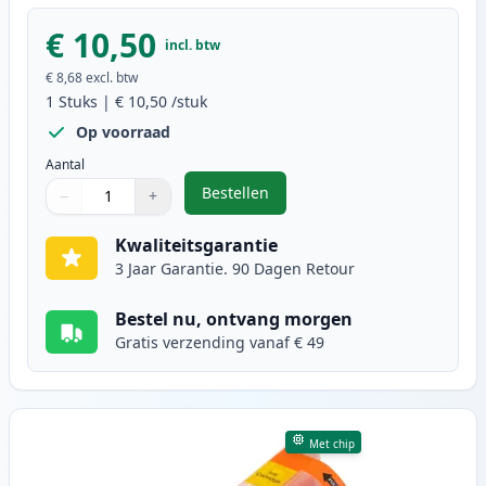
€ 10,50
incl. btw
€ 8,68
excl. btw
1
Stuks
|
€ 10,50
/stuk
Op voorraad
Aantal
Bestellen
−
+
,
Canon CLI-581XXL (1996C001) ink
Aantal
Gebruik de knoppen om aan te passen
Aantal
:
1
Kwaliteitsgarantie
3 Jaar Garantie. 90 Dagen Retour
Bestel nu, ontvang morgen
Gratis verzending vanaf € 49
Met chip