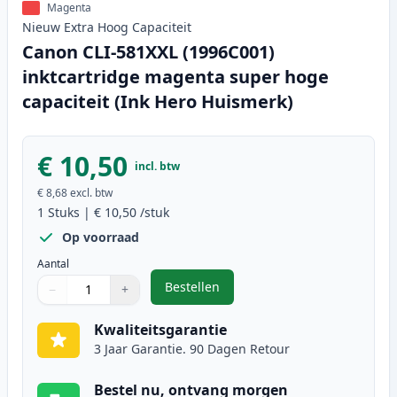
Magenta
Nieuw
Extra Hoog
Capaciteit
Canon CLI-581XXL (1996C001)
inktcartridge magenta super hoge
capaciteit (Ink Hero Huismerk)
€ 10,50
incl. btw
€ 8,68
excl. btw
1
Stuks
|
€ 10,50
/stuk
Op voorraad
Aantal
Bestellen
−
+
,
Canon CLI-581XXL (1996C001) ink
Aantal
Gebruik de knoppen om aan te passen
Aantal
:
1
Kwaliteitsgarantie
3 Jaar Garantie. 90 Dagen Retour
Bestel nu, ontvang morgen