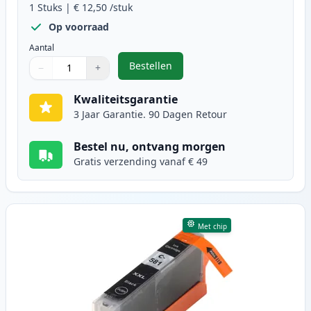
1
Stuks
|
€ 12,50
/stuk
Op voorraad
Aantal
Bestellen
−
+
,
Canon PGI-580XXL (1970C001) inkt
Aantal
Gebruik de knoppen om aan te passen
Aantal
:
1
Kwaliteitsgarantie
3 Jaar Garantie. 90 Dagen Retour
Bestel nu, ontvang morgen
Gratis verzending vanaf € 49
Met chip