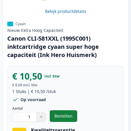
Bekijk productdetails
Cyaan
Nieuw
Extra Hoog
Capaciteit
Canon CLI-581XXL (1995C001)
inktcartridge cyaan super hoge
capaciteit (Ink Hero Huismerk)
€ 10,50
incl. btw
€ 8,68
excl. btw
1
Stuks
|
€ 10,50
/stuk
Op voorraad
Aantal
Bestellen
−
+
,
Canon CLI-581XXL (1995C001) inkt
Aantal
Gebruik de knoppen om aan te passen
Aantal
:
1
Kwaliteitsgarantie