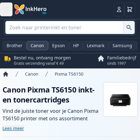
Winkel
Log in
Brother
Canon
Epson
HP
Lexmark
Samsung
Bestel nu, ontvang morgen
Familiebedrijf
Gratis verzending vanaf € 49
sinds 1997
Canon
Pixma TS6150
Home
Canon Pixma TS6150 inkt-
en tonercartridges
Vind de juiste toner voor je Canon Pixma
TS6150 printer met ons assortiment
compatibele en high-yield cartridges.
Lees meer
Geniet van consistente printkwaliteit en