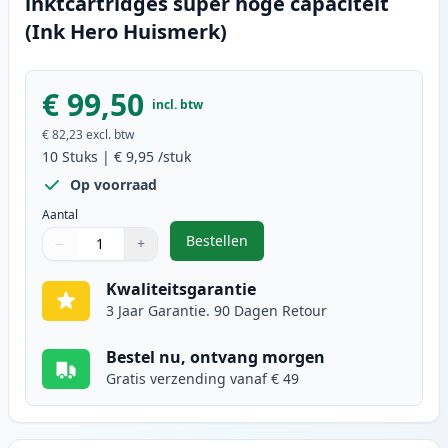
inktcartridges super hoge capaciteit
(Ink Hero Huismerk)
€ 99,50
incl. btw
€ 82,23
excl. btw
10
Stuks
|
€ 9,95
/stuk
Op voorraad
Aantal
Bestellen
−
+
,
10 stuks Canon PGI-580XXL & CLI-
Aantal
Gebruik de knoppen om aan te passen
Aantal
:
1
Kwaliteitsgarantie
3 Jaar Garantie. 90 Dagen Retour
Bestel nu, ontvang morgen
Gratis verzending vanaf € 49