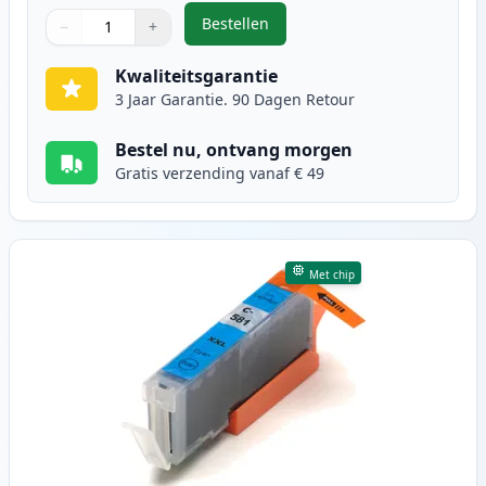
Bestellen
−
+
,
Canon CLI-581XXL (1998C001) inkt
Aantal
Gebruik de knoppen om aan te passen
Aantal
:
1
Kwaliteitsgarantie
3 Jaar Garantie. 90 Dagen Retour
Bestel nu, ontvang morgen
Gratis verzending vanaf € 49
Met chip