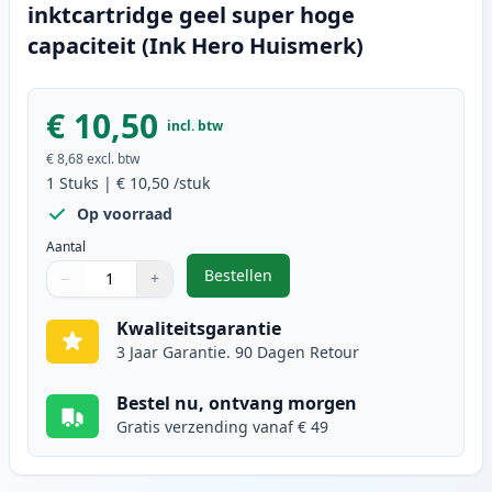
inktcartridge geel super hoge
capaciteit (Ink Hero Huismerk)
€ 10,50
incl. btw
€ 8,68
excl. btw
1
Stuks
|
€ 10,50
/stuk
Op voorraad
Aantal
Bestellen
−
+
,
Canon CLI-581XXL (1997C001) inkt
Aantal
Gebruik de knoppen om aan te passen
Aantal
:
1
Kwaliteitsgarantie
3 Jaar Garantie. 90 Dagen Retour
Bestel nu, ontvang morgen
Gratis verzending vanaf € 49