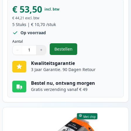
€ 53,50
incl. btw
€ 44,21
excl. btw
5
Stuks
|
€ 10,70
/stuk
Op voorraad
Aantal
Bestellen
−
+
,
5 stuks Canon PGI-580XXL & CLI-5
Aantal
Gebruik de knoppen om aan te passen
Aantal
:
1
Kwaliteitsgarantie
3 Jaar Garantie. 90 Dagen Retour
Bestel nu, ontvang morgen
Gratis verzending vanaf € 49
Met chip