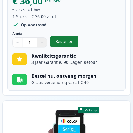
€ 36,00
incl. btw
€ 29,75
excl. btw
1
Stuks
|
€ 36,00
/stuk
Op voorraad
Aantal
Bestellen
−
+
,
Canon PG-540XL inktcartridge zwa
Aantal
Gebruik de knoppen om aan te passen
Aantal
:
1
Kwaliteitsgarantie
3 Jaar Garantie. 90 Dagen Retour
Bestel nu, ontvang morgen
Gratis verzending vanaf € 49
Met chip