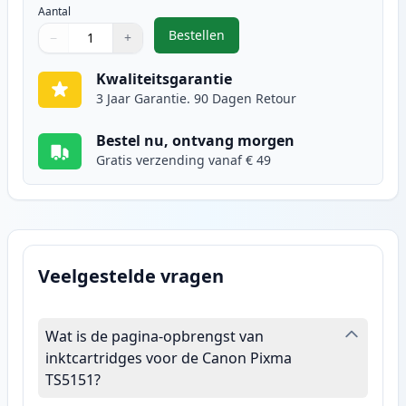
Aantal
Bestellen
−
+
,
Canon CL-541XL inktcartridge kle
Aantal
Gebruik de knoppen om aan te passen
Aantal
:
1
Kwaliteitsgarantie
3 Jaar Garantie. 90 Dagen Retour
Bestel nu, ontvang morgen
Gratis verzending vanaf € 49
Veelgestelde vragen
Wat is de pagina-opbrengst van
inktcartridges voor de Canon Pixma
TS5151?