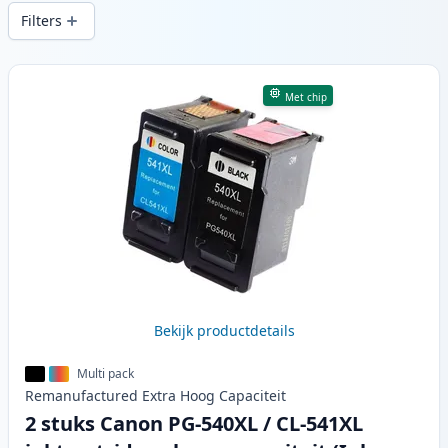
snelle levering vanuit lokale voorraad in .
Filters
Producten
Met chip
Bekijk productdetails
Multi pack
Remanufactured
Extra Hoog
Capaciteit
2 stuks Canon PG-540XL / CL-541XL