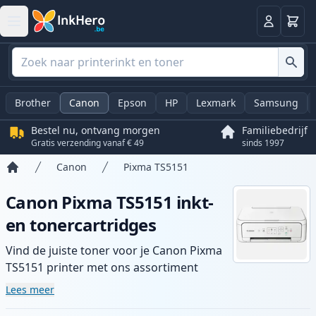
Winkel
Log in
Brother
Canon
Epson
HP
Lexmark
Samsung
Bestel nu, ontvang morgen
Familiebedrijf
Gratis verzending vanaf € 49
sinds 1997
Canon
Pixma TS5151
Home
Canon Pixma TS5151 inkt-
en tonercartridges
Vind de juiste toner voor je Canon Pixma
TS5151 printer met ons assortiment
compatibele en high-yield cartridges.
Lees meer
Geniet van consistente printkwaliteit en