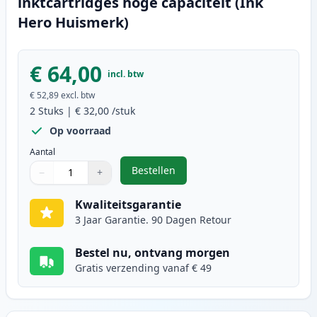
inktcartridges hoge capaciteit (Ink
Hero Huismerk)
€ 64,00
incl. btw
€ 52,89
excl. btw
2
Stuks
|
€ 32,00
/stuk
Op voorraad
Aantal
Bestellen
−
+
,
2 stuks Canon PG-540XL / CL-541X
Aantal
Gebruik de knoppen om aan te passen
Aantal
:
1
Kwaliteitsgarantie
3 Jaar Garantie. 90 Dagen Retour
Bestel nu, ontvang morgen
Gratis verzending vanaf € 49